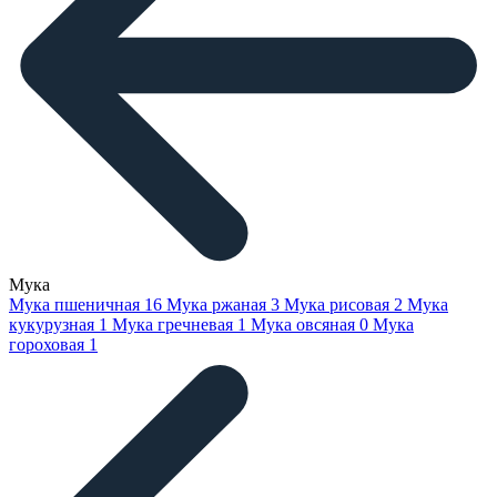
Мука
Мука пшеничная
16
Мука ржаная
3
Мука рисовая
2
Мука
кукурузная
1
Мука гречневая
1
Мука овсяная
0
Мука
гороховая
1