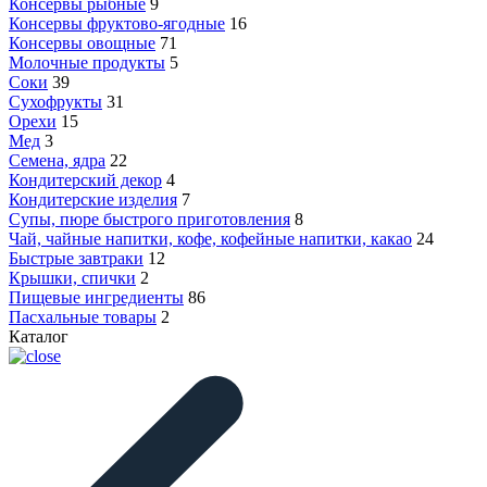
Консервы рыбные
9
Консервы фруктово-ягодные
16
Консервы овощные
71
Молочные продукты
5
Соки
39
Сухофрукты
31
Орехи
15
Мед
3
Семена, ядра
22
Кондитерский декор
4
Кондитерские изделия
7
Супы, пюре быстрого приготовления
8
Чай, чайные напитки, кофе, кофейные напитки, какао
24
Быстрые завтраки
12
Крышки, спички
2
Пищевые ингредиенты
86
Пасхальные товары
2
Каталог