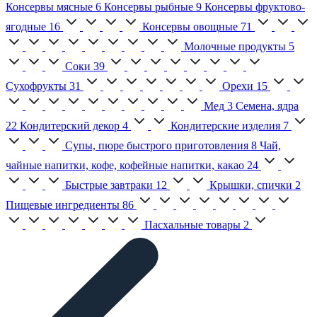
Консервы мясные
6
Консервы рыбные
9
Консервы фруктово-
ягодные
16
Консервы овощные
71
Молочные продукты
5
Соки
39
Сухофрукты
31
Орехи
15
Мед
3
Семена, ядра
22
Кондитерский декор
4
Кондитерские изделия
7
Супы, пюре быстрого приготовления
8
Чай,
чайные напитки, кофе, кофейные напитки, какао
24
Быстрые завтраки
12
Крышки, спички
2
Пищевые ингредиенты
86
Пасхальные товары
2