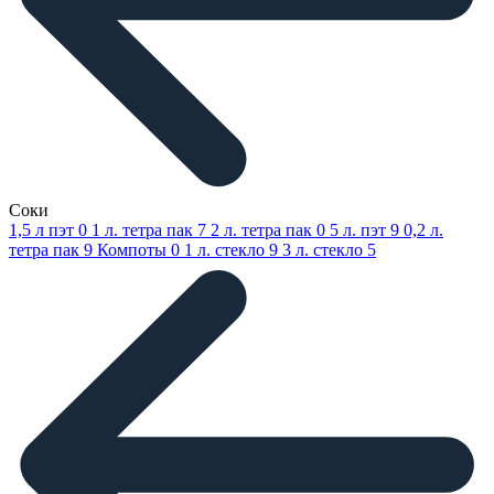
Соки
1,5 л пэт
0
1 л. тетра пак
7
2 л. тетра пак
0
5 л. пэт
9
0,2 л.
тетра пак
9
Компоты
0
1 л. стекло
9
3 л. стекло
5