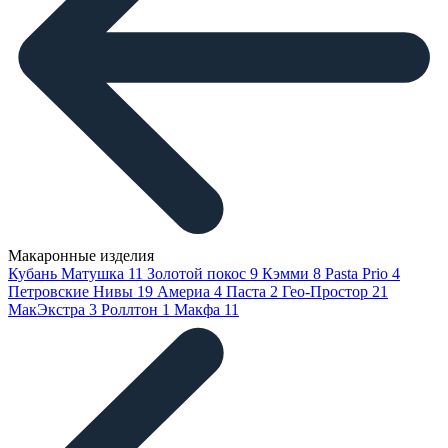
Макаронные изделия
Кубань Матушка
11
Золотой покос
9
Кэмми
8
Pasta Prio
4
Петровские Нивы
19
Америа
4
Паста
2
Гео-Простор
21
МакЭкстра
3
Роллтон
1
Макфа
11