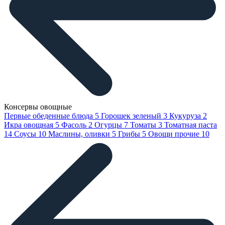
Консервы овощные
Первые обеденные блюда
5
Горошек зеленый
3
Кукуруза
2
Икра овощная
5
Фасоль
2
Огурцы
7
Томаты
3
Томатная паста
14
Соусы
10
Маслины, оливки
5
Грибы
5
Овощи прочие
10