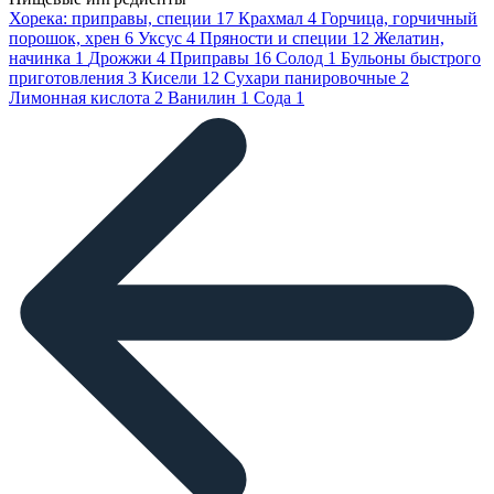
Хорека: приправы, специи
17
Крахмал
4
Горчица, горчичный
порошок, хрен
6
Уксус
4
Пряности и специи
12
Желатин,
начинка
1
Дрожжи
4
Приправы
16
Солод
1
Бульоны быстрого
приготовления
3
Кисели
12
Сухари панировочные
2
Лимонная кислота
2
Ванилин
1
Сода
1