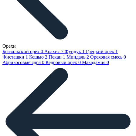
Орехи
Бразильский орех
0
Арахис
7
Фундук
1
Грецкий орех
1
Фисташки
1
Кешью
2
Пекан
1
Миндаль
2
Ореховая смесь
0
Абрикосовые ядра
0
Кедровый орех
0
Макадамия
0