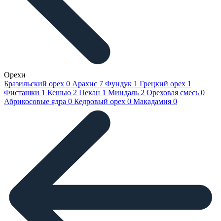
Орехи
Бразильский орех
0
Арахис
7
Фундук
1
Грецкий орех
1
Фисташки
1
Кешью
2
Пекан
1
Миндаль
2
Ореховая смесь
0
Абрикосовые ядра
0
Кедровый орех
0
Макадамия
0