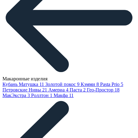
Макаронные изделия
Кубань Матушка
11
Золотой покос
9
Кэмми
8
Pasta Prio
5
Петровские Нивы
21
Америа
4
Паста
2
Гео-Простор
18
МакЭкстра
3
Роллтон
1
Макфа
11