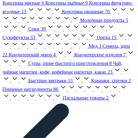
Консервы мясные
6
Консервы рыбные
9
Консервы фруктово-
ягодные
13
Консервы овощные
70
Молочные продукты
5
Соки
39
Сухофрукты
33
Орехи
15
Мед
3
Семена, ядра
22
Кондитерский декор
4
Кондитерские изделия
7
Супы, пюре быстрого приготовления
8
Чай,
чайные напитки, кофе, кофейные напитки, какао
23
Быстрые завтраки
13
Крышки, спички
2
Пищевые ингредиенты
86
Пасхальные товары
2