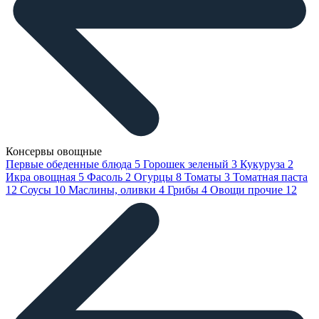
Консервы овощные
Первые обеденные блюда
5
Горошек зеленый
3
Кукуруза
2
Икра овощная
5
Фасоль
2
Огурцы
8
Томаты
3
Томатная паста
12
Соусы
10
Маслины, оливки
4
Грибы
4
Овощи прочие
12