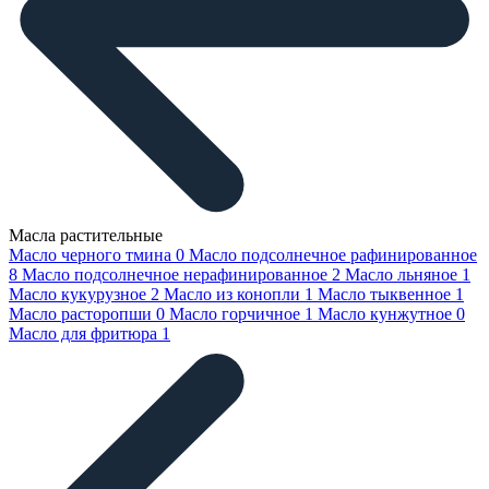
Масла растительные
Масло черного тмина
0
Масло подсолнечное рафинированное
8
Масло подсолнечное нерафинированное
2
Масло льняное
1
Масло кукурузное
2
Масло из конопли
1
Масло тыквенное
1
Масло расторопши
0
Масло горчичное
1
Масло кунжутное
0
Масло для фритюра
1