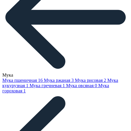
Мука
Мука пшеничная
16
Мука ржаная
3
Мука рисовая
2
Мука
кукурузная
1
Мука гречневая
1
Мука овсяная
0
Мука
гороховая
1