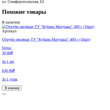
ул. Симферопольская, 62
Похожие товары
В наличии
Артикул
Отруби овсяные ТУ "Кубань Матушка" 400 г (16шт)
Цена:
39
80
₽
За 1 шт
636
80
₽
За 1 упак
В корзину