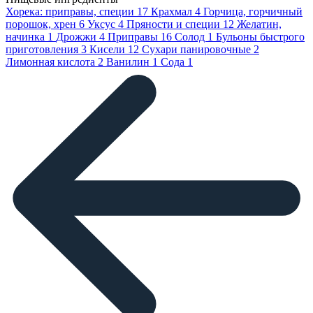
Хорека: приправы, специи
17
Крахмал
4
Горчица, горчичный
порошок, хрен
6
Уксус
4
Пряности и специи
12
Желатин,
начинка
1
Дрожжи
4
Приправы
16
Солод
1
Бульоны быстрого
приготовления
3
Кисели
12
Сухари панировочные
2
Лимонная кислота
2
Ванилин
1
Сода
1