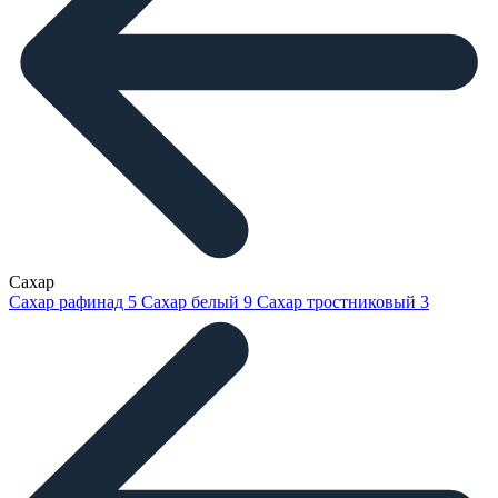
Сахар
Сахар рафинад
5
Сахар белый
9
Сахар тростниковый
3