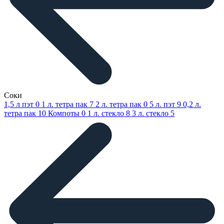
Соки
1,5 л пэт
0
1 л. тетра пак
7
2 л. тетра пак
0
5 л. пэт
9
0,2 л.
тетра пак
10
Компоты
0
1 л. стекло
8
3 л. стекло
5