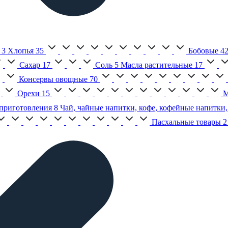
3
Хлопья
35
Бобовые
4
Сахар
17
Соль
5
Масла растительные
17
Консервы овощные
70
Орехи
15
М
приготовления
8
Чай, чайные напитки, кофе, кофейные напитки,
Пасхальные товары