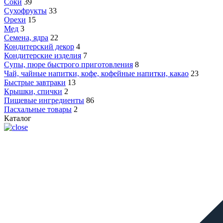
Соки
39
Сухофрукты
33
Орехи
15
Мед
3
Семена, ядра
22
Кондитерский декор
4
Кондитерские изделия
7
Супы, пюре быстрого приготовления
8
Чай, чайные напитки, кофе, кофейные напитки, какао
23
Быстрые завтраки
13
Крышки, спички
2
Пищевые ингредиенты
86
Пасхальные товары
2
Каталог