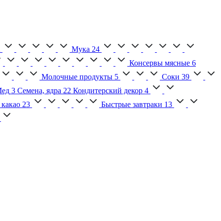
2
Мука
24
Консервы мясные
6
Молочные продукты
5
Соки
39
ед
3
Семена, ядра
22
Кондитерский декор
4
 какао
23
Быстрые завтраки
13
2