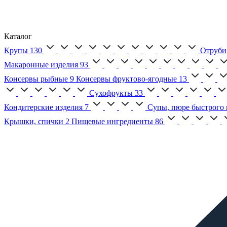
Каталог
Крупы
130
Отруби
Макаронные изделия
93
Консервы рыбные
9
Консервы фруктово-ягодные
13
Сухофрукты
33
Кондитерские изделия
7
Супы, пюре быстрого 
Крышки, спички
2
Пищевые ингредиенты
86