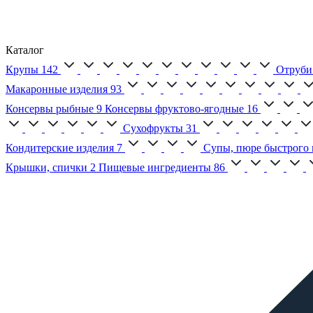
Каталог
Крупы
142
Отруби
Макаронные изделия
93
Консервы рыбные
9
Консервы фруктово-ягодные
16
Сухофрукты
31
Кондитерские изделия
7
Супы, пюре быстрого 
Крышки, спички
2
Пищевые ингредиенты
86