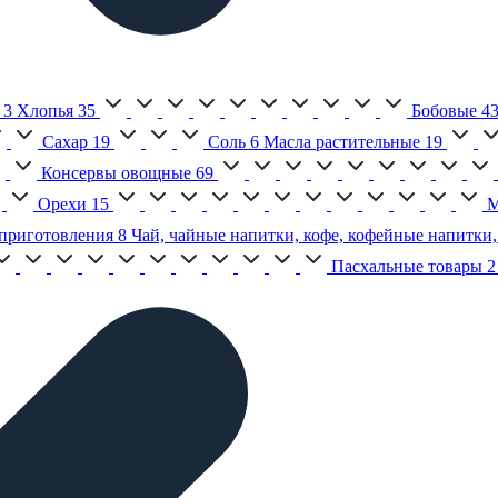
3
Хлопья
35
Бобовые
4
Сахар
19
Соль
6
Масла растительные
19
Консервы овощные
69
Орехи
15
М
приготовления
8
Чай, чайные напитки, кофе, кофейные напитки,
Пасхальные товары