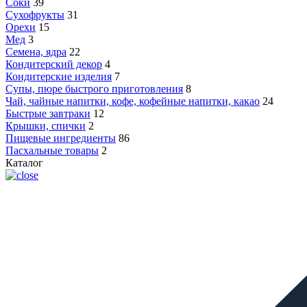
Соки
39
Сухофрукты
31
Орехи
15
Мед
3
Семена, ядра
22
Кондитерский декор
4
Кондитерские изделия
7
Супы, пюре быстрого приготовления
8
Чай, чайные напитки, кофе, кофейные напитки, какао
24
Быстрые завтраки
12
Крышки, спички
2
Пищевые ингредиенты
86
Пасхальные товары
2
Каталог