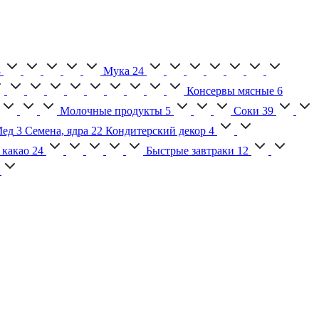
3
Мука
24
Консервы мясные
6
Молочные продукты
5
Соки
39
ед
3
Семена, ядра
22
Кондитерский декор
4
 какао
24
Быстрые завтраки
12
2