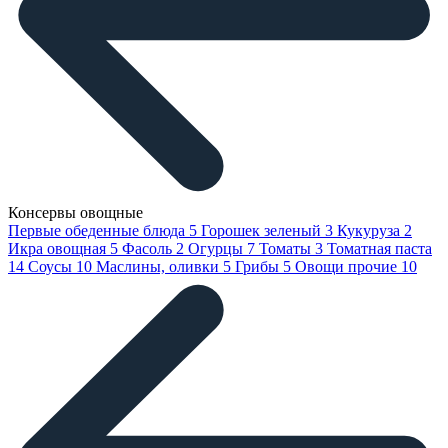
Консервы овощные
Первые обеденные блюда
5
Горошек зеленый
3
Кукуруза
2
Икра овощная
5
Фасоль
2
Огурцы
7
Томаты
3
Томатная паста
14
Соусы
10
Маслины, оливки
5
Грибы
5
Овощи прочие
10