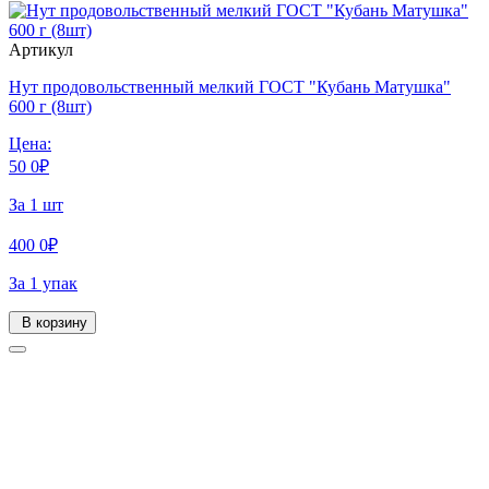
Артикул
Нут продовольственный мелкий ГОСТ "Кубань Матушка"
600 г (8шт)
Цена:
50
0
₽
За 1 шт
400
0
₽
За 1 упак
В корзину