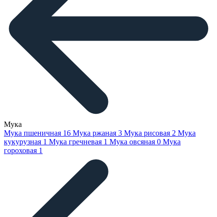
Мука
Мука пшеничная
16
Мука ржаная
3
Мука рисовая
2
Мука
кукурузная
1
Мука гречневая
1
Мука овсяная
0
Мука
гороховая
1