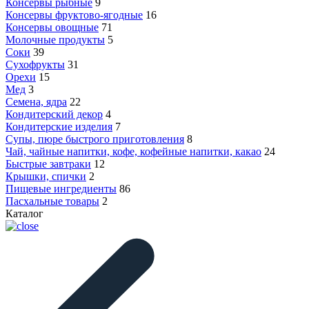
Консервы рыбные
9
Консервы фруктово-ягодные
16
Консервы овощные
71
Молочные продукты
5
Соки
39
Сухофрукты
31
Орехи
15
Мед
3
Семена, ядра
22
Кондитерский декор
4
Кондитерские изделия
7
Супы, пюре быстрого приготовления
8
Чай, чайные напитки, кофе, кофейные напитки, какао
24
Быстрые завтраки
12
Крышки, спички
2
Пищевые ингредиенты
86
Пасхальные товары
2
Каталог