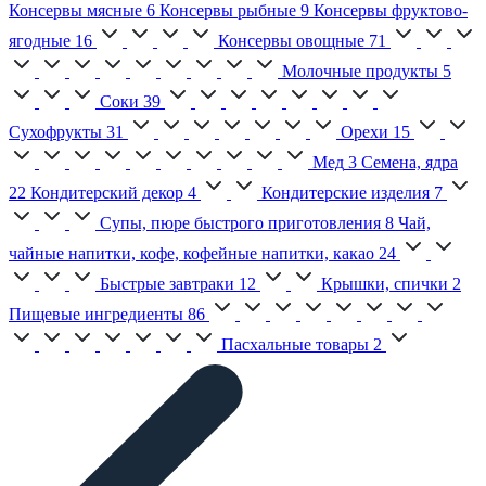
Консервы мясные
6
Консервы рыбные
9
Консервы фруктово-
ягодные
16
Консервы овощные
71
Молочные продукты
5
Соки
39
Сухофрукты
31
Орехи
15
Мед
3
Семена, ядра
22
Кондитерский декор
4
Кондитерские изделия
7
Супы, пюре быстрого приготовления
8
Чай,
чайные напитки, кофе, кофейные напитки, какао
24
Быстрые завтраки
12
Крышки, спички
2
Пищевые ингредиенты
86
Пасхальные товары
2