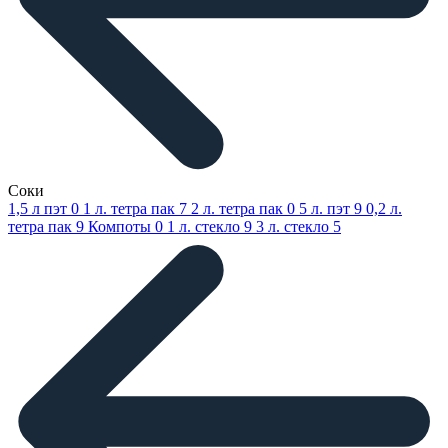
Соки
1,5 л пэт
0
1 л. тетра пак
7
2 л. тетра пак
0
5 л. пэт
9
0,2 л.
тетра пак
9
Компоты
0
1 л. стекло
9
3 л. стекло
5