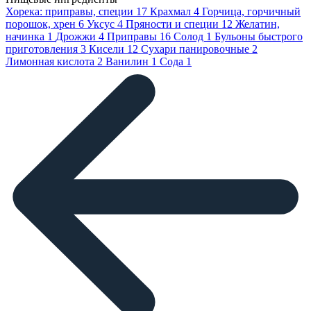
Хорека: приправы, специи
17
Крахмал
4
Горчица, горчичный
порошок, хрен
6
Уксус
4
Пряности и специи
12
Желатин,
начинка
1
Дрожжи
4
Приправы
16
Солод
1
Бульоны быстрого
приготовления
3
Кисели
12
Сухари панировочные
2
Лимонная кислота
2
Ванилин
1
Сода
1