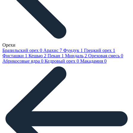
Орехи
Бразильский орех
0
Арахис
7
Фундук
1
Грецкий орех
1
Фисташки
1
Кешью
2
Пекан
1
Миндаль
2
Ореховая смесь
0
Абрикосовые ядра
0
Кедровый орех
0
Макадамия
0