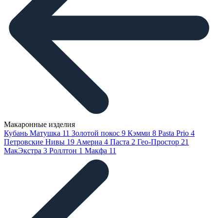
Макаронные изделия
Кубань Матушка
11
Золотой покос
9
Кэмми
8
Pasta Prio
4
Петровские Нивы
19
Америа
4
Паста
2
Гео-Простор
21
МакЭкстра
3
Роллтон
1
Макфа
11