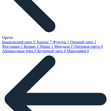
Орехи
Бразильский орех
0
Арахис
7
Фундук
1
Грецкий орех
1
Фисташки
1
Кешью
2
Пекан
1
Миндаль
2
Ореховая смесь
0
Абрикосовые ядра
0
Кедровый орех
0
Макадамия
0