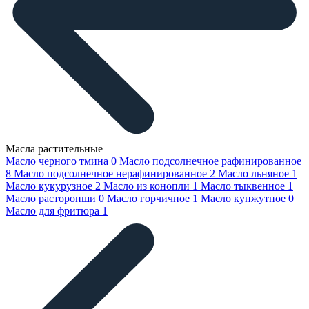
Масла растительные
Масло черного тмина
0
Масло подсолнечное рафинированное
8
Масло подсолнечное нерафинированное
2
Масло льняное
1
Масло кукурузное
2
Масло из конопли
1
Масло тыквенное
1
Масло расторопши
0
Масло горчичное
1
Масло кунжутное
0
Масло для фритюра
1