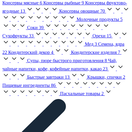
Консервы мясные
6
Консервы рыбные
9
Консервы фруктово-
ягодные
13
Консервы овощные
70
Молочные продукты
5
Соки
39
Сухофрукты
33
Орехи
15
Мед
3
Семена, ядра
22
Кондитерский декор
4
Кондитерские изделия
7
Супы, пюре быстрого приготовления
8
Чай,
чайные напитки, кофе, кофейные напитки, какао
23
Быстрые завтраки
13
Крышки, спички
2
Пищевые ингредиенты
86
Пасхальные товары
2