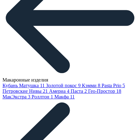
Макаронные изделия
Кубань Матушка
11
Золотой покос
9
Кэмми
8
Pasta Prio
5
Петровские Нивы
21
Америа
4
Паста
2
Гео-Простор
18
МакЭкстра
3
Роллтон
1
Макфа
11