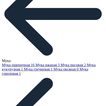
Мука
Мука пшеничная
16
Мука ржаная
3
Мука рисовая
2
Мука
кукурузная
1
Мука гречневая
1
Мука овсяная
0
Мука
гороховая
1