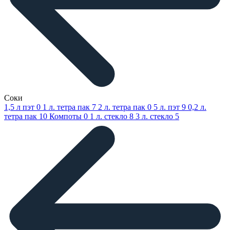
Соки
1,5 л пэт
0
1 л. тетра пак
7
2 л. тетра пак
0
5 л. пэт
9
0,2 л.
тетра пак
10
Компоты
0
1 л. стекло
8
3 л. стекло
5