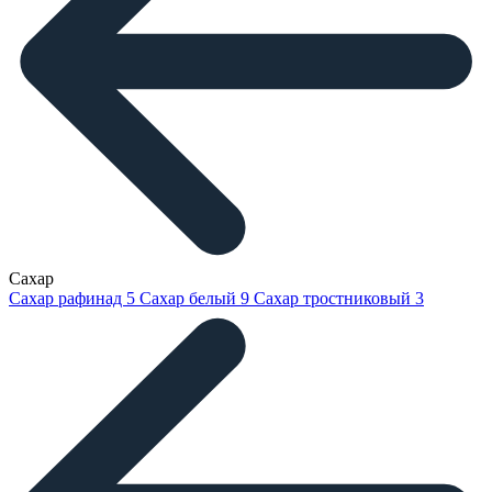
Сахар
Сахар рафинад
5
Сахар белый
9
Сахар тростниковый
3