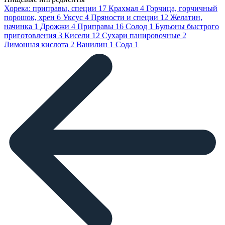
Хорека: приправы, специи
17
Крахмал
4
Горчица, горчичный
порошок, хрен
6
Уксус
4
Пряности и специи
12
Желатин,
начинка
1
Дрожжи
4
Приправы
16
Солод
1
Бульоны быстрого
приготовления
3
Кисели
12
Сухари панировочные
2
Лимонная кислота
2
Ванилин
1
Сода
1