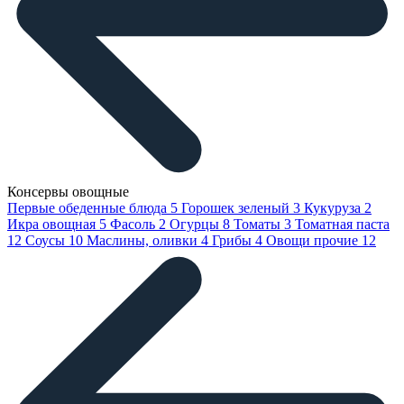
Консервы овощные
Первые обеденные блюда
5
Горошек зеленый
3
Кукуруза
2
Икра овощная
5
Фасоль
2
Огурцы
8
Томаты
3
Томатная паста
12
Соусы
10
Маслины, оливки
4
Грибы
4
Овощи прочие
12