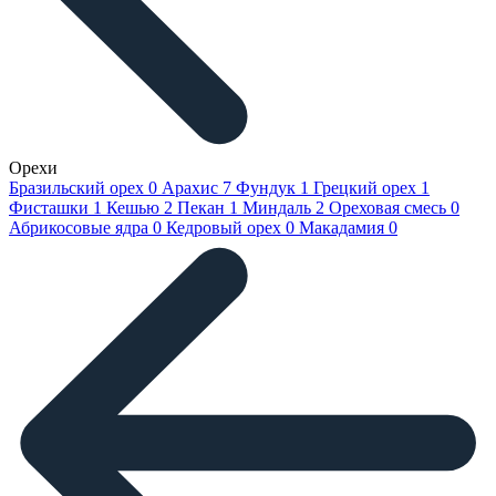
Орехи
Бразильский орех
0
Арахис
7
Фундук
1
Грецкий орех
1
Фисташки
1
Кешью
2
Пекан
1
Миндаль
2
Ореховая смесь
0
Абрикосовые ядра
0
Кедровый орех
0
Макадамия
0