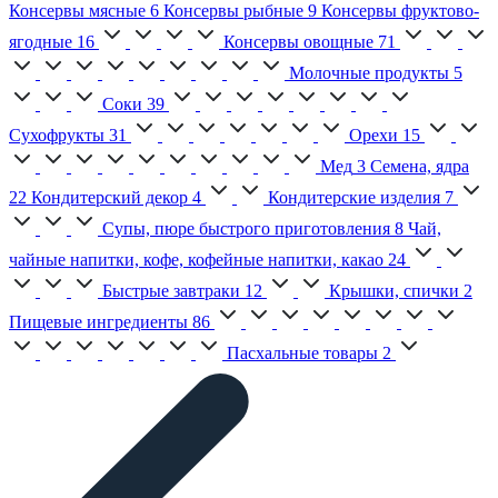
Консервы мясные
6
Консервы рыбные
9
Консервы фруктово-
ягодные
16
Консервы овощные
71
Молочные продукты
5
Соки
39
Сухофрукты
31
Орехи
15
Мед
3
Семена, ядра
22
Кондитерский декор
4
Кондитерские изделия
7
Супы, пюре быстрого приготовления
8
Чай,
чайные напитки, кофе, кофейные напитки, какао
24
Быстрые завтраки
12
Крышки, спички
2
Пищевые ингредиенты
86
Пасхальные товары
2