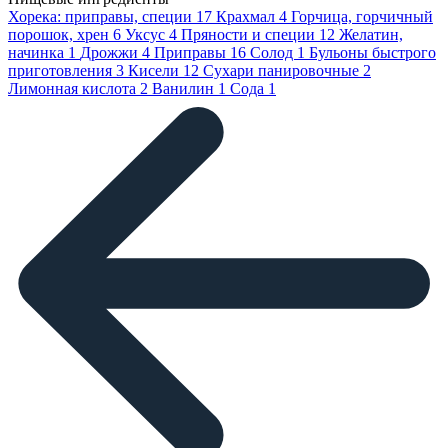
Хорека: приправы, специи
17
Крахмал
4
Горчица, горчичный
порошок, хрен
6
Уксус
4
Пряности и специи
12
Желатин,
начинка
1
Дрожжи
4
Приправы
16
Солод
1
Бульоны быстрого
приготовления
3
Кисели
12
Сухари панировочные
2
Лимонная кислота
2
Ванилин
1
Сода
1