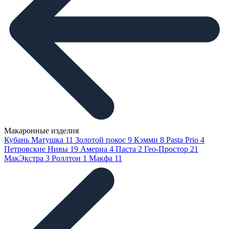
Макаронные изделия
Кубань Матушка
11
Золотой покос
9
Кэмми
8
Pasta Prio
4
Петровские Нивы
19
Америа
4
Паста
2
Гео-Простор
21
МакЭкстра
3
Роллтон
1
Макфа
11