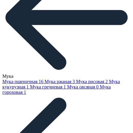
Мука
Мука пшеничная
16
Мука ржаная
3
Мука рисовая
2
Мука
кукурузная
1
Мука гречневая
1
Мука овсяная
0
Мука
гороховая
1