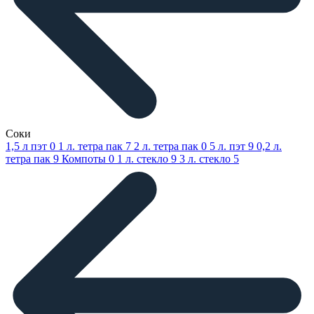
Соки
1,5 л пэт
0
1 л. тетра пак
7
2 л. тетра пак
0
5 л. пэт
9
0,2 л.
тетра пак
9
Компоты
0
1 л. стекло
9
3 л. стекло
5