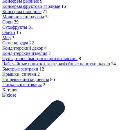
Консервы рыбные
9
Консервы фруктово-ягодные
16
Консервы овощные
71
Молочные продукты
5
Соки
39
Сухофрукты
31
Орехи
15
Мед
3
Семена, ядра
22
Кондитерский декор
4
Кондитерские изделия
7
Супы, пюре быстрого приготовления
8
Чай, чайные напитки, кофе, кофейные напитки, какао
24
Быстрые завтраки
12
Крышки, спички
2
Пищевые ингредиенты
86
Пасхальные товары
2
Каталог