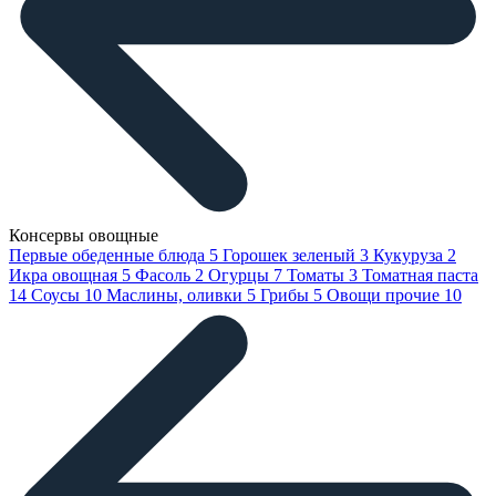
Консервы овощные
Первые обеденные блюда
5
Горошек зеленый
3
Кукуруза
2
Икра овощная
5
Фасоль
2
Огурцы
7
Томаты
3
Томатная паста
14
Соусы
10
Маслины, оливки
5
Грибы
5
Овощи прочие
10