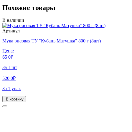
Похожие товары
В наличии
Артикул
Мука рисовая ТУ "Кубань Матушка" 800 г (8шт)
Цена:
65
0
₽
За 1 шт
520
0
₽
За 1 упак
В корзину