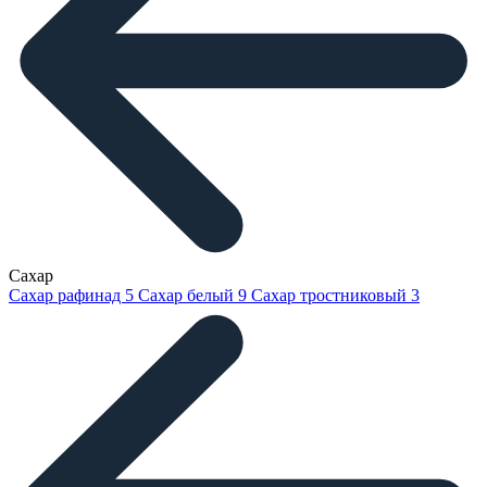
Сахар
Сахар рафинад
5
Сахар белый
9
Сахар тростниковый
3