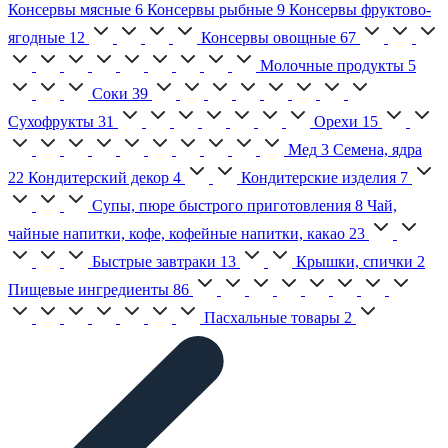
Консервы мясные
6
Консервы рыбные
9
Консервы фруктово-
ягодные
12
Консервы овощные
67
Молочные продукты
5
Соки
39
Сухофрукты
31
Орехи
15
Мед
3
Семена, ядра
22
Кондитерский декор
4
Кондитерские изделия
7
Супы, пюре быстрого приготовления
8
Чай,
чайные напитки, кофе, кофейные напитки, какао
23
Быстрые завтраки
13
Крышки, спички
2
Пищевые ингредиенты
86
Пасхальные товары
2