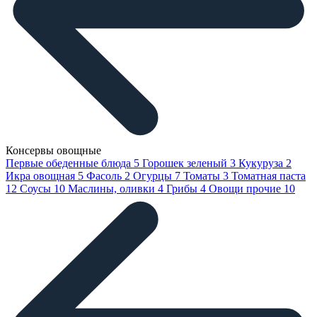
Консервы овощные
Первые обеденные блюда
5
Горошек зеленый
3
Кукуруза
2
Икра овощная
5
Фасоль
2
Огурцы
7
Томаты
3
Томатная паста
12
Соусы
10
Маслины, оливки
4
Грибы
4
Овощи прочие
10