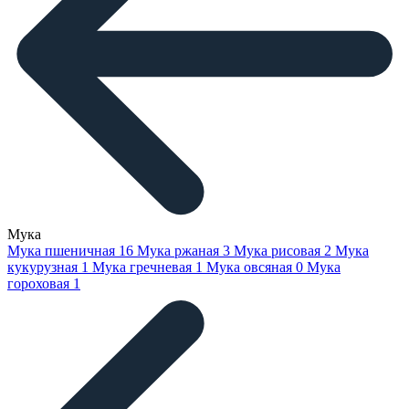
Мука
Мука пшеничная
16
Мука ржаная
3
Мука рисовая
2
Мука
кукурузная
1
Мука гречневая
1
Мука овсяная
0
Мука
гороховая
1