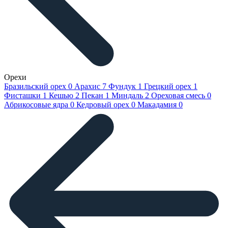
Орехи
Бразильский орех
0
Арахис
7
Фундук
1
Грецкий орех
1
Фисташки
1
Кешью
2
Пекан
1
Миндаль
2
Ореховая смесь
0
Абрикосовые ядра
0
Кедровый орех
0
Макадамия
0