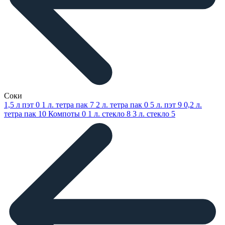
Соки
1,5 л пэт
0
1 л. тетра пак
7
2 л. тетра пак
0
5 л. пэт
9
0,2 л.
тетра пак
10
Компоты
0
1 л. стекло
8
3 л. стекло
5