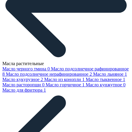
Масла растительные
Масло черного тмина
0
Масло подсолнечное рафинированное
8
Масло подсолнечное нерафинированное
2
Масло льняное
1
Масло кукурузное
2
Масло из конопли
1
Масло тыквенное
1
Масло расторопши
0
Масло горчичное
1
Масло кунжутное
0
Масло для фритюра
1