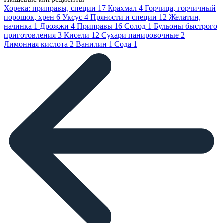
Хорека: приправы, специи
17
Крахмал
4
Горчица, горчичный
порошок, хрен
6
Уксус
4
Пряности и специи
12
Желатин,
начинка
1
Дрожжи
4
Приправы
16
Солод
1
Бульоны быстрого
приготовления
3
Кисели
12
Сухари панировочные
2
Лимонная кислота
2
Ванилин
1
Сода
1