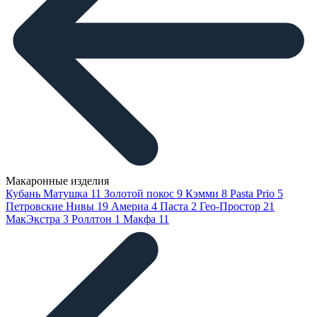
Макаронные изделия
Кубань Матушка
11
Золотой покос
9
Кэмми
8
Pasta Prio
5
Петровские Нивы
19
Америа
4
Паста
2
Гео-Простор
21
МакЭкстра
3
Роллтон
1
Макфа
11