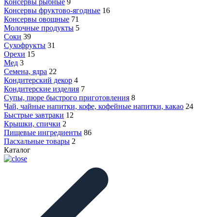
Консервы рыбные
9
Консервы фруктово-ягодные
16
Консервы овощные
71
Молочные продукты
5
Соки
39
Сухофрукты
31
Орехи
15
Мед
3
Семена, ядра
22
Кондитерский декор
4
Кондитерские изделия
7
Супы, пюре быстрого приготовления
8
Чай, чайные напитки, кофе, кофейные напитки, какао
24
Быстрые завтраки
12
Крышки, спички
2
Пищевые ингредиенты
86
Пасхальные товары
2
Каталог