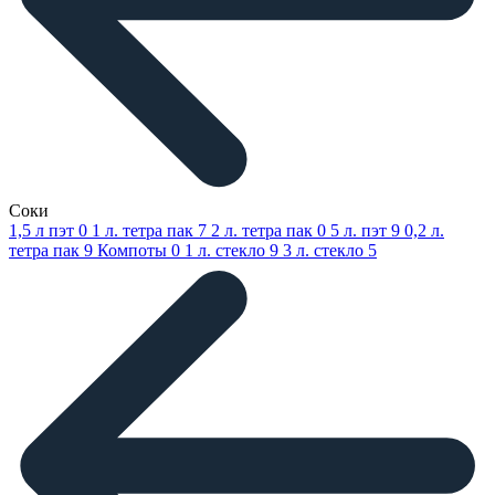
Соки
1,5 л пэт
0
1 л. тетра пак
7
2 л. тетра пак
0
5 л. пэт
9
0,2 л.
тетра пак
9
Компоты
0
1 л. стекло
9
3 л. стекло
5