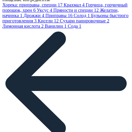
Хорека: приправы, специи
17
Крахмал
4
Горчица, горчичный
порошок, хрен
6
Уксус
4
Пряности и специи
12
Желатин,
начинка
1
Дрожжи
4
Приправы
16
Солод
1
Бульоны быстрого
приготовления
3
Кисели
12
Сухари панировочные
2
Лимонная кислота
2
Ванилин
1
Сода
1