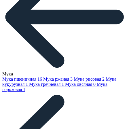
Мука
Мука пшеничная
16
Мука ржаная
3
Мука рисовая
2
Мука
кукурузная
1
Мука гречневая
1
Мука овсяная
0
Мука
гороховая
1