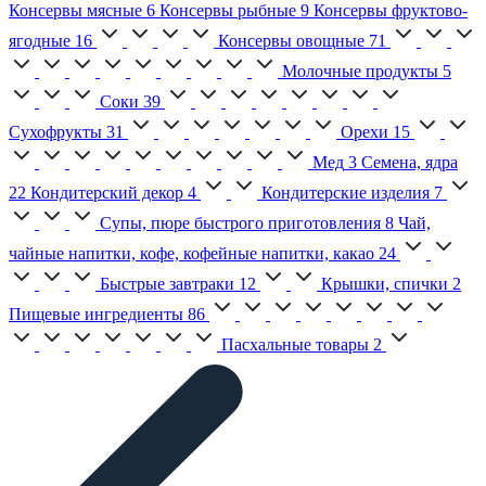
Консервы мясные
6
Консервы рыбные
9
Консервы фруктово-
ягодные
16
Консервы овощные
71
Молочные продукты
5
Соки
39
Сухофрукты
31
Орехи
15
Мед
3
Семена, ядра
22
Кондитерский декор
4
Кондитерские изделия
7
Супы, пюре быстрого приготовления
8
Чай,
чайные напитки, кофе, кофейные напитки, какао
24
Быстрые завтраки
12
Крышки, спички
2
Пищевые ингредиенты
86
Пасхальные товары
2