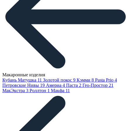
Макаронные изделия
Кубань Матушка
11
Золотой покос
9
Кэмми
8
Pasta Prio
4
Петровские Нивы
19
Америа
4
Паста
2
Гео-Простор
21
МакЭкстра
3
Роллтон
1
Макфа
11