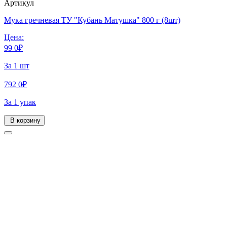
Артикул
Мука гречневая ТУ "Кубань Матушка" 800 г (8шт)
Цена:
99
0
₽
За 1 шт
792
0
₽
За 1 упак
В корзину