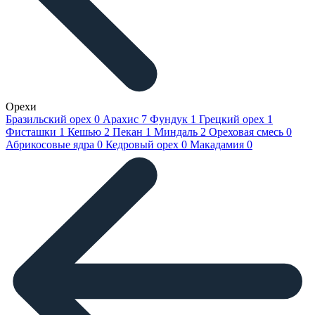
Орехи
Бразильский орех
0
Арахис
7
Фундук
1
Грецкий орех
1
Фисташки
1
Кешью
2
Пекан
1
Миндаль
2
Ореховая смесь
0
Абрикосовые ядра
0
Кедровый орех
0
Макадамия
0