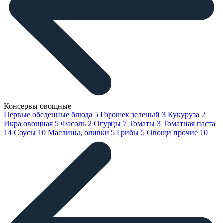
Консервы овощные
Первые обеденные блюда
5
Горошек зеленый
3
Кукуруза
2
Икра овощная
5
Фасоль
2
Огурцы
7
Томаты
3
Томатная паста
14
Соусы
10
Маслины, оливки
5
Грибы
5
Овощи прочие
10