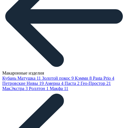
Макаронные изделия
Кубань Матушка
11
Золотой покос
9
Кэмми
8
Pasta Prio
4
Петровские Нивы
19
Америа
4
Паста
2
Гео-Простор
21
МакЭкстра
3
Роллтон
1
Макфа
11