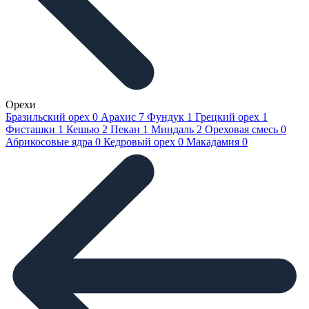
Орехи
Бразильский орех
0
Арахис
7
Фундук
1
Грецкий орех
1
Фисташки
1
Кешью
2
Пекан
1
Миндаль
2
Ореховая смесь
0
Абрикосовые ядра
0
Кедровый орех
0
Макадамия
0