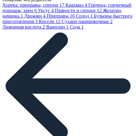
Хорека: приправы, специи
17
Крахмал
4
Горчица, горчичный
порошок, хрен
6
Уксус
4
Пряности и специи
12
Желатин,
начинка
1
Дрожжи
4
Приправы
16
Солод
1
Бульоны быстрого
приготовления
3
Кисели
12
Сухари панировочные
2
Лимонная кислота
2
Ванилин
1
Сода
1