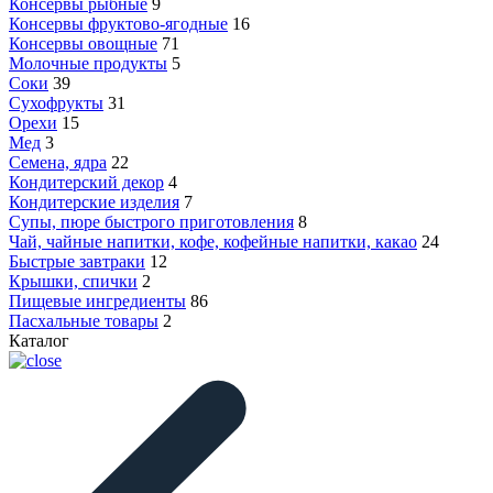
Консервы рыбные
9
Консервы фруктово-ягодные
16
Консервы овощные
71
Молочные продукты
5
Соки
39
Сухофрукты
31
Орехи
15
Мед
3
Семена, ядра
22
Кондитерский декор
4
Кондитерские изделия
7
Супы, пюре быстрого приготовления
8
Чай, чайные напитки, кофе, кофейные напитки, какао
24
Быстрые завтраки
12
Крышки, спички
2
Пищевые ингредиенты
86
Пасхальные товары
2
Каталог