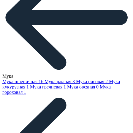
Мука
Мука пшеничная
16
Мука ржаная
3
Мука рисовая
2
Мука
кукурузная
1
Мука гречневая
1
Мука овсяная
0
Мука
гороховая
1