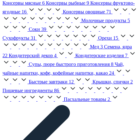
Консервы мясные
6
Консервы рыбные
9
Консервы фруктово-
ягодные
16
Консервы овощные
71
Молочные продукты
5
Соки
39
Сухофрукты
31
Орехи
15
Мед
3
Семена, ядра
22
Кондитерский декор
4
Кондитерские изделия
7
Супы, пюре быстрого приготовления
8
Чай,
чайные напитки, кофе, кофейные напитки, какао
24
Быстрые завтраки
12
Крышки, спички
2
Пищевые ингредиенты
86
Пасхальные товары
2