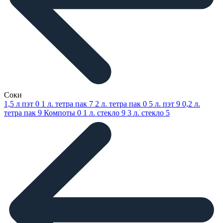
Соки
1,5 л пэт
0
1 л. тетра пак
7
2 л. тетра пак
0
5 л. пэт
9
0,2 л.
тетра пак
9
Компоты
0
1 л. стекло
9
3 л. стекло
5