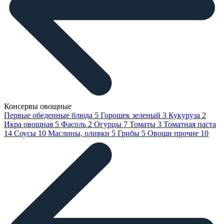
Консервы овощные
Первые обеденные блюда
5
Горошек зеленый
3
Кукуруза
2
Икра овощная
5
Фасоль
2
Огурцы
7
Томаты
3
Томатная паста
14
Соусы
10
Маслины, оливки
5
Грибы
5
Овощи прочие
10