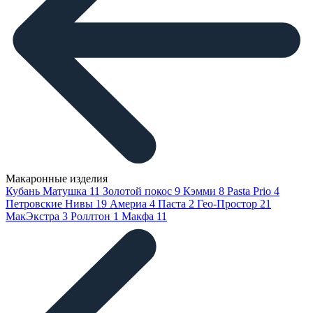
Макаронные изделия
Кубань Матушка
11
Золотой покос
9
Кэмми
8
Pasta Prio
4
Петровские Нивы
19
Америа
4
Паста
2
Гео-Простор
21
МакЭкстра
3
Роллтон
1
Макфа
11