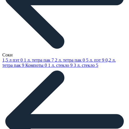
Соки
1,5 л пэт
0
1 л. тетра пак
7
2 л. тетра пак
0
5 л. пэт
9
0,2 л.
тетра пак
9
Компоты
0
1 л. стекло
9
3 л. стекло
5