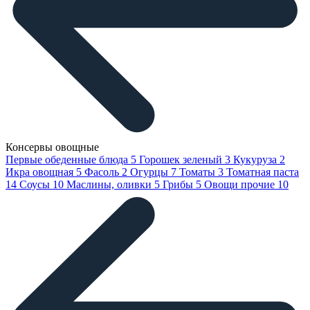
Консервы овощные
Первые обеденные блюда
5
Горошек зеленый
3
Кукуруза
2
Икра овощная
5
Фасоль
2
Огурцы
7
Томаты
3
Томатная паста
14
Соусы
10
Маслины, оливки
5
Грибы
5
Овощи прочие
10