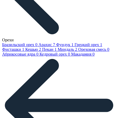
Орехи
Бразильский орех
0
Арахис
7
Фундук
1
Грецкий орех
1
Фисташки
1
Кешью
2
Пекан
1
Миндаль
2
Ореховая смесь
0
Абрикосовые ядра
0
Кедровый орех
0
Макадамия
0