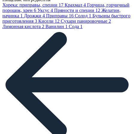
Хорека: приправы, специи
17
Крахмал
4
Горчица, горчичный
порошок, хрен
6
Уксус
4
Пряности и специи
12
Желатин,
начинка
1
Дрожжи
4
Приправы
16
Солод
1
Бульоны быстрого
приготовления
3
Кисели
12
Сухари панировочные
2
Лимонная кислота
2
Ванилин
1
Сода
1