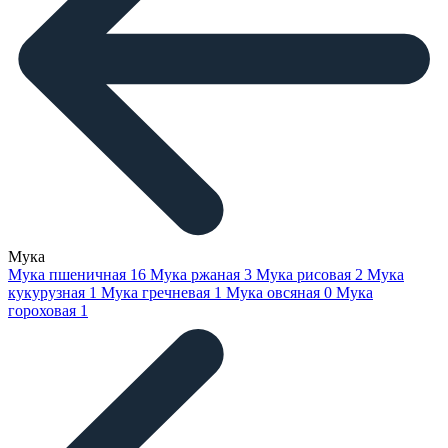
Мука
Мука пшеничная
16
Мука ржаная
3
Мука рисовая
2
Мука
кукурузная
1
Мука гречневая
1
Мука овсяная
0
Мука
гороховая
1