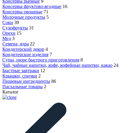
Консервы рыбные
9
Консервы фруктово-ягодные
16
Консервы овощные
71
Молочные продукты
5
Соки
39
Сухофрукты
31
Орехи
15
Мед
3
Семена, ядра
22
Кондитерский декор
4
Кондитерские изделия
7
Супы, пюре быстрого приготовления
8
Чай, чайные напитки, кофе, кофейные напитки, какао
24
Быстрые завтраки
12
Крышки, спички
2
Пищевые ингредиенты
86
Пасхальные товары
2
Каталог