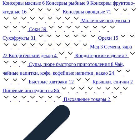
Консервы мясные
6
Консервы рыбные
9
Консервы фруктово-
ягодные
16
Консервы овощные
71
Молочные продукты
5
Соки
39
Сухофрукты
31
Орехи
15
Мед
3
Семена, ядра
22
Кондитерский декор
4
Кондитерские изделия
7
Супы, пюре быстрого приготовления
8
Чай,
чайные напитки, кофе, кофейные напитки, какао
24
Быстрые завтраки
12
Крышки, спички
2
Пищевые ингредиенты
86
Пасхальные товары
2