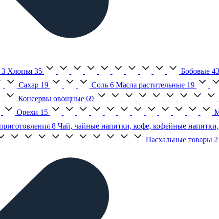
3
Хлопья
35
Бобовые
4
Сахар
19
Соль
6
Масла растительные
19
Консервы овощные
69
Орехи
15
М
приготовления
8
Чай, чайные напитки, кофе, кофейные напитки,
Пасхальные товары