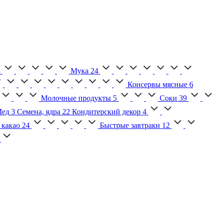
3
Мука
24
Консервы мясные
6
Молочные продукты
5
Соки
39
ед
3
Семена, ядра
22
Кондитерский декор
4
 какао
24
Быстрые завтраки
12
2