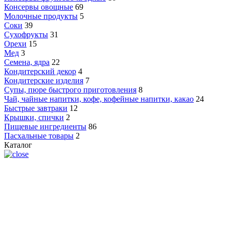
Консервы овощные
69
Молочные продукты
5
Соки
39
Сухофрукты
31
Орехи
15
Мед
3
Семена, ядра
22
Кондитерский декор
4
Кондитерские изделия
7
Супы, пюре быстрого приготовления
8
Чай, чайные напитки, кофе, кофейные напитки, какао
24
Быстрые завтраки
12
Крышки, спички
2
Пищевые ингредиенты
86
Пасхальные товары
2
Каталог