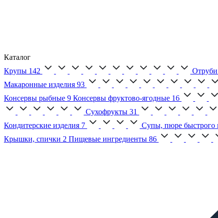
Каталог
Крупы
142
Отруби
Макаронные изделия
93
Консервы рыбные
9
Консервы фруктово-ягодные
16
Сухофрукты
31
Кондитерские изделия
7
Супы, пюре быстрого 
Крышки, спички
2
Пищевые ингредиенты
86