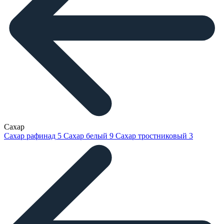
Сахар
Сахар рафинад
5
Сахар белый
9
Сахар тростниковый
3