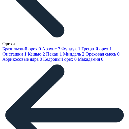
Орехи
Бразильский орех
0
Арахис
7
Фундук
1
Грецкий орех
1
Фисташки
1
Кешью
2
Пекан
1
Миндаль
2
Ореховая смесь
0
Абрикосовые ядра
0
Кедровый орех
0
Макадамия
0