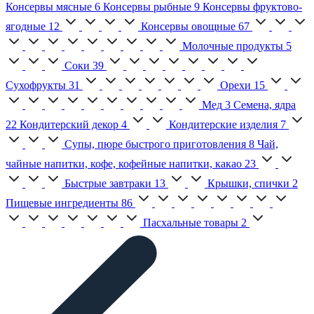
Консервы мясные
6
Консервы рыбные
9
Консервы фруктово-
ягодные
12
Консервы овощные
67
Молочные продукты
5
Соки
39
Сухофрукты
31
Орехи
15
Мед
3
Семена, ядра
22
Кондитерский декор
4
Кондитерские изделия
7
Супы, пюре быстрого приготовления
8
Чай,
чайные напитки, кофе, кофейные напитки, какао
23
Быстрые завтраки
13
Крышки, спички
2
Пищевые ингредиенты
86
Пасхальные товары
2