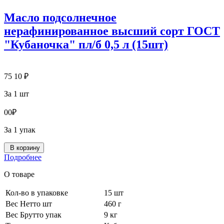
Масло подсолнечное
нерафинированное высший сорт ГОСТ
"Кубаночка" пл/б 0,5 л (15шт)
75
10
₽
За 1 шт
0
0
₽
За 1 упак
В корзину
Подробнее
О товаре
Кол-во в упаковке
15 шт
Вес Нетто шт
460 г
Вес Брутто упак
9 кг