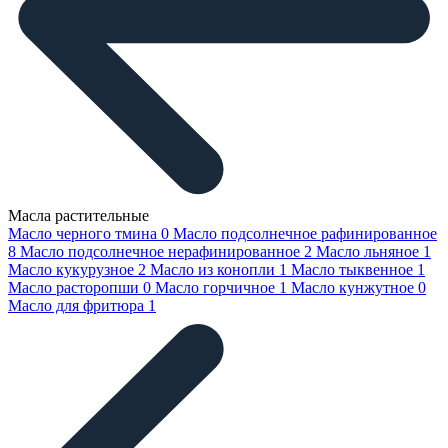
Масла растительные
Масло черного тмина
0
Масло подсолнечное рафинированное
8
Масло подсолнечное нерафинированное
2
Масло льняное
1
Масло кукурузное
2
Масло из конопли
1
Масло тыквенное
1
Масло расторопши
0
Масло горчичное
1
Масло кунжутное
0
Масло для фритюра
1