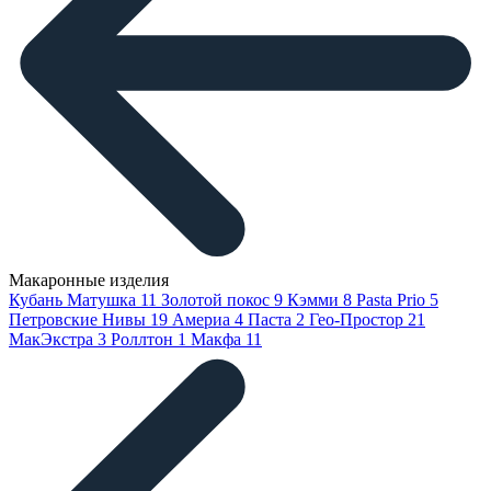
Макаронные изделия
Кубань Матушка
11
Золотой покос
9
Кэмми
8
Pasta Prio
5
Петровские Нивы
19
Америа
4
Паста
2
Гео-Простор
21
МакЭкстра
3
Роллтон
1
Макфа
11