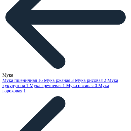
Мука
Мука пшеничная
16
Мука ржаная
3
Мука рисовая
2
Мука
кукурузная
1
Мука гречневая
1
Мука овсяная
0
Мука
гороховая
1