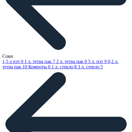
Соки
1,5 л пэт
0
1 л. тетра пак
7
2 л. тетра пак
0
5 л. пэт
9
0,2 л.
тетра пак
10
Компоты
0
1 л. стекло
8
3 л. стекло
5