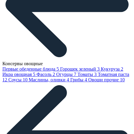
Консервы овощные
Первые обеденные блюда
5
Горошек зеленый
3
Кукуруза
2
Икра овощная
5
Фасоль
2
Огурцы
7
Томаты
3
Томатная паста
12
Соусы
10
Маслины, оливки
4
Грибы
4
Овощи прочие
10