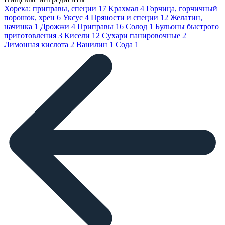
Хорека: приправы, специи
17
Крахмал
4
Горчица, горчичный
порошок, хрен
6
Уксус
4
Пряности и специи
12
Желатин,
начинка
1
Дрожжи
4
Приправы
16
Солод
1
Бульоны быстрого
приготовления
3
Кисели
12
Сухари панировочные
2
Лимонная кислота
2
Ванилин
1
Сода
1