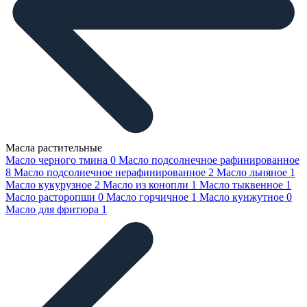
Масла растительные
Масло черного тмина
0
Масло подсолнечное рафинированное
8
Масло подсолнечное нерафинированное
2
Масло льняное
1
Масло кукурузное
2
Масло из конопли
1
Масло тыквенное
1
Масло расторопши
0
Масло горчичное
1
Масло кунжутное
0
Масло для фритюра
1