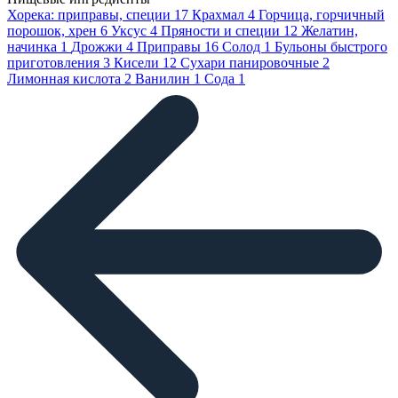
Хорека: приправы, специи
17
Крахмал
4
Горчица, горчичный
порошок, хрен
6
Уксус
4
Пряности и специи
12
Желатин,
начинка
1
Дрожжи
4
Приправы
16
Солод
1
Бульоны быстрого
приготовления
3
Кисели
12
Сухари панировочные
2
Лимонная кислота
2
Ванилин
1
Сода
1