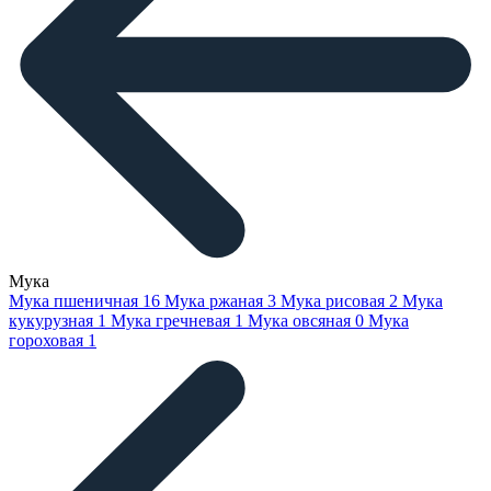
Мука
Мука пшеничная
16
Мука ржаная
3
Мука рисовая
2
Мука
кукурузная
1
Мука гречневая
1
Мука овсяная
0
Мука
гороховая
1