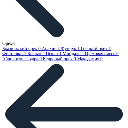
Орехи
Бразильский орех
0
Арахис
7
Фундук
1
Грецкий орех
1
Фисташки
1
Кешью
2
Пекан
1
Миндаль
2
Ореховая смесь
0
Абрикосовые ядра
0
Кедровый орех
0
Макадамия
0