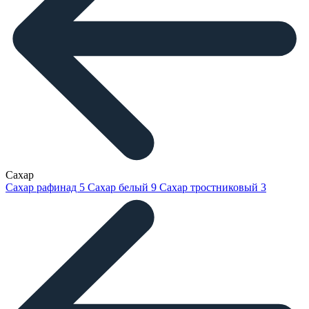
Сахар
Сахар рафинад
5
Сахар белый
9
Сахар тростниковый
3