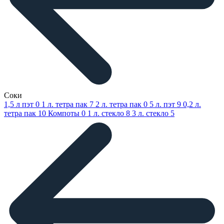
Соки
1,5 л пэт
0
1 л. тетра пак
7
2 л. тетра пак
0
5 л. пэт
9
0,2 л.
тетра пак
10
Компоты
0
1 л. стекло
8
3 л. стекло
5