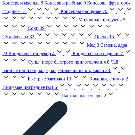
Консервы мясные
6
Консервы рыбные
9
Консервы фруктово-
ягодные
13
Консервы овощные
70
Молочные продукты
5
Соки
39
Сухофрукты
32
Орехи
15
Мед
3
Семена, ядра
22
Кондитерский декор
4
Кондитерские изделия
7
Супы, пюре быстрого приготовления
8
Чай,
чайные напитки, кофе, кофейные напитки, какао
23
Быстрые завтраки
13
Крышки, спички
2
Пищевые ингредиенты
86
Пасхальные товары
2