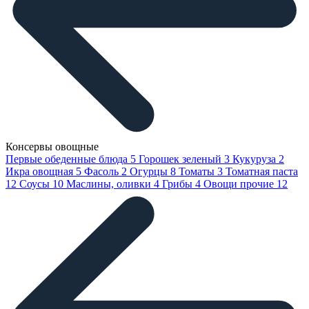
Консервы овощные
Первые обеденные блюда
5
Горошек зеленый
3
Кукуруза
2
Икра овощная
5
Фасоль
2
Огурцы
8
Томаты
3
Томатная паста
12
Соусы
10
Маслины, оливки
4
Грибы
4
Овощи прочие
12