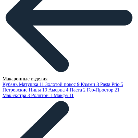
Макаронные изделия
Кубань Матушка
11
Золотой покос
9
Кэмми
8
Pasta Prio
5
Петровские Нивы
19
Америа
4
Паста
2
Гео-Простор
21
МакЭкстра
3
Роллтон
1
Макфа
11