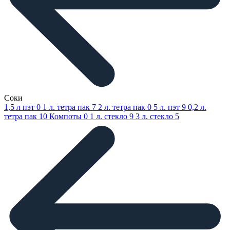
Соки
1,5 л пэт
0
1 л. тетра пак
7
2 л. тетра пак
0
5 л. пэт
9
0,2 л.
тетра пак
10
Компоты
0
1 л. стекло
9
3 л. стекло
5