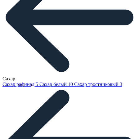
Сахар
Сахар рафинад
5
Сахар белый
10
Сахар тростниковый
3