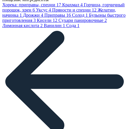
Хорека: приправы, специи
17
Крахмал
4
Горчица, горчичный
порошок, хрен
6
Уксус
4
Пряности и специи
12
Желатин,
начинка
1
Дрожжи
4
Приправы
16
Солод
1
Бульоны быстрого
приготовления
3
Кисели
12
Сухари панировочные
2
Лимонная кислота
2
Ванилин
1
Сода
1