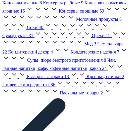
Консервы мясные
6
Консервы рыбные
9
Консервы фруктово-
ягодные
16
Консервы овощные
69
Молочные продукты
5
Соки
40
Сухофрукты
31
Орехи
15
Мед
3
Семена, ядра
22
Кондитерский декор
4
Кондитерские изделия
7
Супы, пюре быстрого приготовления
8
Чай,
чайные напитки, кофе, кофейные напитки, какао
24
Быстрые завтраки
13
Крышки, спички
2
Пищевые ингредиенты
86
Пасхальные товары
2