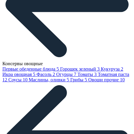
Консервы овощные
Первые обеденные блюда
5
Горошек зеленый
3
Кукуруза
2
Икра овощная
5
Фасоль
2
Огурцы
7
Томаты
3
Томатная паста
12
Соусы
10
Маслины, оливки
5
Грибы
5
Овощи прочие
10