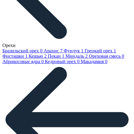
Орехи
Бразильский орех
0
Арахис
7
Фундук
1
Грецкий орех
1
Фисташки
1
Кешью
2
Пекан
1
Миндаль
2
Ореховая смесь
0
Абрикосовые ядра
0
Кедровый орех
0
Макадамия
0