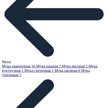
Мука
Мука пшеничная
16
Мука ржаная
3
Мука рисовая
2
Мука
кукурузная
1
Мука гречневая
1
Мука овсяная
0
Мука
гороховая
1