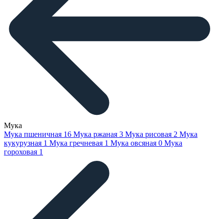
Мука
Мука пшеничная
16
Мука ржаная
3
Мука рисовая
2
Мука
кукурузная
1
Мука гречневая
1
Мука овсяная
0
Мука
гороховая
1