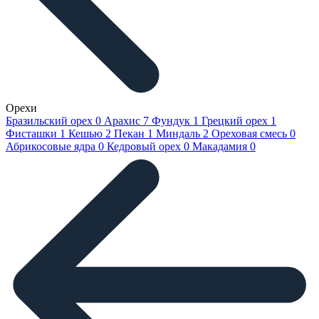
Орехи
Бразильский орех
0
Арахис
7
Фундук
1
Грецкий орех
1
Фисташки
1
Кешью
2
Пекан
1
Миндаль
2
Ореховая смесь
0
Абрикосовые ядра
0
Кедровый орех
0
Макадамия
0