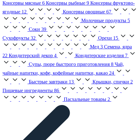
Консервы мясные
6
Консервы рыбные
9
Консервы фруктово-
ягодные
12
Консервы овощные
67
Молочные продукты
5
Соки
39
Сухофрукты
32
Орехи
15
Мед
3
Семена, ядра
22
Кондитерский декор
4
Кондитерские изделия
7
Супы, пюре быстрого приготовления
8
Чай,
чайные напитки, кофе, кофейные напитки, какао
24
Быстрые завтраки
13
Крышки, спички
2
Пищевые ингредиенты
86
Пасхальные товары
2