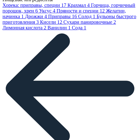
Хорека: приправы, специи
17
Крахмал
4
Горчица, горчичный
порошок, хрен
6
Уксус
4
Пряности и специи
12
Желатин,
начинка
1
Дрожжи
4
Приправы
16
Солод
1
Бульоны быстрого
приготовления
3
Кисели
12
Сухари панировочные
2
Лимонная кислота
2
Ванилин
1
Сода
1