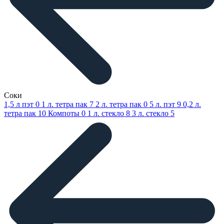
Соки
1,5 л пэт
0
1 л. тетра пак
7
2 л. тетра пак
0
5 л. пэт
9
0,2 л.
тетра пак
10
Компоты
0
1 л. стекло
8
3 л. стекло
5