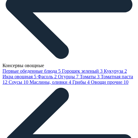
Консервы овощные
Первые обеденные блюда
5
Горошек зеленый
3
Кукуруза
2
Икра овощная
5
Фасоль
2
Огурцы
7
Томаты
3
Томатная паста
12
Соусы
10
Маслины, оливки
4
Грибы
4
Овощи прочие
10