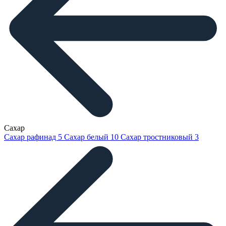
Сахар
Сахар рафинад
5
Сахар белый
10
Сахар тростниковый
3