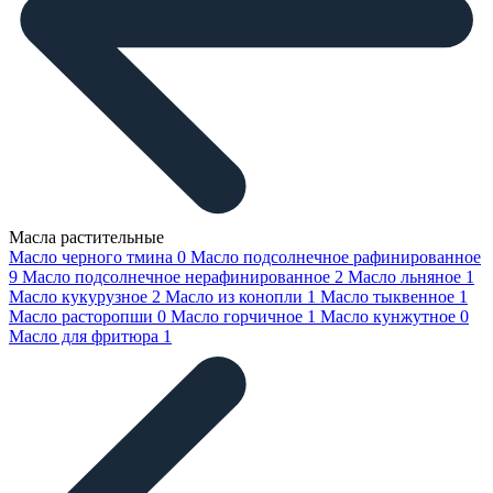
Масла растительные
Масло черного тмина
0
Масло подсолнечное рафинированное
9
Масло подсолнечное нерафинированное
2
Масло льняное
1
Масло кукурузное
2
Масло из конопли
1
Масло тыквенное
1
Масло расторопши
0
Масло горчичное
1
Масло кунжутное
0
Масло для фритюра
1