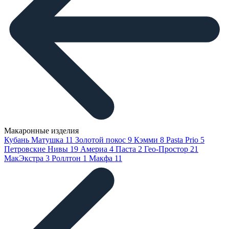
Макаронные изделия
Кубань Матушка
11
Золотой покос
9
Кэмми
8
Pasta Prio
5
Петровские Нивы
19
Америа
4
Паста
2
Гео-Простор
21
МакЭкстра
3
Роллтон
1
Макфа
11