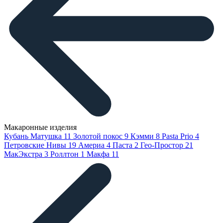
Макаронные изделия
Кубань Матушка
11
Золотой покос
9
Кэмми
8
Pasta Prio
4
Петровские Нивы
19
Америа
4
Паста
2
Гео-Простор
21
МакЭкстра
3
Роллтон
1
Макфа
11