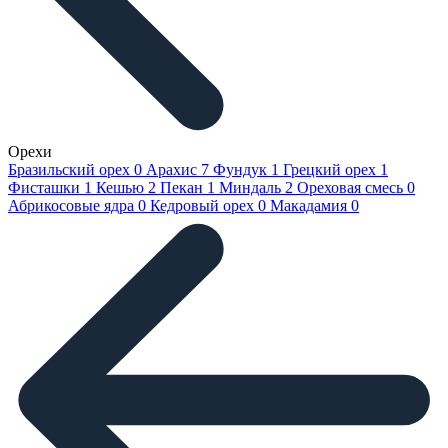
Орехи
Бразильский орех
0
Арахис
7
Фундук
1
Грецкий орех
1
Фисташки
1
Кешью
2
Пекан
1
Миндаль
2
Ореховая смесь
0
Абрикосовые ядра
0
Кедровый орех
0
Макадамия
0