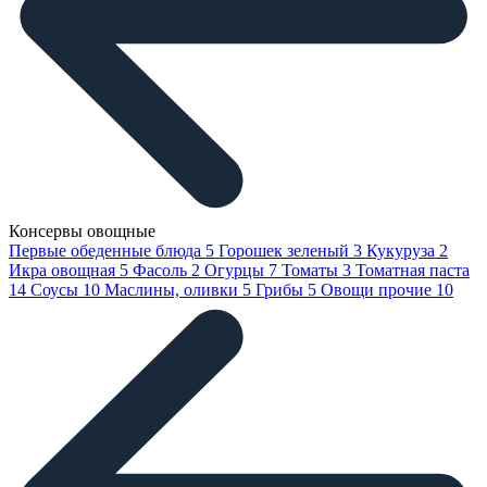
Консервы овощные
Первые обеденные блюда
5
Горошек зеленый
3
Кукуруза
2
Икра овощная
5
Фасоль
2
Огурцы
7
Томаты
3
Томатная паста
14
Соусы
10
Маслины, оливки
5
Грибы
5
Овощи прочие
10