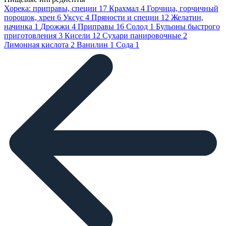
Хорека: приправы, специи
17
Крахмал
4
Горчица, горчичный
порошок, хрен
6
Уксус
4
Пряности и специи
12
Желатин,
начинка
1
Дрожжи
4
Приправы
16
Солод
1
Бульоны быстрого
приготовления
3
Кисели
12
Сухари панировочные
2
Лимонная кислота
2
Ванилин
1
Сода
1