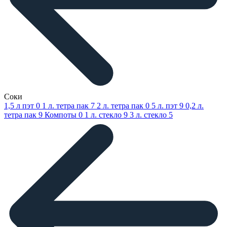
Соки
1,5 л пэт
0
1 л. тетра пак
7
2 л. тетра пак
0
5 л. пэт
9
0,2 л.
тетра пак
9
Компоты
0
1 л. стекло
9
3 л. стекло
5