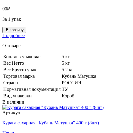
0
0
₽
За 1 упак
В корзину
Подробнее
О товаре
Кол-во в упаковке
5 кг
Вес Нетто
5 кг
Вес Брутто упак
5.2 кг
Торговая марка
Кубань Матушка
Страна
РОССИЯ
Нормативная документация
ТУ
Вид упаковки
Короб
В наличии
Артикул
Курага сахарная "Кубань Матушка" 400 г (8шт)
Цена: