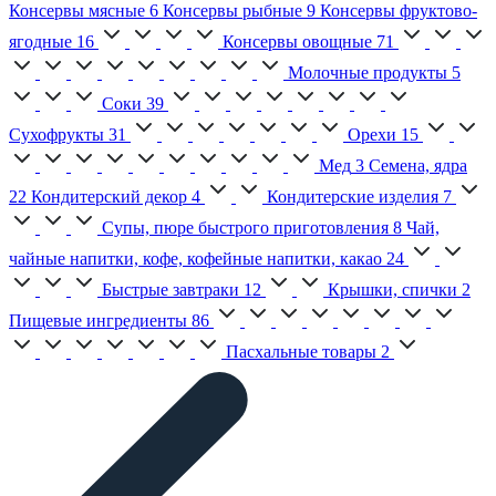
Консервы мясные
6
Консервы рыбные
9
Консервы фруктово-
ягодные
16
Консервы овощные
71
Молочные продукты
5
Соки
39
Сухофрукты
31
Орехи
15
Мед
3
Семена, ядра
22
Кондитерский декор
4
Кондитерские изделия
7
Супы, пюре быстрого приготовления
8
Чай,
чайные напитки, кофе, кофейные напитки, какао
24
Быстрые завтраки
12
Крышки, спички
2
Пищевые ингредиенты
86
Пасхальные товары
2