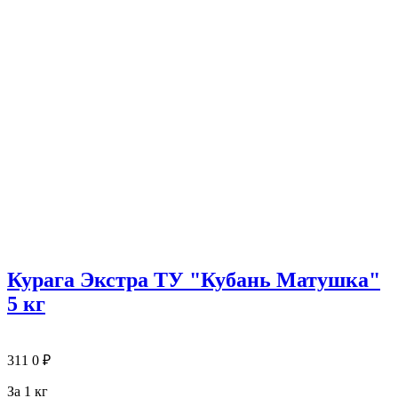
Курага Экстра ТУ "Кубань Матушка"
5 кг
311
0
₽
За 1 кг