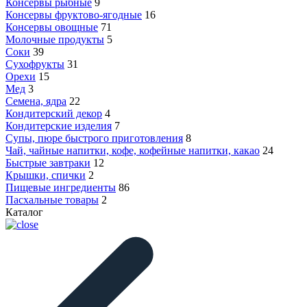
Консервы рыбные
9
Консервы фруктово-ягодные
16
Консервы овощные
71
Молочные продукты
5
Соки
39
Сухофрукты
31
Орехи
15
Мед
3
Семена, ядра
22
Кондитерский декор
4
Кондитерские изделия
7
Супы, пюре быстрого приготовления
8
Чай, чайные напитки, кофе, кофейные напитки, какао
24
Быстрые завтраки
12
Крышки, спички
2
Пищевые ингредиенты
86
Пасхальные товары
2
Каталог