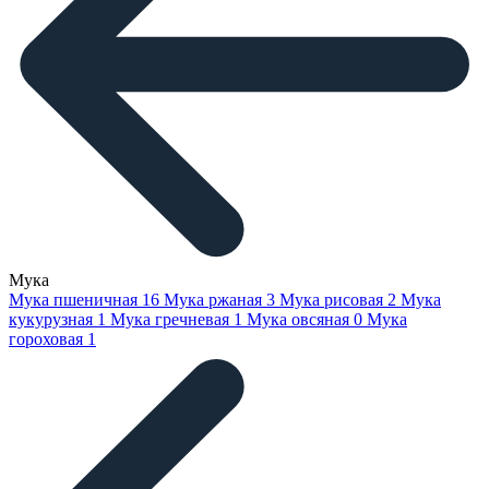
Мука
Мука пшеничная
16
Мука ржаная
3
Мука рисовая
2
Мука
кукурузная
1
Мука гречневая
1
Мука овсяная
0
Мука
гороховая
1