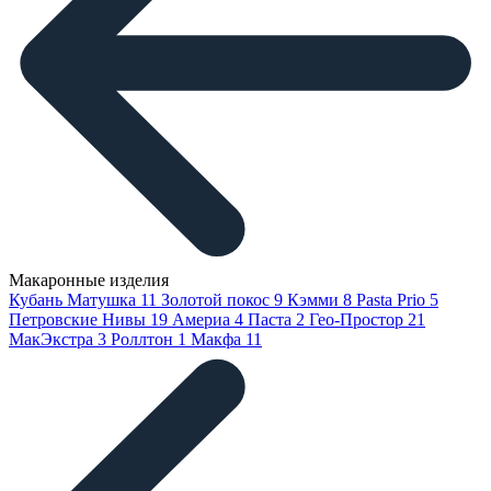
Макаронные изделия
Кубань Матушка
11
Золотой покос
9
Кэмми
8
Pasta Prio
5
Петровские Нивы
19
Америа
4
Паста
2
Гео-Простор
21
МакЭкстра
3
Роллтон
1
Макфа
11