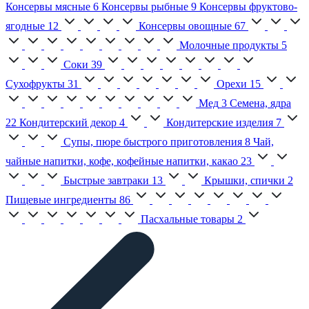
Консервы мясные
6
Консервы рыбные
9
Консервы фруктово-
ягодные
12
Консервы овощные
67
Молочные продукты
5
Соки
39
Сухофрукты
31
Орехи
15
Мед
3
Семена, ядра
22
Кондитерский декор
4
Кондитерские изделия
7
Супы, пюре быстрого приготовления
8
Чай,
чайные напитки, кофе, кофейные напитки, какао
23
Быстрые завтраки
13
Крышки, спички
2
Пищевые ингредиенты
86
Пасхальные товары
2