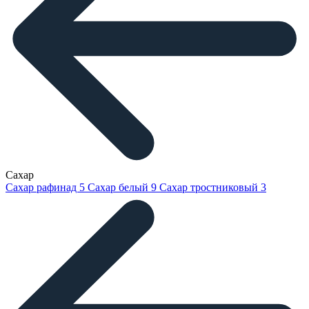
Сахар
Сахар рафинад
5
Сахар белый
9
Сахар тростниковый
3