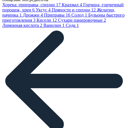
Хорека: приправы, специи
17
Крахмал
4
Горчица, горчичный
порошок, хрен
6
Уксус
4
Пряности и специи
12
Желатин,
начинка
1
Дрожжи
4
Приправы
16
Солод
1
Бульоны быстрого
приготовления
3
Кисели
12
Сухари панировочные
2
Лимонная кислота
2
Ванилин
1
Сода
1