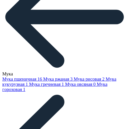
Мука
Мука пшеничная
16
Мука ржаная
3
Мука рисовая
2
Мука
кукурузная
1
Мука гречневая
1
Мука овсяная
0
Мука
гороховая
1