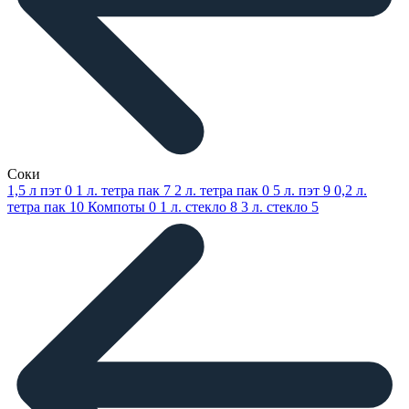
Соки
1,5 л пэт
0
1 л. тетра пак
7
2 л. тетра пак
0
5 л. пэт
9
0,2 л.
тетра пак
10
Компоты
0
1 л. стекло
8
3 л. стекло
5