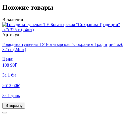
Похожие товары
В наличии
Артикул
Говядина тушеная ТУ Богатырская "Сохраним Традиции" ж/б
325 г (24шт)
Цена:
108
90
₽
За 1 бн
2613
60
₽
За 1 упак
В корзину