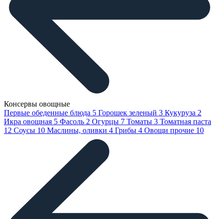
Консервы овощные
Первые обеденные блюда
5
Горошек зеленый
3
Кукуруза
2
Икра овощная
5
Фасоль
2
Огурцы
7
Томаты
3
Томатная паста
12
Соусы
10
Маслины, оливки
4
Грибы
4
Овощи прочие
10