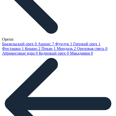
Орехи
Бразильский орех
0
Арахис
7
Фундук
1
Грецкий орех
1
Фисташки
1
Кешью
2
Пекан
1
Миндаль
2
Ореховая смесь
0
Абрикосовые ядра
0
Кедровый орех
0
Макадамия
0