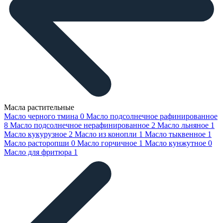
Масла растительные
Масло черного тмина
0
Масло подсолнечное рафинированное
8
Масло подсолнечное нерафинированное
2
Масло льняное
1
Масло кукурузное
2
Масло из конопли
1
Масло тыквенное
1
Масло расторопши
0
Масло горчичное
1
Масло кунжутное
0
Масло для фритюра
1