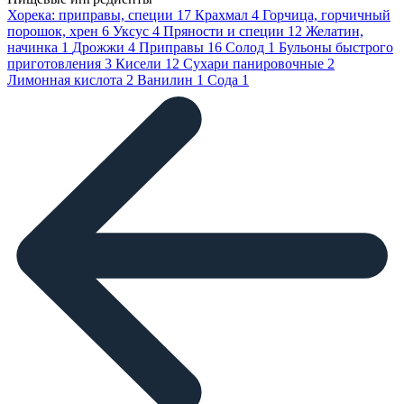
Хорека: приправы, специи
17
Крахмал
4
Горчица, горчичный
порошок, хрен
6
Уксус
4
Пряности и специи
12
Желатин,
начинка
1
Дрожжи
4
Приправы
16
Солод
1
Бульоны быстрого
приготовления
3
Кисели
12
Сухари панировочные
2
Лимонная кислота
2
Ванилин
1
Сода
1