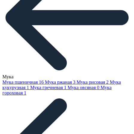
Мука
Мука пшеничная
16
Мука ржаная
3
Мука рисовая
2
Мука
кукурузная
1
Мука гречневая
1
Мука овсяная
0
Мука
гороховая
1