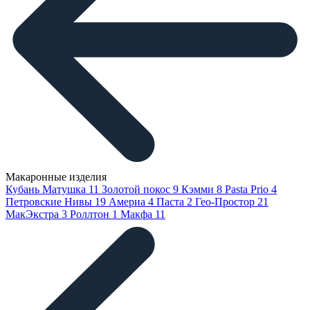
Макаронные изделия
Кубань Матушка
11
Золотой покос
9
Кэмми
8
Pasta Prio
4
Петровские Нивы
19
Америа
4
Паста
2
Гео-Простор
21
МакЭкстра
3
Роллтон
1
Макфа
11