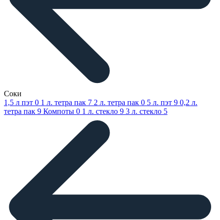
Соки
1,5 л пэт
0
1 л. тетра пак
7
2 л. тетра пак
0
5 л. пэт
9
0,2 л.
тетра пак
9
Компоты
0
1 л. стекло
9
3 л. стекло
5