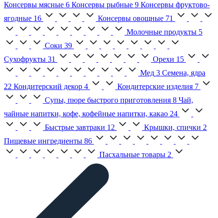
Консервы мясные
6
Консервы рыбные
9
Консервы фруктово-
ягодные
16
Консервы овощные
71
Молочные продукты
5
Соки
39
Сухофрукты
31
Орехи
15
Мед
3
Семена, ядра
22
Кондитерский декор
4
Кондитерские изделия
7
Супы, пюре быстрого приготовления
8
Чай,
чайные напитки, кофе, кофейные напитки, какао
24
Быстрые завтраки
12
Крышки, спички
2
Пищевые ингредиенты
86
Пасхальные товары
2