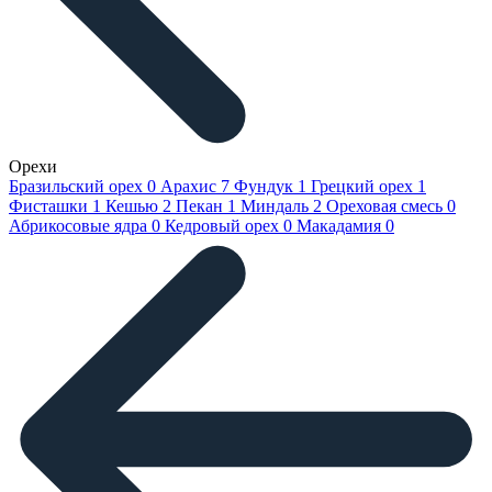
Орехи
Бразильский орех
0
Арахис
7
Фундук
1
Грецкий орех
1
Фисташки
1
Кешью
2
Пекан
1
Миндаль
2
Ореховая смесь
0
Абрикосовые ядра
0
Кедровый орех
0
Макадамия
0