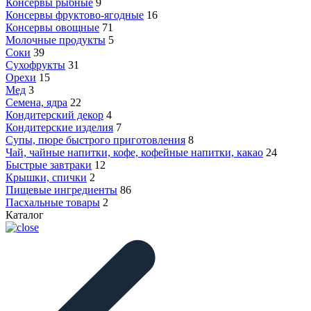
Консервы рыбные
9
Консервы фруктово-ягодные
16
Консервы овощные
71
Молочные продукты
5
Соки
39
Сухофрукты
31
Орехи
15
Мед
3
Семена, ядра
22
Кондитерский декор
4
Кондитерские изделия
7
Супы, пюре быстрого приготовления
8
Чай, чайные напитки, кофе, кофейные напитки, какао
24
Быстрые завтраки
12
Крышки, спички
2
Пищевые ингредиенты
86
Пасхальные товары
2
Каталог