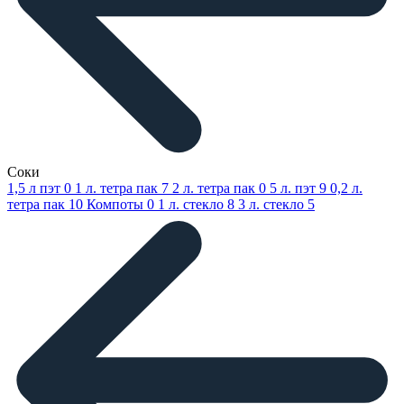
Соки
1,5 л пэт
0
1 л. тетра пак
7
2 л. тетра пак
0
5 л. пэт
9
0,2 л.
тетра пак
10
Компоты
0
1 л. стекло
8
3 л. стекло
5