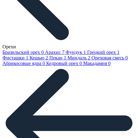
Орехи
Бразильский орех
0
Арахис
7
Фундук
1
Грецкий орех
1
Фисташки
1
Кешью
2
Пекан
1
Миндаль
2
Ореховая смесь
0
Абрикосовые ядра
0
Кедровый орех
0
Макадамия
0