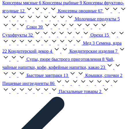
Консервы мясные
6
Консервы рыбные
9
Консервы фруктово-
ягодные
12
Консервы овощные
67
Молочные продукты
5
Соки
39
Сухофрукты
32
Орехи
15
Мед
3
Семена, ядра
22
Кондитерский декор
4
Кондитерские изделия
7
Супы, пюре быстрого приготовления
8
Чай,
чайные напитки, кофе, кофейные напитки, какао
23
Быстрые завтраки
13
Крышки, спички
2
Пищевые ингредиенты
86
Пасхальные товары
2