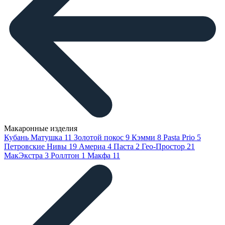
Макаронные изделия
Кубань Матушка
11
Золотой покос
9
Кэмми
8
Pasta Prio
5
Петровские Нивы
19
Америа
4
Паста
2
Гео-Простор
21
МакЭкстра
3
Роллтон
1
Макфа
11