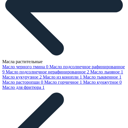
Масла растительные
Масло черного тмина
0
Масло подсолнечное рафинированное
9
Масло подсолнечное нерафинированное
2
Масло льняное
1
Масло кукурузное
2
Масло из конопли
1
Масло тыквенное
1
Масло расторопши
0
Масло горчичное
1
Масло кунжутное
0
Масло для фритюра
1