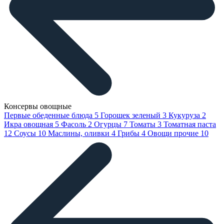
Консервы овощные
Первые обеденные блюда
5
Горошек зеленый
3
Кукуруза
2
Икра овощная
5
Фасоль
2
Огурцы
7
Томаты
3
Томатная паста
12
Соусы
10
Маслины, оливки
4
Грибы
4
Овощи прочие
10