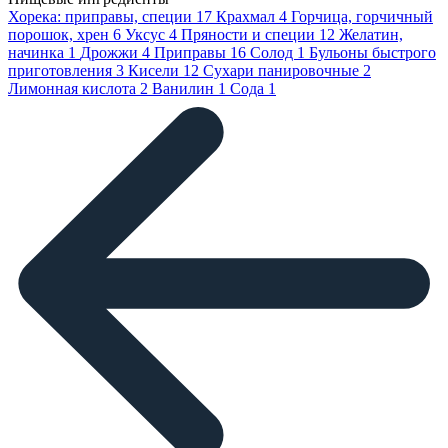
Хорека: приправы, специи
17
Крахмал
4
Горчица, горчичный
порошок, хрен
6
Уксус
4
Пряности и специи
12
Желатин,
начинка
1
Дрожжи
4
Приправы
16
Солод
1
Бульоны быстрого
приготовления
3
Кисели
12
Сухари панировочные
2
Лимонная кислота
2
Ванилин
1
Сода
1