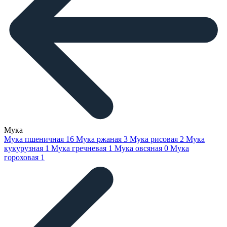
Мука
Мука пшеничная
16
Мука ржаная
3
Мука рисовая
2
Мука
кукурузная
1
Мука гречневая
1
Мука овсяная
0
Мука
гороховая
1