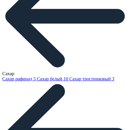
Сахар
Сахар рафинад
5
Сахар белый
10
Сахар тростниковый
3