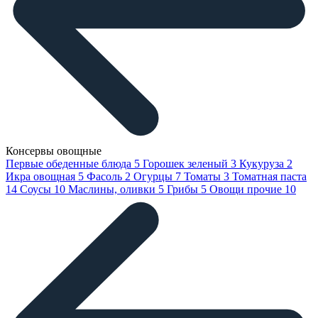
Консервы овощные
Первые обеденные блюда
5
Горошек зеленый
3
Кукуруза
2
Икра овощная
5
Фасоль
2
Огурцы
7
Томаты
3
Томатная паста
14
Соусы
10
Маслины, оливки
5
Грибы
5
Овощи прочие
10