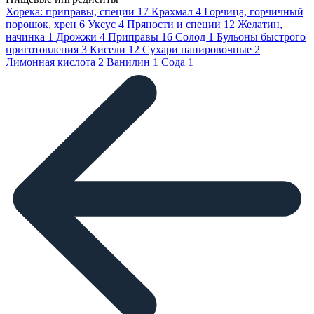
Хорека: приправы, специи
17
Крахмал
4
Горчица, горчичный
порошок, хрен
6
Уксус
4
Пряности и специи
12
Желатин,
начинка
1
Дрожжи
4
Приправы
16
Солод
1
Бульоны быстрого
приготовления
3
Кисели
12
Сухари панировочные
2
Лимонная кислота
2
Ванилин
1
Сода
1