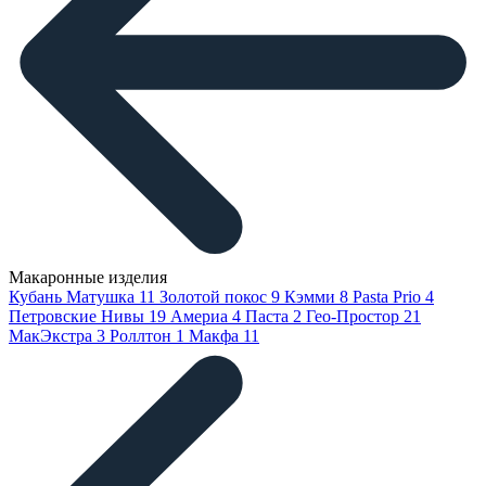
Макаронные изделия
Кубань Матушка
11
Золотой покос
9
Кэмми
8
Pasta Prio
4
Петровские Нивы
19
Америа
4
Паста
2
Гео-Простор
21
МакЭкстра
3
Роллтон
1
Макфа
11