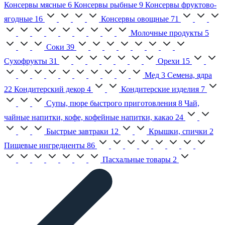
Консервы мясные
6
Консервы рыбные
9
Консервы фруктово-
ягодные
16
Консервы овощные
71
Молочные продукты
5
Соки
39
Сухофрукты
31
Орехи
15
Мед
3
Семена, ядра
22
Кондитерский декор
4
Кондитерские изделия
7
Супы, пюре быстрого приготовления
8
Чай,
чайные напитки, кофе, кофейные напитки, какао
24
Быстрые завтраки
12
Крышки, спички
2
Пищевые ингредиенты
86
Пасхальные товары
2