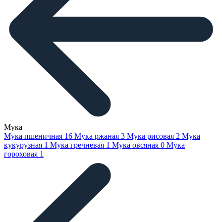
Мука
Мука пшеничная
16
Мука ржаная
3
Мука рисовая
2
Мука
кукурузная
1
Мука гречневая
1
Мука овсяная
0
Мука
гороховая
1