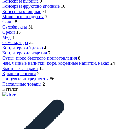
Консервы рыбные
9
Консервы фруктово-ягодные
16
Консервы овощные
71
Молочные продукты
5
Соки
39
Сухофрукты
31
Орехи
15
Мед
3
Семена, ядра
22
Кондитерский декор
4
Кондитерские изделия
7
Супы, пюре быстрого приготовления
8
Чай, чайные напитки, кофе, кофейные напитки, какао
24
Быстрые завтраки
12
Крышки, спички
2
Пищевые ингредиенты
86
Пасхальные товары
2
Каталог