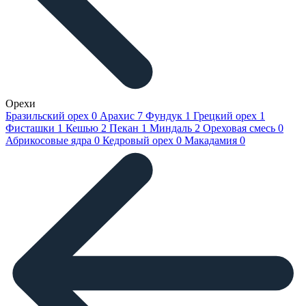
Орехи
Бразильский орех
0
Арахис
7
Фундук
1
Грецкий орех
1
Фисташки
1
Кешью
2
Пекан
1
Миндаль
2
Ореховая смесь
0
Абрикосовые ядра
0
Кедровый орех
0
Макадамия
0