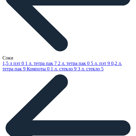
Соки
1,5 л пэт
0
1 л. тетра пак
7
2 л. тетра пак
0
5 л. пэт
9
0,2 л.
тетра пак
9
Компоты
0
1 л. стекло
9
3 л. стекло
5