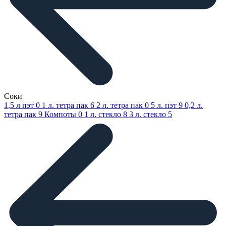
Соки
1,5 л пэт
0
1 л. тетра пак
6
2 л. тетра пак
0
5 л. пэт
9
0,2 л.
тетра пак
9
Компоты
0
1 л. стекло
8
3 л. стекло
5