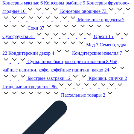
Консервы мясные
6
Консервы рыбные
9
Консервы фруктово-
ягодные
16
Консервы овощные
73
Молочные продукты
5
Соки
37
Сухофрукты
31
Орехи
15
Мед
3
Семена, ядра
22
Кондитерский декор
4
Кондитерские изделия
7
Супы, пюре быстрого приготовления
8
Чай,
чайные напитки, кофе, кофейные напитки, какао
24
Быстрые завтраки
12
Крышки, спички
2
Пищевые ингредиенты
86
Пасхальные товары
2