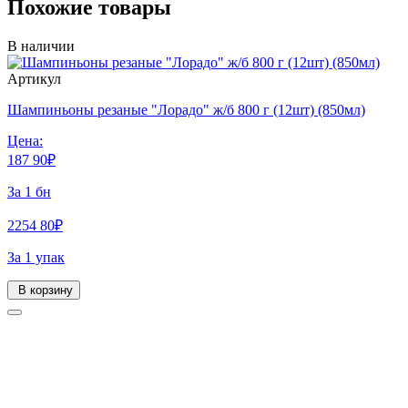
Похожие товары
В наличии
Артикул
Шампиньоны резаные "Лорадо" ж/б 800 г (12шт) (850мл)
Цена:
187
90
₽
За 1 бн
2254
80
₽
За 1 упак
В корзину