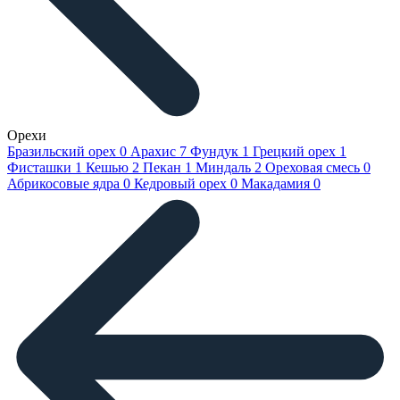
Орехи
Бразильский орех
0
Арахис
7
Фундук
1
Грецкий орех
1
Фисташки
1
Кешью
2
Пекан
1
Миндаль
2
Ореховая смесь
0
Абрикосовые ядра
0
Кедровый орех
0
Макадамия
0