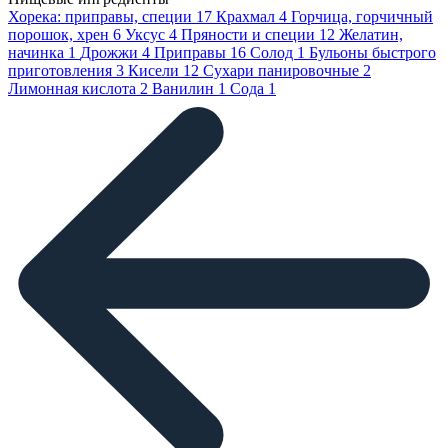
Хорека: приправы, специи
17
Крахмал
4
Горчица, горчичный
порошок, хрен
6
Уксус
4
Пряности и специи
12
Желатин,
начинка
1
Дрожжи
4
Приправы
16
Солод
1
Бульоны быстрого
приготовления
3
Кисели
12
Сухари панировочные
2
Лимонная кислота
2
Ванилин
1
Сода
1