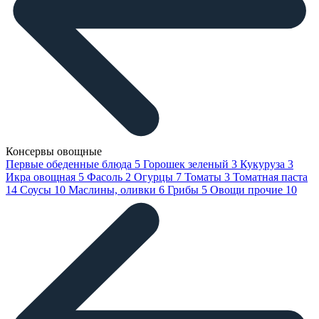
Консервы овощные
Первые обеденные блюда
5
Горошек зеленый
3
Кукуруза
3
Икра овощная
5
Фасоль
2
Огурцы
7
Томаты
3
Томатная паста
14
Соусы
10
Маслины, оливки
6
Грибы
5
Овощи прочие
10