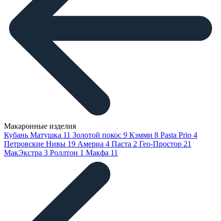
Макаронные изделия
Кубань Матушка
11
Золотой покос
9
Кэмми
8
Pasta Prio
4
Петровские Нивы
19
Америа
4
Паста
2
Гео-Простор
21
МакЭкстра
3
Роллтон
1
Макфа
11