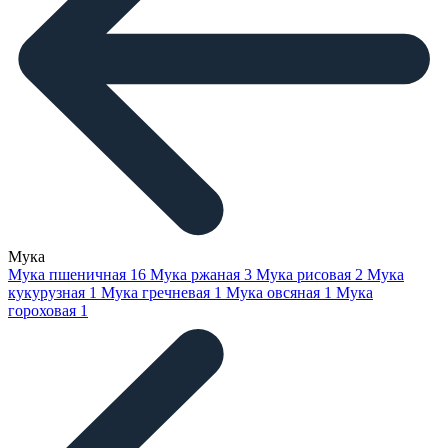
Мука
Мука пшеничная
16
Мука ржаная
3
Мука рисовая
2
Мука
кукурузная
1
Мука гречневая
1
Мука овсяная
1
Мука
гороховая
1