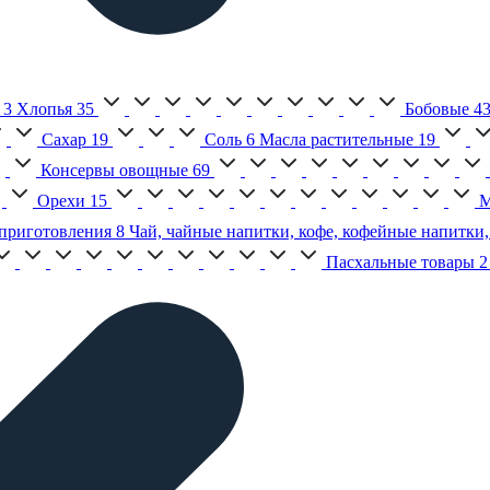
3
Хлопья
35
Бобовые
4
Сахар
19
Соль
6
Масла растительные
19
Консервы овощные
69
Орехи
15
М
приготовления
8
Чай, чайные напитки, кофе, кофейные напитки,
Пасхальные товары