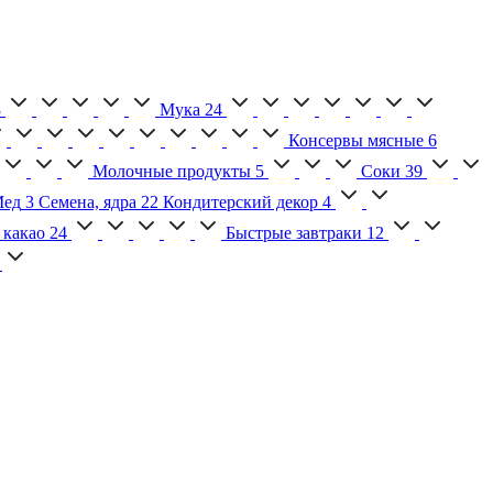
3
Мука
24
Консервы мясные
6
Молочные продукты
5
Соки
39
ед
3
Семена, ядра
22
Кондитерский декор
4
 какао
24
Быстрые завтраки
12
2