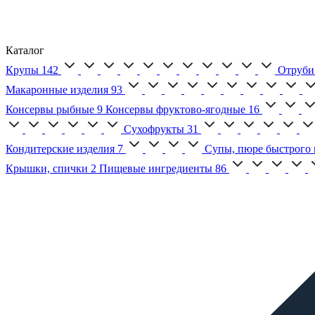
Каталог
Крупы
142
Отруби
Макаронные изделия
93
Консервы рыбные
9
Консервы фруктово-ягодные
16
Сухофрукты
31
Кондитерские изделия
7
Супы, пюре быстрого 
Крышки, спички
2
Пищевые ингредиенты
86