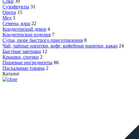
Соки
39
Сухофрукты
31
Орехи
15
Мед
3
Семена, ядра
22
Кондитерский декор
4
Кондитерские изделия
7
Супы, пюре быстрого приготовления
8
Чай, чайные напитки, кофе, кофейные напитки, какао
24
Быстрые завтраки
12
Крышки, спички
2
Пищевые ингредиенты
86
Пасхальные товары
2
Каталог