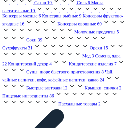
Сахар
19
Соль
6
Масла
растительные
19
Консервы мясные
6
Консервы рыбные
9
Консервы фруктово-
ягодные
16
Консервы овощные
69
Молочные продукты
5
Соки
39
Сухофрукты
31
Орехи
15
Мед
3
Семена, ядра
22
Кондитерский декор
4
Кондитерские изделия
7
Супы, пюре быстрого приготовления
8
Чай,
чайные напитки, кофе, кофейные напитки, какао
24
Быстрые завтраки
12
Крышки, спички
2
Пищевые ингредиенты
86
Пасхальные товары
2