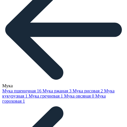
Мука
Мука пшеничная
16
Мука ржаная
3
Мука рисовая
2
Мука
кукурузная
1
Мука гречневая
1
Мука овсяная
0
Мука
гороховая
1