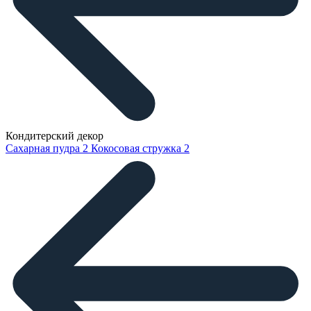
Кондитерский декор
Сахарная пудра
2
Кокосовая стружка
2