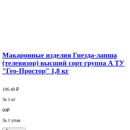
Макаронные изделия Гнезда-лапша
(телевизор) высший сорт группа А ТУ
"Гео-Простор" 1,8 кг
106
40
₽
За 1 кг
0
0
₽
За 1 упак