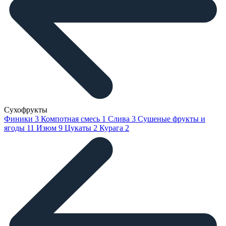
Сухофрукты
Финики
3
Компотная смесь
1
Слива
3
Сушеные фрукты и
ягоды
11
Изюм
9
Цукаты
2
Курага
2