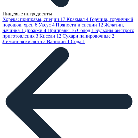
Пищевые ингредиенты
Хорека: приправы, специи
17
Крахмал
4
Горчица, горчичный
порошок, хрен
6
Уксус
4
Пряности и специи
12
Желатин,
начинка
1
Дрожжи
4
Приправы
16
Солод
1
Бульоны быстрого
приготовления
3
Кисели
12
Сухари панировочные
2
Лимонная кислота
2
Ванилин
1
Сода
1