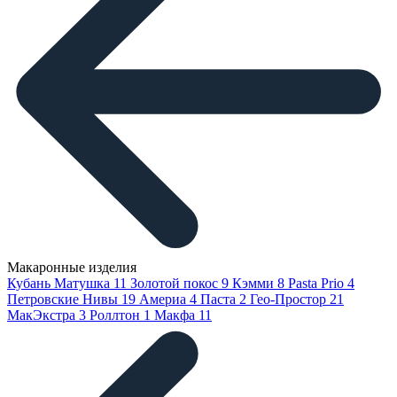
Макаронные изделия
Кубань Матушка
11
Золотой покос
9
Кэмми
8
Pasta Prio
4
Петровские Нивы
19
Америа
4
Паста
2
Гео-Простор
21
МакЭкстра
3
Роллтон
1
Макфа
11