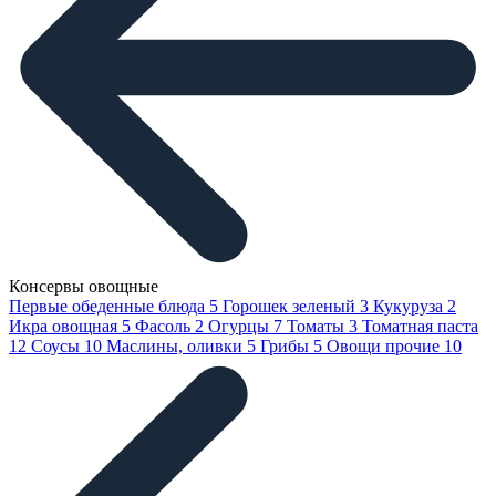
Консервы овощные
Первые обеденные блюда
5
Горошек зеленый
3
Кукуруза
2
Икра овощная
5
Фасоль
2
Огурцы
7
Томаты
3
Томатная паста
12
Соусы
10
Маслины, оливки
5
Грибы
5
Овощи прочие
10