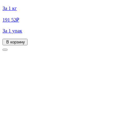
За 1 кг
191
52
₽
За 1 упак
В корзину