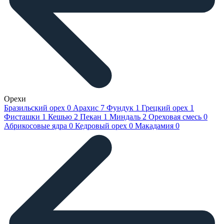
Орехи
Бразильский орех
0
Арахис
7
Фундук
1
Грецкий орех
1
Фисташки
1
Кешью
2
Пекан
1
Миндаль
2
Ореховая смесь
0
Абрикосовые ядра
0
Кедровый орех
0
Макадамия
0