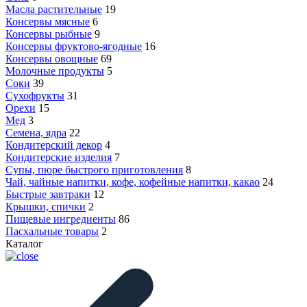
Масла растительные
19
Консервы мясные
6
Консервы рыбные
9
Консервы фруктово-ягодные
16
Консервы овощные
69
Молочные продукты
5
Соки
39
Сухофрукты
31
Орехи
15
Мед
3
Семена, ядра
22
Кондитерский декор
4
Кондитерские изделия
7
Супы, пюре быстрого приготовления
8
Чай, чайные напитки, кофе, кофейные напитки, какао
24
Быстрые завтраки
12
Крышки, спички
2
Пищевые ингредиенты
86
Пасхальные товары
2
Каталог