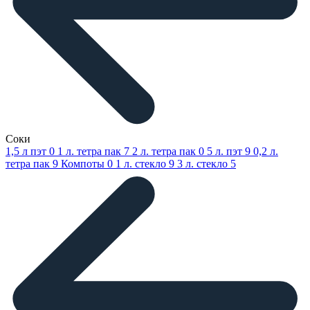
Соки
1,5 л пэт
0
1 л. тетра пак
7
2 л. тетра пак
0
5 л. пэт
9
0,2 л.
тетра пак
9
Компоты
0
1 л. стекло
9
3 л. стекло
5