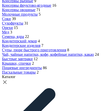
Консервы рыбные
9
Консервы фруктово-ягодные
16
Консервы овощные
71
Молочные продукты
5
Соки
39
Сухофрукты
31
Орехи
15
Мед
3
Семена, ядра
22
Кондитерский декор
4
Кондитерские изделия
7
Супы, пюре быстрого приготовления
8
Чай, чайные напитки, кофе, кофейные напитки, какао
24
Быстрые завтраки
12
Крышки, спички
2
Пищевые ингредиенты
86
Пасхальные товары
2
Каталог