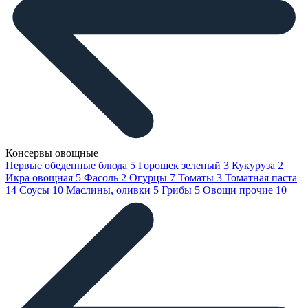
Консервы овощные
Первые обеденные блюда
5
Горошек зеленый
3
Кукуруза
2
Икра овощная
5
Фасоль
2
Огурцы
7
Томаты
3
Томатная паста
14
Соусы
10
Маслины, оливки
5
Грибы
5
Овощи прочие
10