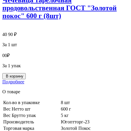
Чечевица тарелочная
продовольственная ГОСТ "Золотой
покос" 600 г (8шт)
40
90
₽
За 1 шт
0
0
₽
За 1 упак
В корзину
Подробнее
О товаре
Кол-во в упаковке
8 шт
Вес Нетто шт
600 г
Вес Брутто упак
5 кг
Производитель
Югоптторг-23
Торговая марка
Золотой Покос