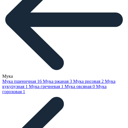
Мука
Мука пшеничная
16
Мука ржаная
3
Мука рисовая
2
Мука
кукурузная
1
Мука гречневая
1
Мука овсяная
0
Мука
гороховая
1