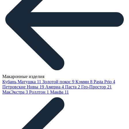
Макаронные изделия
Кубань Матушка
11
Золотой покос
9
Кэмми
8
Pasta Prio
4
Петровские Нивы
19
Америа
4
Паста
2
Гео-Простор
21
МакЭкстра
3
Роллтон
1
Макфа
11