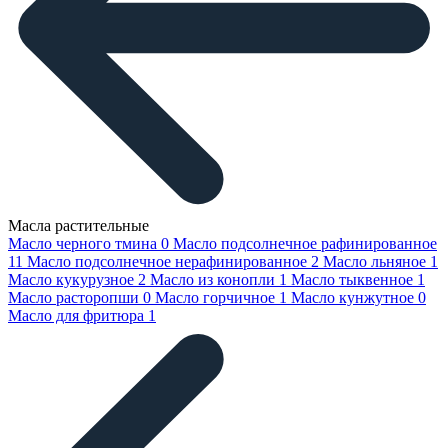
Масла растительные
Масло черного тмина
0
Масло подсолнечное рафинированное
11
Масло подсолнечное нерафинированное
2
Масло льняное
1
Масло кукурузное
2
Масло из конопли
1
Масло тыквенное
1
Масло расторопши
0
Масло горчичное
1
Масло кунжутное
0
Масло для фритюра
1