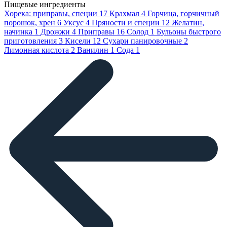
Пищевые ингредиенты
Хорека: приправы, специи
17
Крахмал
4
Горчица, горчичный
порошок, хрен
6
Уксус
4
Пряности и специи
12
Желатин,
начинка
1
Дрожжи
4
Приправы
16
Солод
1
Бульоны быстрого
приготовления
3
Кисели
12
Сухари панировочные
2
Лимонная кислота
2
Ванилин
1
Сода
1