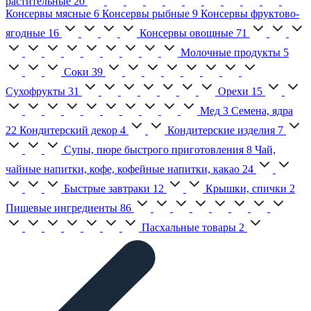
растительные
20
Консервы мясные
6
Консервы рыбные
9
Консервы фруктово-
ягодные
16
Консервы овощные
71
Молочные продукты
5
Соки
39
Сухофрукты
31
Орехи
15
Мед
3
Семена, ядра
22
Кондитерский декор
4
Кондитерские изделия
7
Супы, пюре быстрого приготовления
8
Чай,
чайные напитки, кофе, кофейные напитки, какао
24
Быстрые завтраки
12
Крышки, спички
2
Пищевые ингредиенты
86
Пасхальные товары
2