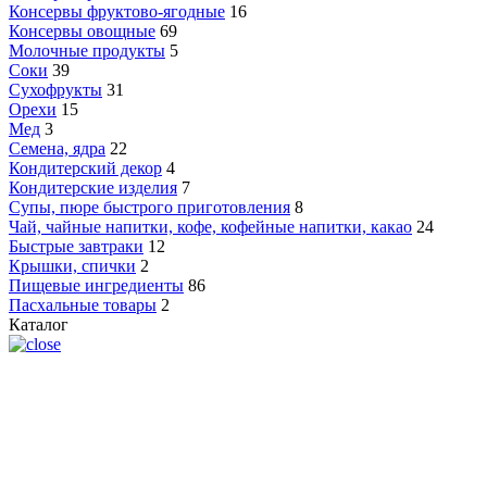
Консервы фруктово-ягодные
16
Консервы овощные
69
Молочные продукты
5
Соки
39
Сухофрукты
31
Орехи
15
Мед
3
Семена, ядра
22
Кондитерский декор
4
Кондитерские изделия
7
Супы, пюре быстрого приготовления
8
Чай, чайные напитки, кофе, кофейные напитки, какао
24
Быстрые завтраки
12
Крышки, спички
2
Пищевые ингредиенты
86
Пасхальные товары
2
Каталог