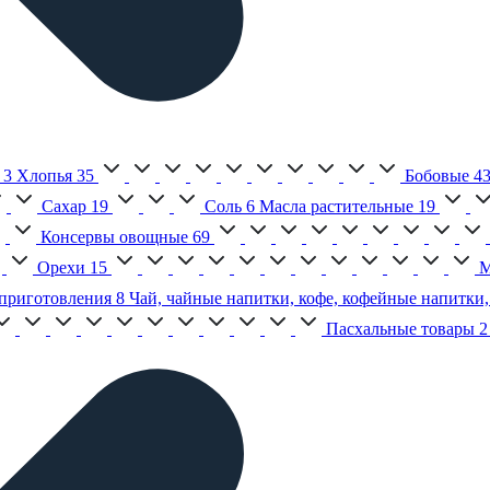
3
Хлопья
35
Бобовые
4
Сахар
19
Соль
6
Масла растительные
19
Консервы овощные
69
Орехи
15
М
приготовления
8
Чай, чайные напитки, кофе, кофейные напитки,
Пасхальные товары