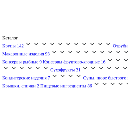
Каталог
Крупы
142
Отруби
Макаронные изделия
93
Консервы рыбные
9
Консервы фруктово-ягодные
16
Сухофрукты
31
Кондитерские изделия
7
Супы, пюре быстрого 
Крышки, спички
2
Пищевые ингредиенты
86