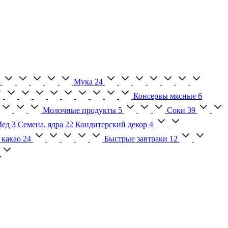
3
Мука
24
Консервы мясные
6
Молочные продукты
5
Соки
39
ед
3
Семена, ядра
22
Кондитерский декор
4
 какао
24
Быстрые завтраки
12
2