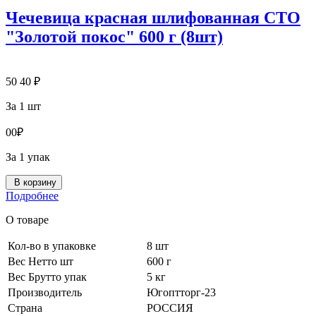
Чечевица красная шлифованная СТО
"Золотой покос" 600 г (8шт)
50
40
₽
За 1 шт
0
0
₽
За 1 упак
В корзину
Подробнее
О товаре
Кол-во в упаковке
8 шт
Вес Нетто шт
600 г
Вес Брутто упак
5 кг
Производитель
Югоптторг-23
Страна
РОССИЯ