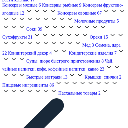
Консервы мясные
6
Консервы рыбные
9
Консервы фруктово-
ягодные
12
Консервы овощные
67
Молочные продукты
5
Соки
39
Сухофрукты
31
Орехи
15
Мед
3
Семена, ядра
22
Кондитерский декор
4
Кондитерские изделия
7
Супы, пюре быстрого приготовления
8
Чай,
чайные напитки, кофе, кофейные напитки, какао
23
Быстрые завтраки
13
Крышки, спички
2
Пищевые ингредиенты
86
Пасхальные товары
2