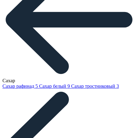
Сахар
Сахар рафинад
5
Сахар белый
9
Сахар тростниковый
3