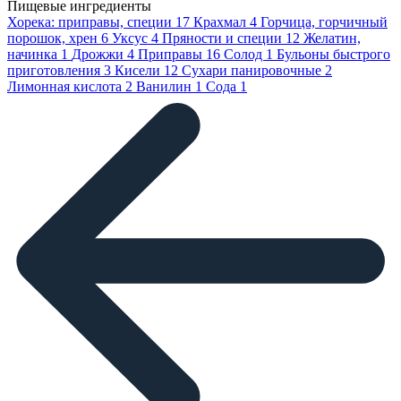
Пищевые ингредиенты
Хорека: приправы, специи
17
Крахмал
4
Горчица, горчичный
порошок, хрен
6
Уксус
4
Пряности и специи
12
Желатин,
начинка
1
Дрожжи
4
Приправы
16
Солод
1
Бульоны быстрого
приготовления
3
Кисели
12
Сухари панировочные
2
Лимонная кислота
2
Ванилин
1
Сода
1