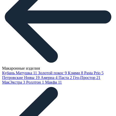
Макаронные изделия
Кубань Матушка
11
Золотой покос
9
Кэмми
8
Pasta Prio
5
Петровские Нивы
19
Америа
4
Паста
2
Гео-Простор
21
МакЭкстра
3
Роллтон
1
Макфа
11