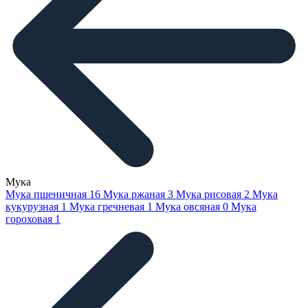
Мука
Мука пшеничная
16
Мука ржаная
3
Мука рисовая
2
Мука
кукурузная
1
Мука гречневая
1
Мука овсяная
0
Мука
гороховая
1