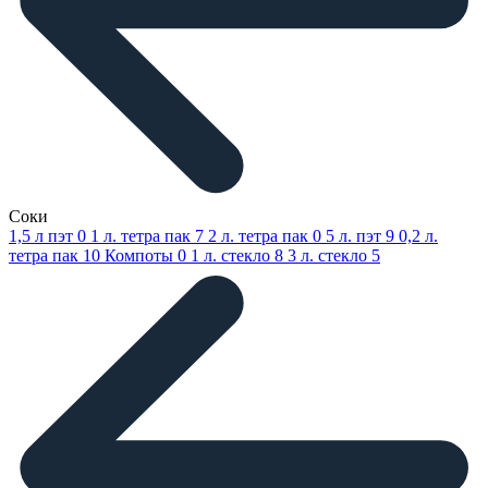
Соки
1,5 л пэт
0
1 л. тетра пак
7
2 л. тетра пак
0
5 л. пэт
9
0,2 л.
тетра пак
10
Компоты
0
1 л. стекло
8
3 л. стекло
5