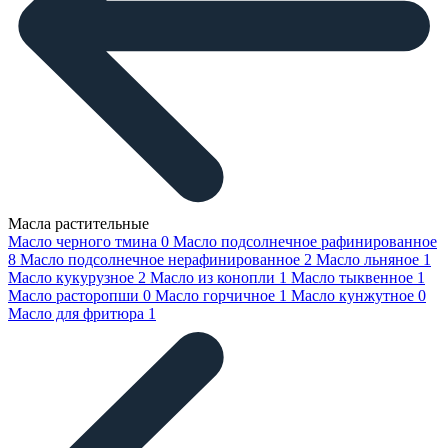
Масла растительные
Масло черного тмина
0
Масло подсолнечное рафинированное
8
Масло подсолнечное нерафинированное
2
Масло льняное
1
Масло кукурузное
2
Масло из конопли
1
Масло тыквенное
1
Масло расторопши
0
Масло горчичное
1
Масло кунжутное
0
Масло для фритюра
1