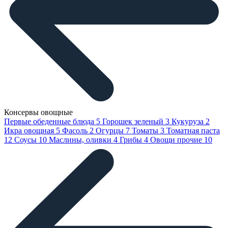
Консервы овощные
Первые обеденные блюда
5
Горошек зеленый
3
Кукуруза
2
Икра овощная
5
Фасоль
2
Огурцы
7
Томаты
3
Томатная паста
12
Соусы
10
Маслины, оливки
4
Грибы
4
Овощи прочие
10