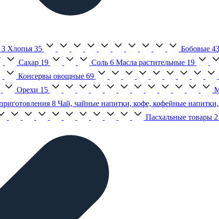
3
Хлопья
35
Бобовые
4
Сахар
19
Соль
6
Масла растительные
19
Консервы овощные
69
Орехи
15
М
приготовления
8
Чай, чайные напитки, кофе, кофейные напитки,
Пасхальные товары