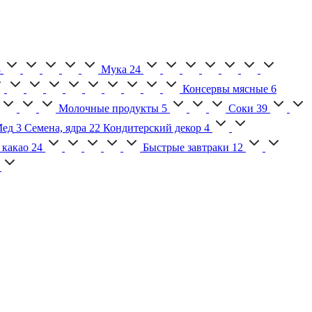
3
Мука
24
Консервы мясные
6
Молочные продукты
5
Соки
39
ед
3
Семена, ядра
22
Кондитерский декор
4
 какао
24
Быстрые завтраки
12
2