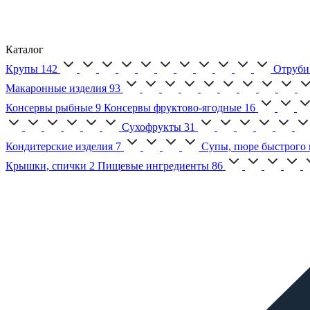
Каталог
Крупы
142
Отруби
Макаронные изделия
93
Консервы рыбные
9
Консервы фруктово-ягодные
16
Сухофрукты
31
Кондитерские изделия
7
Супы, пюре быстрого 
Крышки, спички
2
Пищевые ингредиенты
86