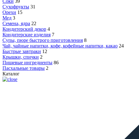
Соки
39
Сухофрукты
31
Орехи
15
Мед
3
Семена, ядра
22
Кондитерский декор
4
Кондитерские изделия
7
Супы, пюре быстрого приготовления
8
Чай, чайные напитки, кофе, кофейные напитки, какао
24
Быстрые завтраки
12
Крышки, спички
2
Пищевые ингредиенты
86
Пасхальные товары
2
Каталог