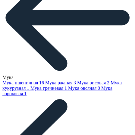
Мука
Мука пшеничная
16
Мука ржаная
3
Мука рисовая
2
Мука
кукурузная
1
Мука гречневая
1
Мука овсяная
0
Мука
гороховая
1