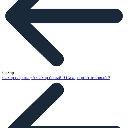
Сахар
Сахар рафинад
5
Сахар белый
9
Сахар тростниковый
3