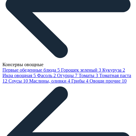
Консервы овощные
Первые обеденные блюда
5
Горошек зеленый
3
Кукуруза
2
Икра овощная
5
Фасоль
2
Огурцы
7
Томаты
3
Томатная паста
12
Соусы
10
Маслины, оливки
4
Грибы
4
Овощи прочие
10