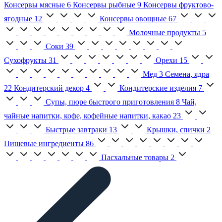
Консервы мясные
6
Консервы рыбные
9
Консервы фруктово-
ягодные
12
Консервы овощные
67
Молочные продукты
5
Соки
39
Сухофрукты
31
Орехи
15
Мед
3
Семена, ядра
22
Кондитерский декор
4
Кондитерские изделия
7
Супы, пюре быстрого приготовления
8
Чай,
чайные напитки, кофе, кофейные напитки, какао
23
Быстрые завтраки
13
Крышки, спички
2
Пищевые ингредиенты
86
Пасхальные товары
2