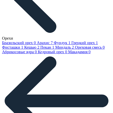
Орехи
Бразильский орех
0
Арахис
7
Фундук
1
Грецкий орех
1
Фисташки
1
Кешью
2
Пекан
1
Миндаль
2
Ореховая смесь
0
Абрикосовые ядра
0
Кедровый орех
0
Макадамия
0