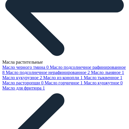
Масла растительные
Масло черного тмина
0
Масло подсолнечное рафинированное
8
Масло подсолнечное нерафинированное
2
Масло льняное
1
Масло кукурузное
2
Масло из конопли
1
Масло тыквенное
1
Масло расторопши
0
Масло горчичное
1
Масло кунжутное
0
Масло для фритюра
1