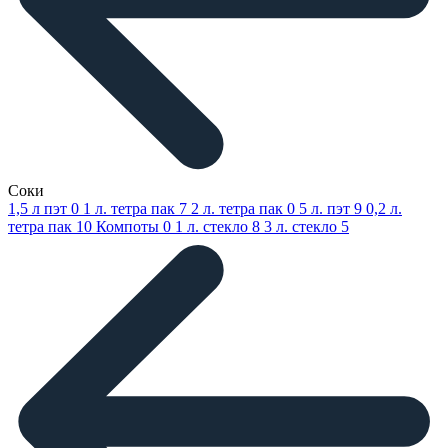
Соки
1,5 л пэт
0
1 л. тетра пак
7
2 л. тетра пак
0
5 л. пэт
9
0,2 л.
тетра пак
10
Компоты
0
1 л. стекло
8
3 л. стекло
5