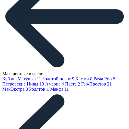
Макаронные изделия
Кубань Матушка
11
Золотой покос
9
Кэмми
8
Pasta Prio
5
Петровские Нивы
19
Америа
4
Паста
2
Гео-Простор
21
МакЭкстра
3
Роллтон
1
Макфа
11