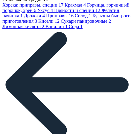
Хорека: приправы, специи
17
Крахмал
4
Горчица, горчичный
порошок, хрен
6
Уксус
4
Пряности и специи
12
Желатин,
начинка
1
Дрожжи
4
Приправы
16
Солод
1
Бульоны быстрого
приготовления
3
Кисели
12
Сухари панировочные
2
Лимонная кислота
2
Ванилин
1
Сода
1