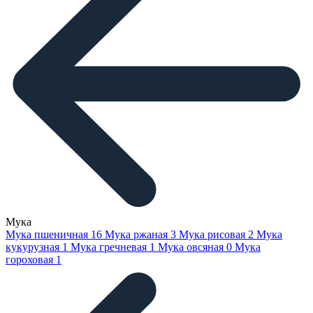
Мука
Мука пшеничная
16
Мука ржаная
3
Мука рисовая
2
Мука
кукурузная
1
Мука гречневая
1
Мука овсяная
0
Мука
гороховая
1