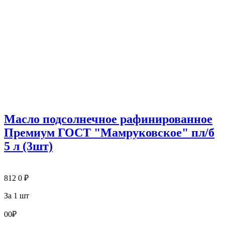
Масло подсолнечное рафинированное
Премиум ГОСТ "Мамруковское" пл/б
5 л (3шт)
812
0
₽
За 1 шт
0
0
₽