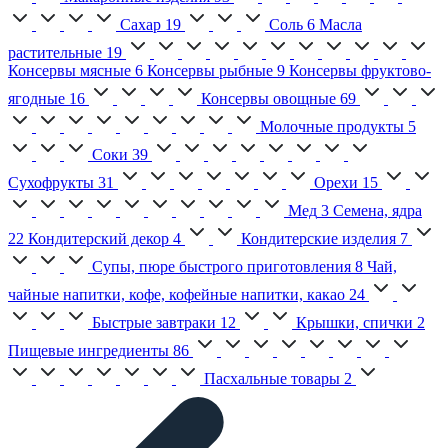
Сахар
19
Соль
6
Масла
растительные
19
Консервы мясные
6
Консервы рыбные
9
Консервы фруктово-
ягодные
16
Консервы овощные
69
Молочные продукты
5
Соки
39
Сухофрукты
31
Орехи
15
Мед
3
Семена, ядра
22
Кондитерский декор
4
Кондитерские изделия
7
Супы, пюре быстрого приготовления
8
Чай,
чайные напитки, кофе, кофейные напитки, какао
24
Быстрые завтраки
12
Крышки, спички
2
Пищевые ингредиенты
86
Пасхальные товары
2