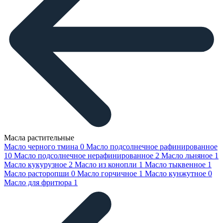
Масла растительные
Масло черного тмина
0
Масло подсолнечное рафинированное
10
Масло подсолнечное нерафинированное
2
Масло льняное
1
Масло кукурузное
2
Масло из конопли
1
Масло тыквенное
1
Масло расторопши
0
Масло горчичное
1
Масло кунжутное
0
Масло для фритюра
1