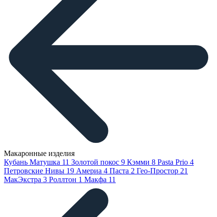
Макаронные изделия
Кубань Матушка
11
Золотой покос
9
Кэмми
8
Pasta Prio
4
Петровские Нивы
19
Америа
4
Паста
2
Гео-Простор
21
МакЭкстра
3
Роллтон
1
Макфа
11