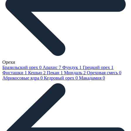
Орехи
Бразильский орех
0
Арахис
7
Фундук
1
Грецкий орех
1
Фисташки
1
Кешью
2
Пекан
1
Миндаль
2
Ореховая смесь
0
Абрикосовые ядра
0
Кедровый орех
0
Макадамия
0