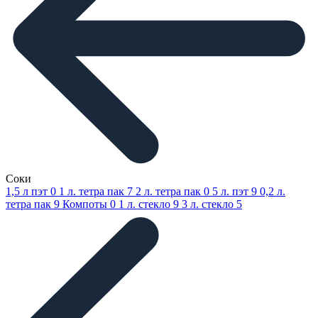
Соки
1,5 л пэт
0
1 л. тетра пак
7
2 л. тетра пак
0
5 л. пэт
9
0,2 л.
тетра пак
9
Компоты
0
1 л. стекло
9
3 л. стекло
5