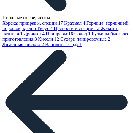
Пищевые ингредиенты
Хорека: приправы, специи
17
Крахмал
4
Горчица, горчичный
порошок, хрен
6
Уксус
4
Пряности и специи
12
Желатин,
начинка
1
Дрожжи
4
Приправы
16
Солод
1
Бульоны быстрого
приготовления
3
Кисели
12
Сухари панировочные
2
Лимонная кислота
2
Ванилин
1
Сода
1