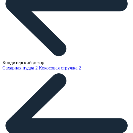
Кондитерский декор
Сахарная пудра
2
Кокосовая стружка
2