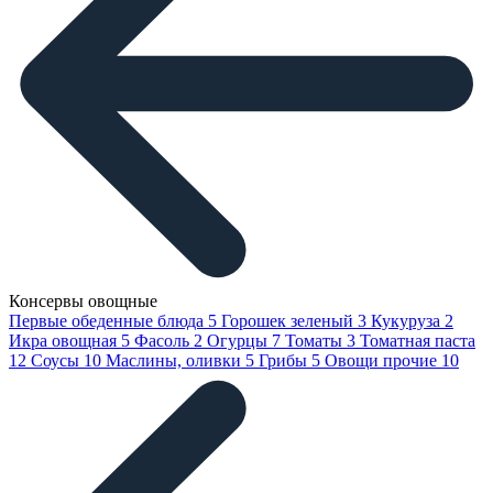
Консервы овощные
Первые обеденные блюда
5
Горошек зеленый
3
Кукуруза
2
Икра овощная
5
Фасоль
2
Огурцы
7
Томаты
3
Томатная паста
12
Соусы
10
Маслины, оливки
5
Грибы
5
Овощи прочие
10