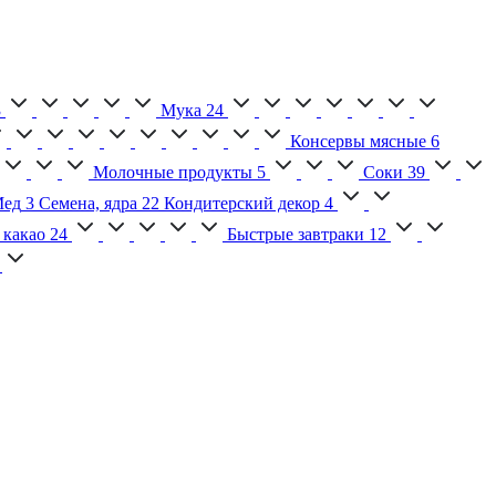
3
Мука
24
Консервы мясные
6
Молочные продукты
5
Соки
39
ед
3
Семена, ядра
22
Кондитерский декор
4
 какао
24
Быстрые завтраки
12
2