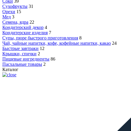
Соки
39
Сухофрукты
31
Орехи
15
Мед
3
Семена, ядра
22
Кондитерский декор
4
Кондитерские изделия
7
Супы, пюре быстрого приготовления
8
Чай, чайные напитки, кофе, кофейные напитки, какао
24
Быстрые завтраки
12
Крышки, спички
2
Пищевые ингредиенты
86
Пасхальные товары
2
Каталог