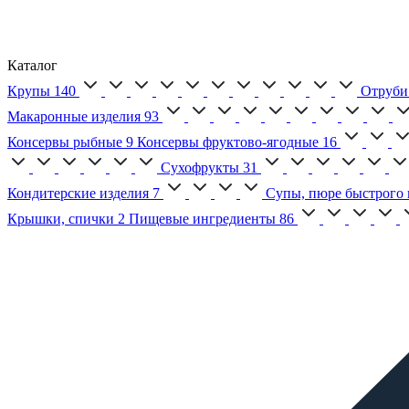
Каталог
Крупы
140
Отруби
Макаронные изделия
93
Консервы рыбные
9
Консервы фруктово-ягодные
16
Сухофрукты
31
Кондитерские изделия
7
Супы, пюре быстрого 
Крышки, спички
2
Пищевые ингредиенты
86