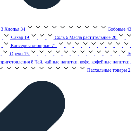
3
Хлопья
34
Бобовые
4
Сахар
19
Соль
6
Масла растительные
20
Консервы овощные
71
Орехи
15
М
приготовления
8
Чай, чайные напитки, кофе, кофейные напитки,
Пасхальные товары