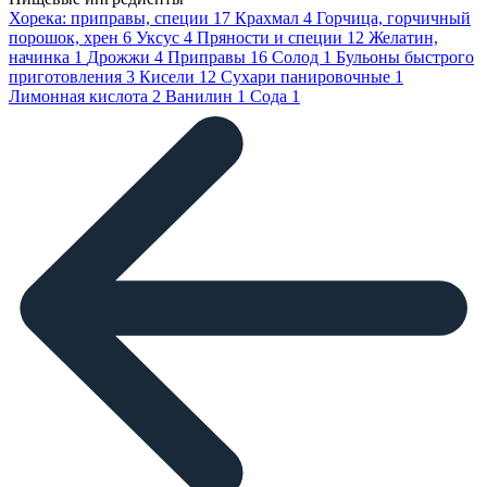
Хорека: приправы, специи
17
Крахмал
4
Горчица, горчичный
порошок, хрен
6
Уксус
4
Пряности и специи
12
Желатин,
начинка
1
Дрожжи
4
Приправы
16
Солод
1
Бульоны быстрого
приготовления
3
Кисели
12
Сухари панировочные
1
Лимонная кислота
2
Ванилин
1
Сода
1