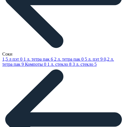
Соки
1,5 л пэт
0
1 л. тетра пак
6
2 л. тетра пак
0
5 л. пэт
9
0,2 л.
тетра пак
9
Компоты
0
1 л. стекло
8
3 л. стекло
5