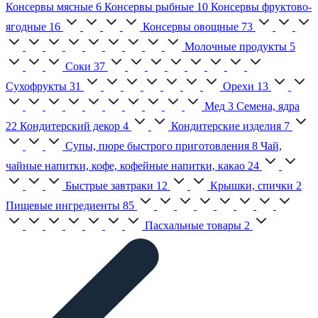
Консервы мясные
6
Консервы рыбные
10
Консервы фруктово-
ягодные
16
Консервы овощные
73
Молочные продукты
5
Соки
37
Сухофрукты
31
Орехи
13
Мед
3
Семена, ядра
22
Кондитерский декор
4
Кондитерские изделия
7
Супы, пюре быстрого приготовления
8
Чай,
чайные напитки, кофе, кофейные напитки, какао
24
Быстрые завтраки
12
Крышки, спички
2
Пищевые ингредиенты
85
Пасхальные товары
2