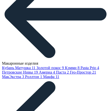
Макаронные изделия
Кубань Матушка
11
Золотой покос
9
Кэмми
8
Pasta Prio
4
Петровские Нивы
19
Америа
4
Паста
2
Гео-Простор
21
МакЭкстра
3
Роллтон
1
Макфа
11