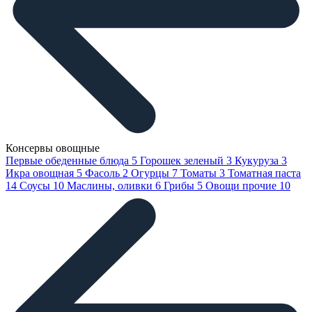
Консервы овощные
Первые обеденные блюда
5
Горошек зеленый
3
Кукуруза
3
Икра овощная
5
Фасоль
2
Огурцы
7
Томаты
3
Томатная паста
14
Соусы
10
Маслины, оливки
6
Грибы
5
Овощи прочие
10