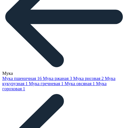
Мука
Мука пшеничная
16
Мука ржаная
3
Мука рисовая
2
Мука
кукурузная
1
Мука гречневая
1
Мука овсяная
1
Мука
гороховая
1