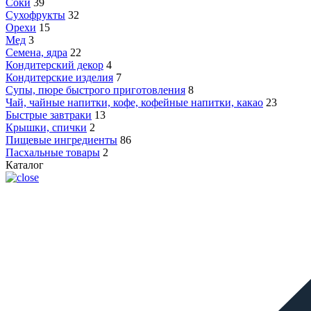
Соки
39
Сухофрукты
32
Орехи
15
Мед
3
Семена, ядра
22
Кондитерский декор
4
Кондитерские изделия
7
Супы, пюре быстрого приготовления
8
Чай, чайные напитки, кофе, кофейные напитки, какао
23
Быстрые завтраки
13
Крышки, спички
2
Пищевые ингредиенты
86
Пасхальные товары
2
Каталог