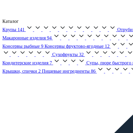
Каталог
Крупы
141
Отруби
Макаронные изделия
94
Консервы рыбные
9
Консервы фруктово-ягодные
12
Сухофрукты
32
Кондитерские изделия
7
Супы, пюре быстрого 
Крышки, спички
2
Пищевые ингредиенты
86