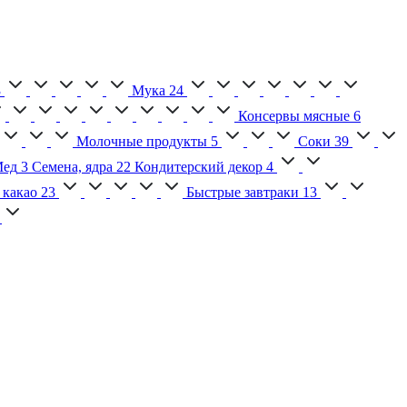
3
Мука
24
Консервы мясные
6
Молочные продукты
5
Соки
39
ед
3
Семена, ядра
22
Кондитерский декор
4
 какао
23
Быстрые завтраки
13
2