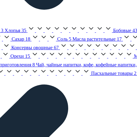
3
Хлопья
35
Бобовые
4
Сахар
18
Соль
5
Масла растительные
17
Консервы овощные
67
Орехи
15
М
приготовления
8
Чай, чайные напитки, кофе, кофейные напитки,
Пасхальные товары