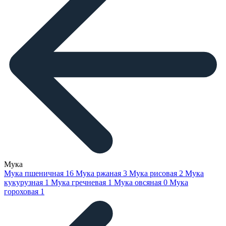
Мука
Мука пшеничная
16
Мука ржаная
3
Мука рисовая
2
Мука
кукурузная
1
Мука гречневая
1
Мука овсяная
0
Мука
гороховая
1