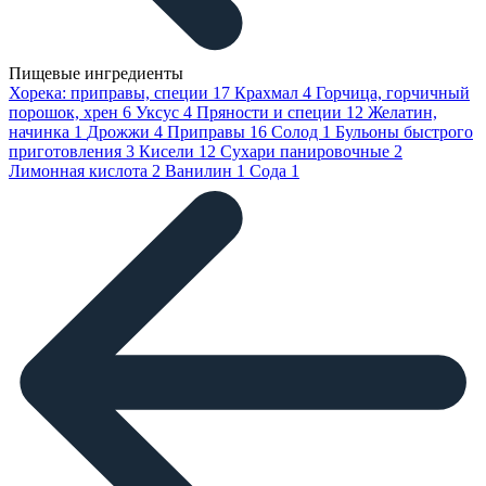
Пищевые ингредиенты
Хорека: приправы, специи
17
Крахмал
4
Горчица, горчичный
порошок, хрен
6
Уксус
4
Пряности и специи
12
Желатин,
начинка
1
Дрожжи
4
Приправы
16
Солод
1
Бульоны быстрого
приготовления
3
Кисели
12
Сухари панировочные
2
Лимонная кислота
2
Ванилин
1
Сода
1