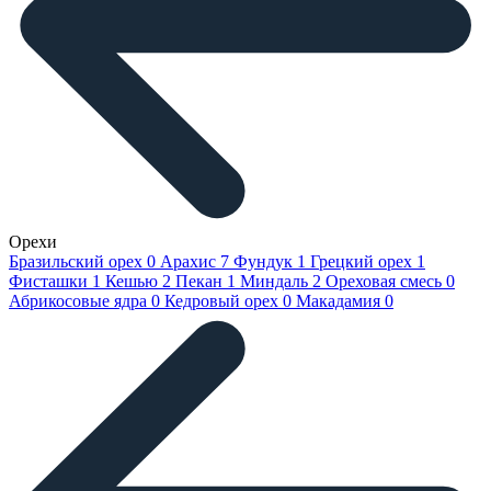
Орехи
Бразильский орех
0
Арахис
7
Фундук
1
Грецкий орех
1
Фисташки
1
Кешью
2
Пекан
1
Миндаль
2
Ореховая смесь
0
Абрикосовые ядра
0
Кедровый орех
0
Макадамия
0