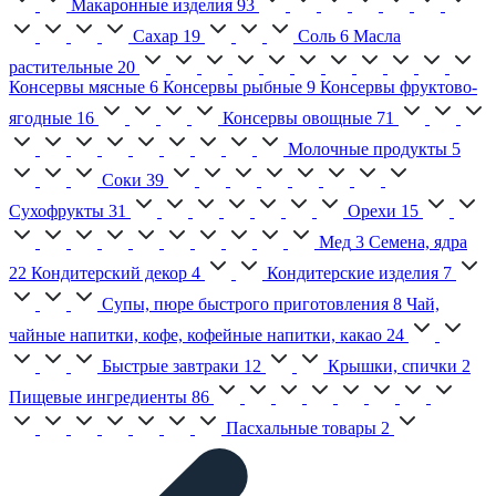
Макаронные изделия
93
Сахар
19
Соль
6
Масла
растительные
20
Консервы мясные
6
Консервы рыбные
9
Консервы фруктово-
ягодные
16
Консервы овощные
71
Молочные продукты
5
Соки
39
Сухофрукты
31
Орехи
15
Мед
3
Семена, ядра
22
Кондитерский декор
4
Кондитерские изделия
7
Супы, пюре быстрого приготовления
8
Чай,
чайные напитки, кофе, кофейные напитки, какао
24
Быстрые завтраки
12
Крышки, спички
2
Пищевые ингредиенты
86
Пасхальные товары
2