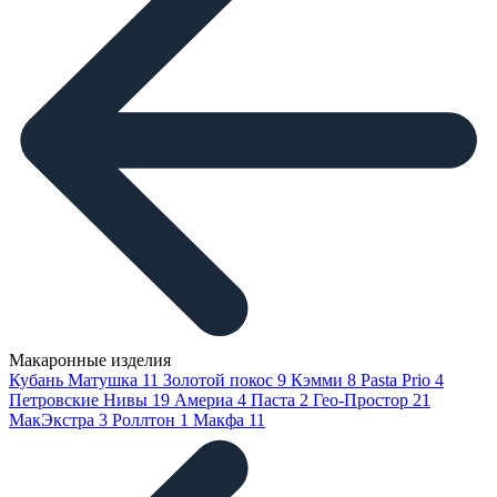
Макаронные изделия
Кубань Матушка
11
Золотой покос
9
Кэмми
8
Pasta Prio
4
Петровские Нивы
19
Америа
4
Паста
2
Гео-Простор
21
МакЭкстра
3
Роллтон
1
Макфа
11