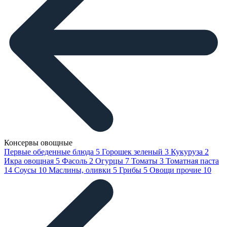
Консервы овощные
Первые обеденные блюда
5
Горошек зеленый
3
Кукуруза
2
Икра овощная
5
Фасоль
2
Огурцы
7
Томаты
3
Томатная паста
14
Соусы
10
Маслины, оливки
5
Грибы
5
Овощи прочие
10