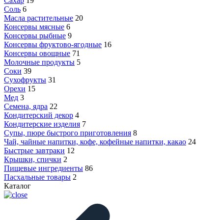
Сахар
19
Соль
6
Масла растительные
20
Консервы мясные
6
Консервы рыбные
9
Консервы фруктово-ягодные
16
Консервы овощные
71
Молочные продукты
5
Соки
39
Сухофрукты
31
Орехи
15
Мед
3
Семена, ядра
22
Кондитерский декор
4
Кондитерские изделия
7
Супы, пюре быстрого приготовления
8
Чай, чайные напитки, кофе, кофейные напитки, какао
24
Быстрые завтраки
12
Крышки, спички
2
Пищевые ингредиенты
86
Пасхальные товары
2
Каталог