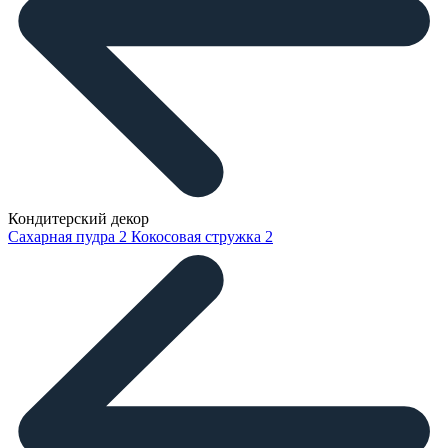
Кондитерский декор
Сахарная пудра
2
Кокосовая стружка
2