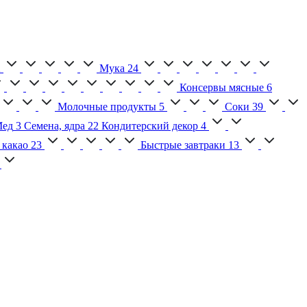
2
Мука
24
Консервы мясные
6
Молочные продукты
5
Соки
39
ед
3
Семена, ядра
22
Кондитерский декор
4
 какао
23
Быстрые завтраки
13
2