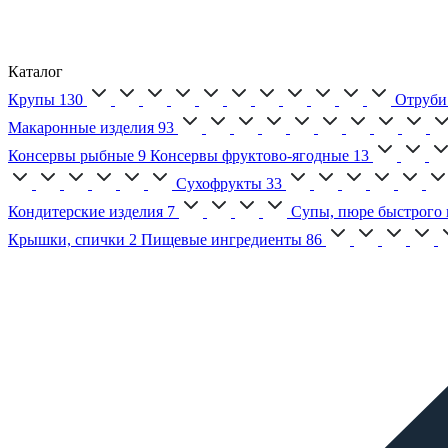
Каталог
Крупы
130
Отруби
Макаронные изделия
93
Консервы рыбные
9
Консервы фруктово-ягодные
13
Сухофрукты
33
Кондитерские изделия
7
Супы, пюре быстрого 
Крышки, спички
2
Пищевые ингредиенты
86