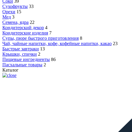
Соки
39
Сухофрукты
33
Орехи
15
Мед
3
Семена, ядра
22
Кондитерский декор
4
Кондитерские изделия
7
Супы, пюре быстрого приготовления
8
Чай, чайные напитки, кофе, кофейные напитки, какао
23
Быстрые завтраки
13
Крышки, спички
2
Пищевые ингредиенты
86
Пасхальные товары
2
Каталог