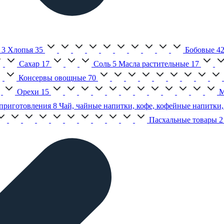
3
Хлопья
35
Бобовые
4
Сахар
17
Соль
5
Масла растительные
17
Консервы овощные
70
Орехи
15
М
приготовления
8
Чай, чайные напитки, кофе, кофейные напитки,
Пасхальные товары