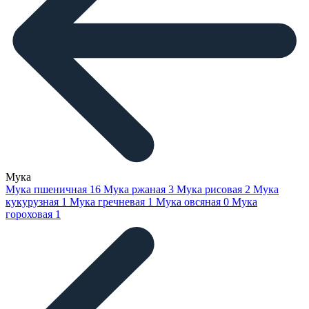
Мука
Мука пшеничная
16
Мука ржаная
3
Мука рисовая
2
Мука
кукурузная
1
Мука гречневая
1
Мука овсяная
0
Мука
гороховая
1