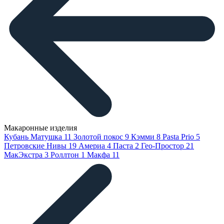
Макаронные изделия
Кубань Матушка
11
Золотой покос
9
Кэмми
8
Pasta Prio
5
Петровские Нивы
19
Америа
4
Паста
2
Гео-Простор
21
МакЭкстра
3
Роллтон
1
Макфа
11