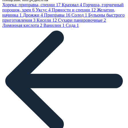
Хорека: приправы, специи
17
Крахмал
4
Горчица, горчичный
порошок, хрен
6
Уксус
4
Пряности и специи
12
Желатин,
начинка
1
Дрожжи
4
Приправы
16
Солод
1
Бульоны быстрого
приготовления
3
Кисели
12
Сухари панировочные
2
Лимонная кислота
2
Ванилин
1
Сода
1