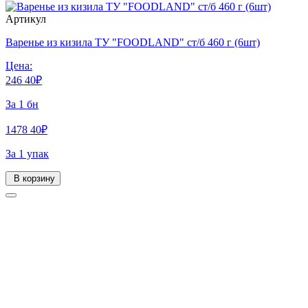
Артикул
Варенье из кизила ТУ "FOODLAND" ст/б 460 г (6шт)
Цена:
246
40
₽
За 1 бн
1478
40
₽
За 1 упак
В корзину