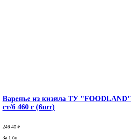
Варенье из кизила ТУ "FOODLAND"
ст/б 460 г (6шт)
246
40
₽
За 1 бн