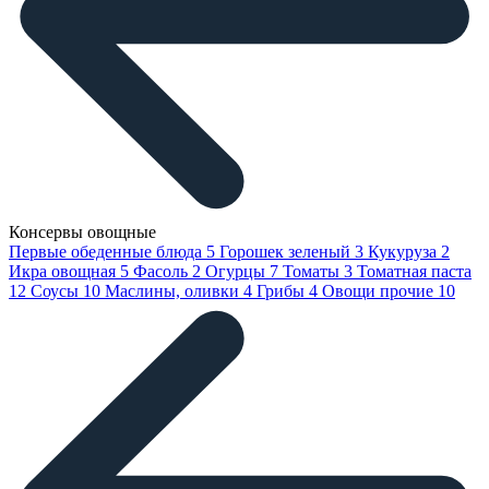
Консервы овощные
Первые обеденные блюда
5
Горошек зеленый
3
Кукуруза
2
Икра овощная
5
Фасоль
2
Огурцы
7
Томаты
3
Томатная паста
12
Соусы
10
Маслины, оливки
4
Грибы
4
Овощи прочие
10