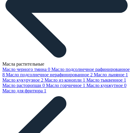
Масла растительные
Масло черного тмина
0
Масло подсолнечное рафинированное
8
Масло подсолнечное нерафинированное
2
Масло льняное
1
Масло кукурузное
2
Масло из конопли
1
Масло тыквенное
1
Масло расторопши
0
Масло горчичное
1
Масло кунжутное
0
Масло для фритюра
1