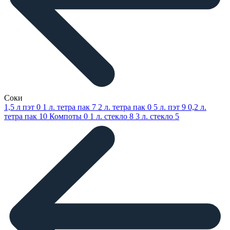
Соки
1,5 л пэт
0
1 л. тетра пак
7
2 л. тетра пак
0
5 л. пэт
9
0,2 л.
тетра пак
10
Компоты
0
1 л. стекло
8
3 л. стекло
5