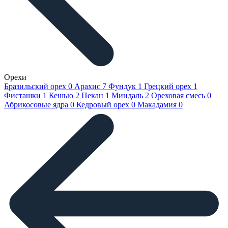
Орехи
Бразильский орех
0
Арахис
7
Фундук
1
Грецкий орех
1
Фисташки
1
Кешью
2
Пекан
1
Миндаль
2
Ореховая смесь
0
Абрикосовые ядра
0
Кедровый орех
0
Макадамия
0