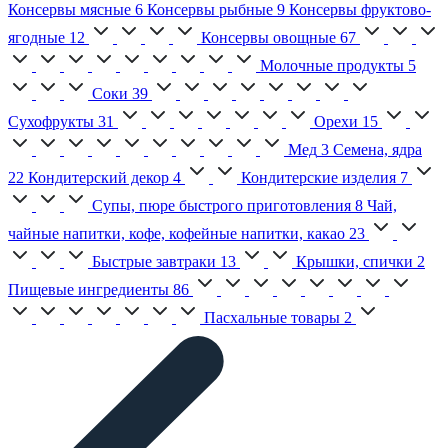
Консервы мясные
6
Консервы рыбные
9
Консервы фруктово-
ягодные
12
Консервы овощные
67
Молочные продукты
5
Соки
39
Сухофрукты
31
Орехи
15
Мед
3
Семена, ядра
22
Кондитерский декор
4
Кондитерские изделия
7
Супы, пюре быстрого приготовления
8
Чай,
чайные напитки, кофе, кофейные напитки, какао
23
Быстрые завтраки
13
Крышки, спички
2
Пищевые ингредиенты
86
Пасхальные товары
2