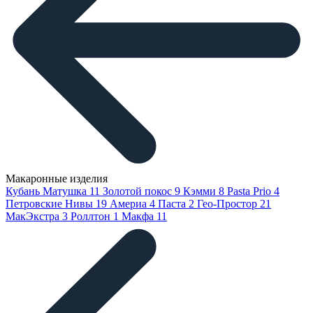
Макаронные изделия
Кубань Матушка
11
Золотой покос
9
Кэмми
8
Pasta Prio
4
Петровские Нивы
19
Америа
4
Паста
2
Гео-Простор
21
МакЭкстра
3
Роллтон
1
Макфа
11