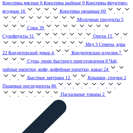
Консервы мясные
6
Консервы рыбные
9
Консервы фруктово-
ягодные
16
Консервы овощные
69
Молочные продукты
5
Соки
39
Сухофрукты
31
Орехи
15
Мед
3
Семена, ядра
22
Кондитерский декор
4
Кондитерские изделия
7
Супы, пюре быстрого приготовления
8
Чай,
чайные напитки, кофе, кофейные напитки, какао
24
Быстрые завтраки
12
Крышки, спички
2
Пищевые ингредиенты
86
Пасхальные товары
2