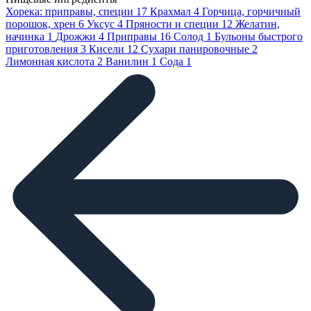
Хорека: приправы, специи
17
Крахмал
4
Горчица, горчичный
порошок, хрен
6
Уксус
4
Пряности и специи
12
Желатин,
начинка
1
Дрожжи
4
Приправы
16
Солод
1
Бульоны быстрого
приготовления
3
Кисели
12
Сухари панировочные
2
Лимонная кислота
2
Ванилин
1
Сода
1