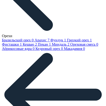
Орехи
Бразильский орех
0
Арахис
7
Фундук
1
Грецкий орех
1
Фисташки
1
Кешью
2
Пекан
1
Миндаль
2
Ореховая смесь
0
Абрикосовые ядра
0
Кедровый орех
0
Макадамия
0