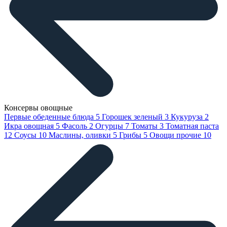
Консервы овощные
Первые обеденные блюда
5
Горошек зеленый
3
Кукуруза
2
Икра овощная
5
Фасоль
2
Огурцы
7
Томаты
3
Томатная паста
12
Соусы
10
Маслины, оливки
5
Грибы
5
Овощи прочие
10