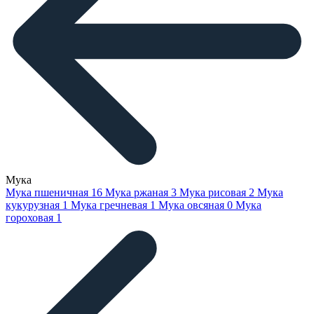
Мука
Мука пшеничная
16
Мука ржаная
3
Мука рисовая
2
Мука
кукурузная
1
Мука гречневая
1
Мука овсяная
0
Мука
гороховая
1