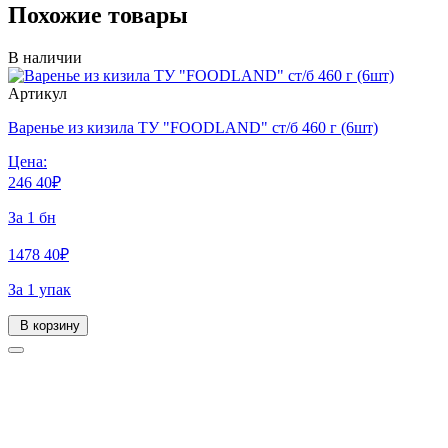
Похожие товары
В наличии
Артикул
Варенье из кизила ТУ "FOODLAND" ст/б 460 г (6шт)
Цена:
246
40
₽
За 1 бн
1478
40
₽
За 1 упак
В корзину