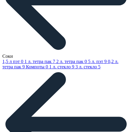
Соки
1,5 л пэт
0
1 л. тетра пак
7
2 л. тетра пак
0
5 л. пэт
9
0,2 л.
тетра пак
9
Компоты
0
1 л. стекло
9
3 л. стекло
5