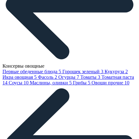
Консервы овощные
Первые обеденные блюда
5
Горошек зеленый
3
Кукуруза
2
Икра овощная
5
Фасоль
2
Огурцы
7
Томаты
3
Томатная паста
14
Соусы
10
Маслины, оливки
5
Грибы
5
Овощи прочие
10