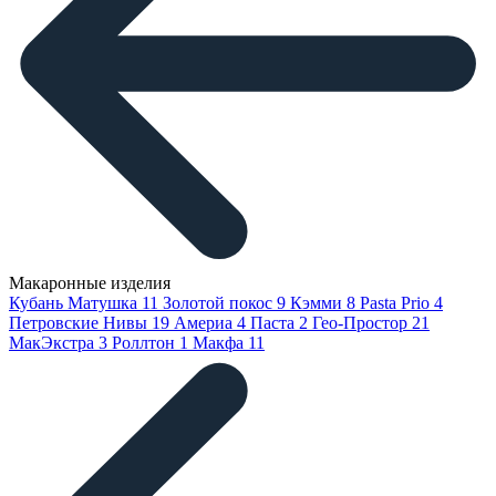
Макаронные изделия
Кубань Матушка
11
Золотой покос
9
Кэмми
8
Pasta Prio
4
Петровские Нивы
19
Америа
4
Паста
2
Гео-Простор
21
МакЭкстра
3
Роллтон
1
Макфа
11