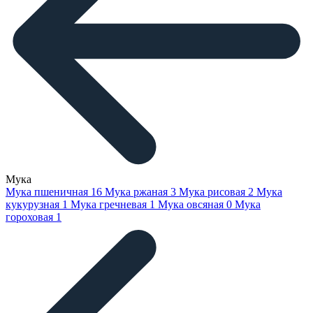
Мука
Мука пшеничная
16
Мука ржаная
3
Мука рисовая
2
Мука
кукурузная
1
Мука гречневая
1
Мука овсяная
0
Мука
гороховая
1