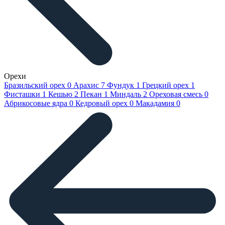
Орехи
Бразильский орех
0
Арахис
7
Фундук
1
Грецкий орех
1
Фисташки
1
Кешью
2
Пекан
1
Миндаль
2
Ореховая смесь
0
Абрикосовые ядра
0
Кедровый орех
0
Макадамия
0