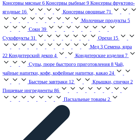
Консервы мясные
6
Консервы рыбные
9
Консервы фруктово-
ягодные
16
Консервы овощные
71
Молочные продукты
5
Соки
39
Сухофрукты
31
Орехи
15
Мед
3
Семена, ядра
22
Кондитерский декор
4
Кондитерские изделия
7
Супы, пюре быстрого приготовления
8
Чай,
чайные напитки, кофе, кофейные напитки, какао
24
Быстрые завтраки
12
Крышки, спички
2
Пищевые ингредиенты
86
Пасхальные товары
2