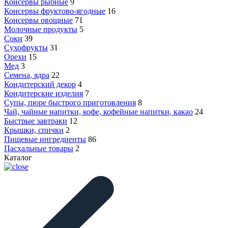
Консервы рыбные
9
Консервы фруктово-ягодные
16
Консервы овощные
71
Молочные продукты
5
Соки
39
Сухофрукты
31
Орехи
15
Мед
3
Семена, ядра
22
Кондитерский декор
4
Кондитерские изделия
7
Супы, пюре быстрого приготовления
8
Чай, чайные напитки, кофе, кофейные напитки, какао
24
Быстрые завтраки
12
Крышки, спички
2
Пищевые ингредиенты
86
Пасхальные товары
2
Каталог