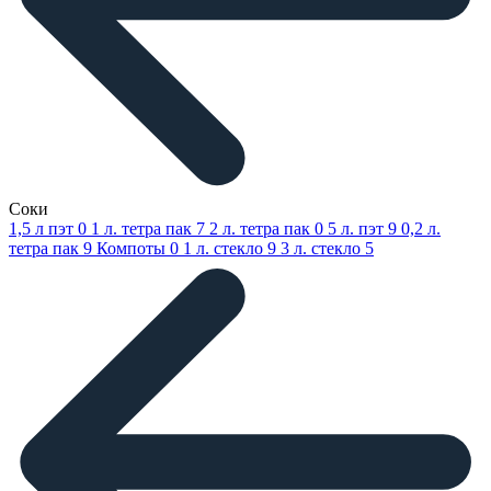
Соки
1,5 л пэт
0
1 л. тетра пак
7
2 л. тетра пак
0
5 л. пэт
9
0,2 л.
тетра пак
9
Компоты
0
1 л. стекло
9
3 л. стекло
5