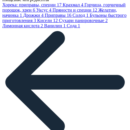
Хорека: приправы, специи
17
Крахмал
4
Горчица, горчичный
порошок, хрен
6
Уксус
4
Пряности и специи
12
Желатин,
начинка
1
Дрожжи
4
Приправы
16
Солод
1
Бульоны быстрого
приготовления
3
Кисели
12
Сухари панировочные
2
Лимонная кислота
2
Ванилин
1
Сода
1