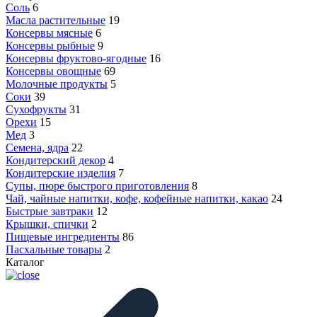
Соль
6
Масла растительные
19
Консервы мясные
6
Консервы рыбные
9
Консервы фруктово-ягодные
16
Консервы овощные
69
Молочные продукты
5
Соки
39
Сухофрукты
31
Орехи
15
Мед
3
Семена, ядра
22
Кондитерский декор
4
Кондитерские изделия
7
Супы, пюре быстрого приготовления
8
Чай, чайные напитки, кофе, кофейные напитки, какао
24
Быстрые завтраки
12
Крышки, спички
2
Пищевые ингредиенты
86
Пасхальные товары
2
Каталог