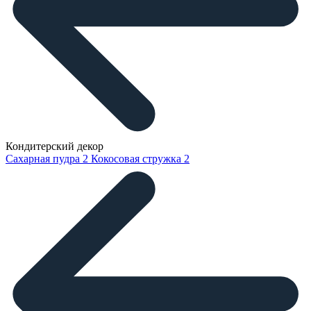
Кондитерский декор
Сахарная пудра
2
Кокосовая стружка
2