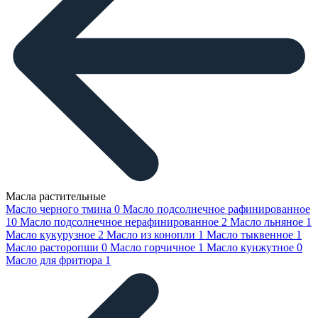
Масла растительные
Масло черного тмина
0
Масло подсолнечное рафинированное
10
Масло подсолнечное нерафинированное
2
Масло льняное
1
Масло кукурузное
2
Масло из конопли
1
Масло тыквенное
1
Масло расторопши
0
Масло горчичное
1
Масло кунжутное
0
Масло для фритюра
1