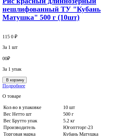
Рис красный длиннозерный
нешлифованный ТУ "Кубань
Матушка" 500 г (10шт)
115
0
₽
За 1 шт
0
0
₽
За 1 упак
В корзину
Подробнее
О товаре
Кол-во в упаковке
10 шт
Вес Нетто шт
500 г
Вес Брутто упак
5.2 кг
Производитель
Югоптторг-23
Торговая марка
Кубань Матушка