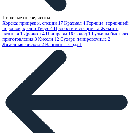
Пищевые ингредиенты
Хорека: приправы, специи
17
Крахмал
4
Горчица, горчичный
порошок, хрен
6
Уксус
4
Пряности и специи
12
Желатин,
начинка
1
Дрожжи
4
Приправы
16
Солод
1
Бульоны быстрого
приготовления
3
Кисели
12
Сухари панировочные
2
Лимонная кислота
2
Ванилин
1
Сода
1