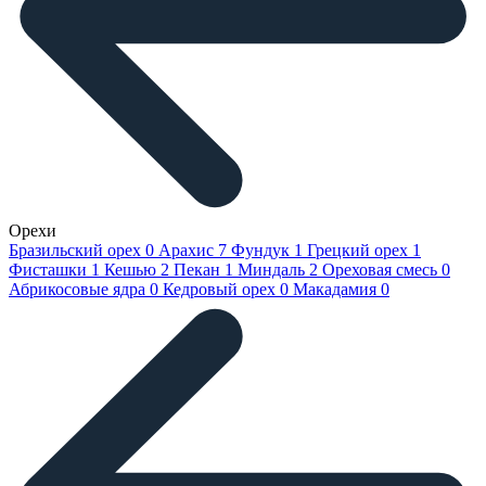
Орехи
Бразильский орех
0
Арахис
7
Фундук
1
Грецкий орех
1
Фисташки
1
Кешью
2
Пекан
1
Миндаль
2
Ореховая смесь
0
Абрикосовые ядра
0
Кедровый орех
0
Макадамия
0