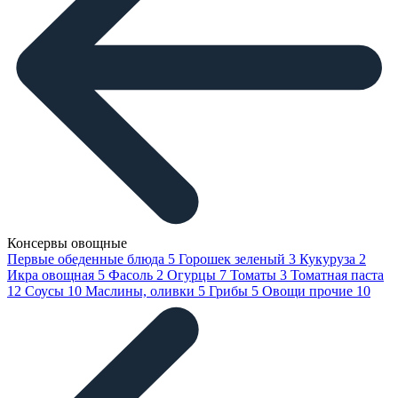
Консервы овощные
Первые обеденные блюда
5
Горошек зеленый
3
Кукуруза
2
Икра овощная
5
Фасоль
2
Огурцы
7
Томаты
3
Томатная паста
12
Соусы
10
Маслины, оливки
5
Грибы
5
Овощи прочие
10