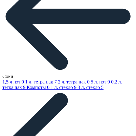
Соки
1,5 л пэт
0
1 л. тетра пак
7
2 л. тетра пак
0
5 л. пэт
9
0,2 л.
тетра пак
9
Компоты
0
1 л. стекло
9
3 л. стекло
5