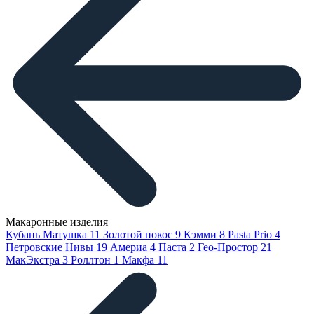
Макаронные изделия
Кубань Матушка
11
Золотой покос
9
Кэмми
8
Pasta Prio
4
Петровские Нивы
19
Америа
4
Паста
2
Гео-Простор
21
МакЭкстра
3
Роллтон
1
Макфа
11