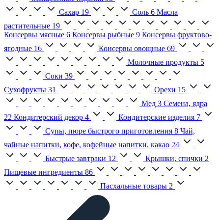
Сахар
19
Соль
6
Масла
растительные
19
Консервы мясные
6
Консервы рыбные
9
Консервы фруктово-
ягодные
16
Консервы овощные
69
Молочные продукты
5
Соки
39
Сухофрукты
31
Орехи
15
Мед
3
Семена, ядра
22
Кондитерский декор
4
Кондитерские изделия
7
Супы, пюре быстрого приготовления
8
Чай,
чайные напитки, кофе, кофейные напитки, какао
24
Быстрые завтраки
12
Крышки, спички
2
Пищевые ингредиенты
86
Пасхальные товары
2