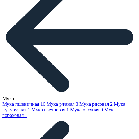
Мука
Мука пшеничная
16
Мука ржаная
3
Мука рисовая
2
Мука
кукурузная
1
Мука гречневая
1
Мука овсяная
0
Мука
гороховая
1