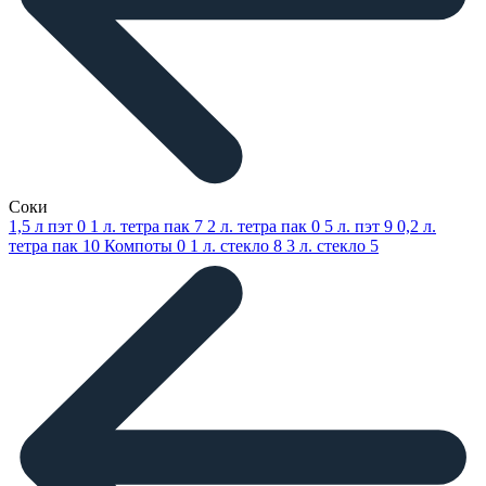
Соки
1,5 л пэт
0
1 л. тетра пак
7
2 л. тетра пак
0
5 л. пэт
9
0,2 л.
тетра пак
10
Компоты
0
1 л. стекло
8
3 л. стекло
5