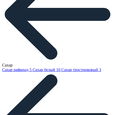
Сахар
Сахар рафинад
5
Сахар белый
10
Сахар тростниковый
3