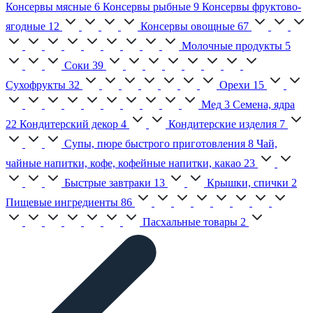
Консервы мясные
6
Консервы рыбные
9
Консервы фруктово-
ягодные
12
Консервы овощные
67
Молочные продукты
5
Соки
39
Сухофрукты
32
Орехи
15
Мед
3
Семена, ядра
22
Кондитерский декор
4
Кондитерские изделия
7
Супы, пюре быстрого приготовления
8
Чай,
чайные напитки, кофе, кофейные напитки, какао
23
Быстрые завтраки
13
Крышки, спички
2
Пищевые ингредиенты
86
Пасхальные товары
2