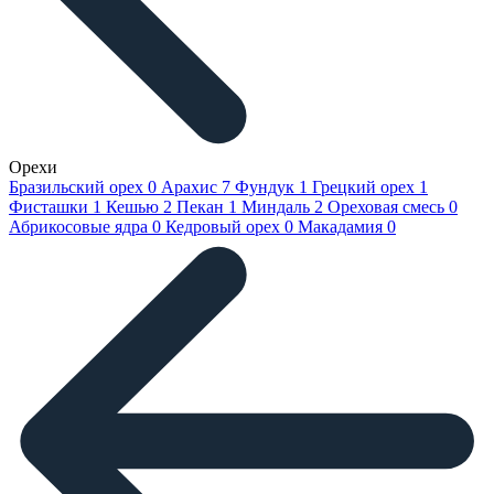
Орехи
Бразильский орех
0
Арахис
7
Фундук
1
Грецкий орех
1
Фисташки
1
Кешью
2
Пекан
1
Миндаль
2
Ореховая смесь
0
Абрикосовые ядра
0
Кедровый орех
0
Макадамия
0