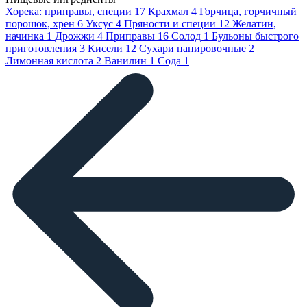
Хорека: приправы, специи
17
Крахмал
4
Горчица, горчичный
порошок, хрен
6
Уксус
4
Пряности и специи
12
Желатин,
начинка
1
Дрожжи
4
Приправы
16
Солод
1
Бульоны быстрого
приготовления
3
Кисели
12
Сухари панировочные
2
Лимонная кислота
2
Ванилин
1
Сода
1