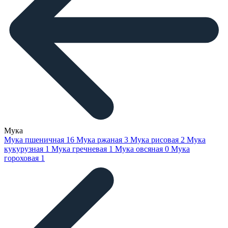
Мука
Мука пшеничная
16
Мука ржаная
3
Мука рисовая
2
Мука
кукурузная
1
Мука гречневая
1
Мука овсяная
0
Мука
гороховая
1