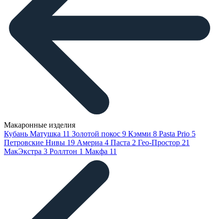
Макаронные изделия
Кубань Матушка
11
Золотой покос
9
Кэмми
8
Pasta Prio
5
Петровские Нивы
19
Америа
4
Паста
2
Гео-Простор
21
МакЭкстра
3
Роллтон
1
Макфа
11