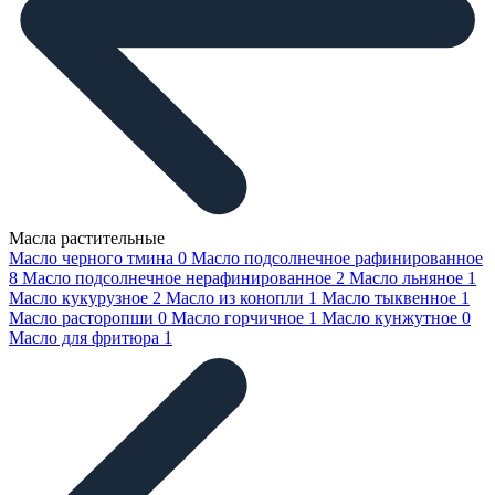
Масла растительные
Масло черного тмина
0
Масло подсолнечное рафинированное
8
Масло подсолнечное нерафинированное
2
Масло льняное
1
Масло кукурузное
2
Масло из конопли
1
Масло тыквенное
1
Масло расторопши
0
Масло горчичное
1
Масло кунжутное
0
Масло для фритюра
1