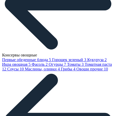
Консервы овощные
Первые обеденные блюда
5
Горошек зеленый
3
Кукуруза
2
Икра овощная
5
Фасоль
2
Огурцы
7
Томаты
3
Томатная паста
12
Соусы
10
Маслины, оливки
4
Грибы
4
Овощи прочие
10