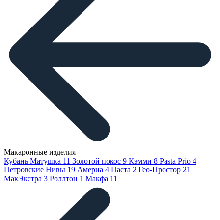
Макаронные изделия
Кубань Матушка
11
Золотой покос
9
Кэмми
8
Pasta Prio
4
Петровские Нивы
19
Америа
4
Паста
2
Гео-Простор
21
МакЭкстра
3
Роллтон
1
Макфа
11