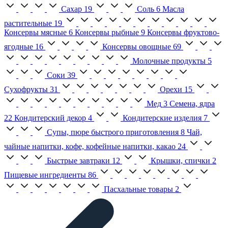
Сахар
19
Соль
6
Масла
растительные
19
Консервы мясные
6
Консервы рыбные
9
Консервы фруктово-
ягодные
16
Консервы овощные
69
Молочные продукты
5
Соки
39
Сухофрукты
31
Орехи
15
Мед
3
Семена, ядра
22
Кондитерский декор
4
Кондитерские изделия
7
Супы, пюре быстрого приготовления
8
Чай,
чайные напитки, кофе, кофейные напитки, какао
24
Быстрые завтраки
12
Крышки, спички
2
Пищевые ингредиенты
86
Пасхальные товары
2