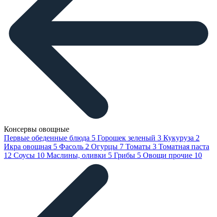
Консервы овощные
Первые обеденные блюда
5
Горошек зеленый
3
Кукуруза
2
Икра овощная
5
Фасоль
2
Огурцы
7
Томаты
3
Томатная паста
12
Соусы
10
Маслины, оливки
5
Грибы
5
Овощи прочие
10