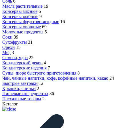
Соль
6
Масла растительные
19
Консервы мясные
6
Консервы рыбные
9
Консервы фруктово-ягодные
16
Консервы овощные
69
Молочные продукты
5
Соки
39
Сухофрукты
31
Орехи
15
Мед
3
Семена, ядра
22
Кондитерский декор
4
Кондитерские изделия
7
Супы, пюре быстрого приготовления
8
Чай, чайные напитки, кофе, кофейные напитки, какао
24
Быстрые завтраки
12
Крышки, спички
2
Пищевые ингредиенты
86
Пасхальные товары
2
Каталог