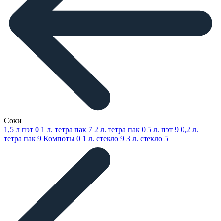
Соки
1,5 л пэт
0
1 л. тетра пак
7
2 л. тетра пак
0
5 л. пэт
9
0,2 л.
тетра пак
9
Компоты
0
1 л. стекло
9
3 л. стекло
5