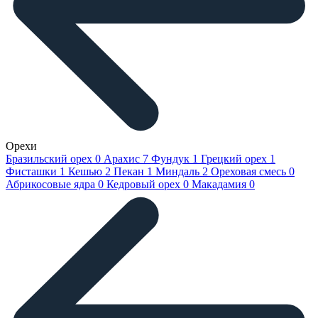
Орехи
Бразильский орех
0
Арахис
7
Фундук
1
Грецкий орех
1
Фисташки
1
Кешью
2
Пекан
1
Миндаль
2
Ореховая смесь
0
Абрикосовые ядра
0
Кедровый орех
0
Макадамия
0