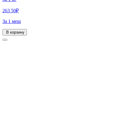
263
50
₽
За 1 меш
В корзину