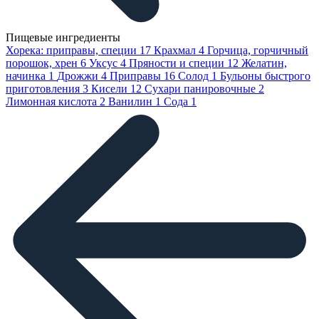
Пищевые ингредиенты
Хорека: приправы, специи
17
Крахмал
4
Горчица, горчичный
порошок, хрен
6
Уксус
4
Пряности и специи
12
Желатин,
начинка
1
Дрожжи
4
Приправы
16
Солод
1
Бульоны быстрого
приготовления
3
Кисели
12
Сухари панировочные
2
Лимонная кислота
2
Ванилин
1
Сода
1