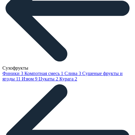
Сухофрукты
Финики
3
Компотная смесь
1
Слива
3
Сушеные фрукты и
ягоды
11
Изюм
9
Цукаты
2
Курага
2