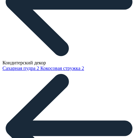
Кондитерский декор
Сахарная пудра
2
Кокосовая стружка
2