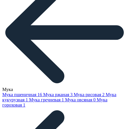
Мука
Мука пшеничная
16
Мука ржаная
3
Мука рисовая
2
Мука
кукурузная
1
Мука гречневая
1
Мука овсяная
0
Мука
гороховая
1