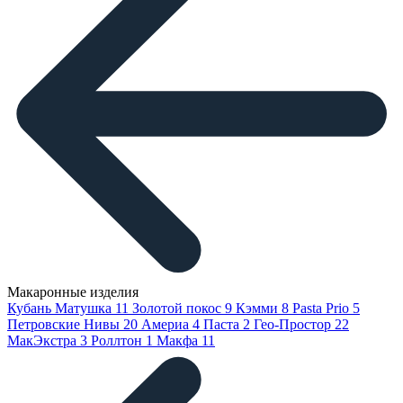
Макаронные изделия
Кубань Матушка
11
Золотой покос
9
Кэмми
8
Pasta Prio
5
Петровские Нивы
20
Америа
4
Паста
2
Гео-Простор
22
МакЭкстра
3
Роллтон
1
Макфа
11