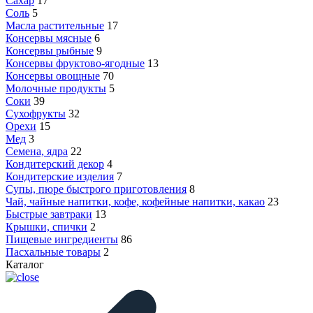
Сахар
17
Соль
5
Масла растительные
17
Консервы мясные
6
Консервы рыбные
9
Консервы фруктово-ягодные
13
Консервы овощные
70
Молочные продукты
5
Соки
39
Сухофрукты
32
Орехи
15
Мед
3
Семена, ядра
22
Кондитерский декор
4
Кондитерские изделия
7
Супы, пюре быстрого приготовления
8
Чай, чайные напитки, кофе, кофейные напитки, какао
23
Быстрые завтраки
13
Крышки, спички
2
Пищевые ингредиенты
86
Пасхальные товары
2
Каталог