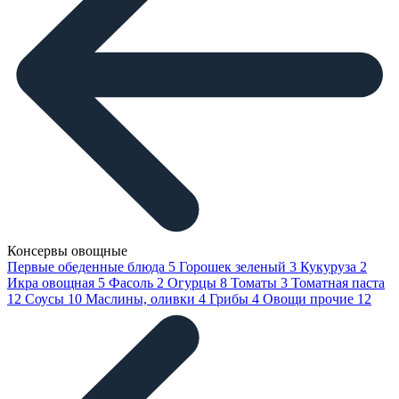
Консервы овощные
Первые обеденные блюда
5
Горошек зеленый
3
Кукуруза
2
Икра овощная
5
Фасоль
2
Огурцы
8
Томаты
3
Томатная паста
12
Соусы
10
Маслины, оливки
4
Грибы
4
Овощи прочие
12