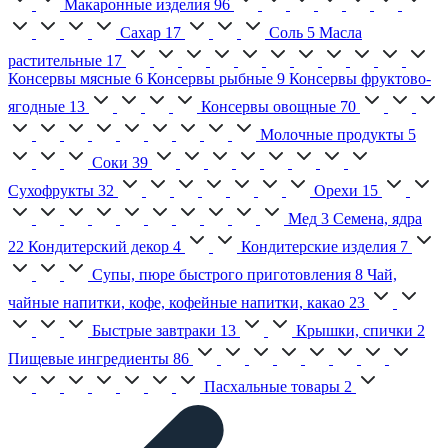
Макаронные изделия
96
Сахар
17
Соль
5
Масла
растительные
17
Консервы мясные
6
Консервы рыбные
9
Консервы фруктово-
ягодные
13
Консервы овощные
70
Молочные продукты
5
Соки
39
Сухофрукты
32
Орехи
15
Мед
3
Семена, ядра
22
Кондитерский декор
4
Кондитерские изделия
7
Супы, пюре быстрого приготовления
8
Чай,
чайные напитки, кофе, кофейные напитки, какао
23
Быстрые завтраки
13
Крышки, спички
2
Пищевые ингредиенты
86
Пасхальные товары
2