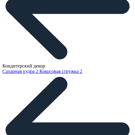
Кондитерский декор
Сахарная пудра
2
Кокосовая стружка
2