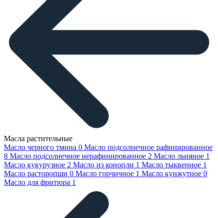
Масла растительные
Масло черного тмина
0
Масло подсолнечное рафинированное
8
Масло подсолнечное нерафинированное
2
Масло льняное
1
Масло кукурузное
2
Масло из конопли
1
Масло тыквенное
1
Масло расторопши
0
Масло горчичное
1
Масло кунжутное
0
Масло для фритюра
1