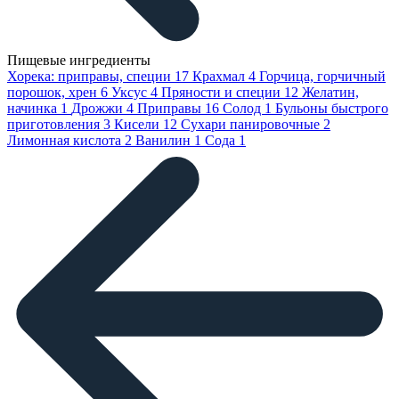
Пищевые ингредиенты
Хорека: приправы, специи
17
Крахмал
4
Горчица, горчичный
порошок, хрен
6
Уксус
4
Пряности и специи
12
Желатин,
начинка
1
Дрожжи
4
Приправы
16
Солод
1
Бульоны быстрого
приготовления
3
Кисели
12
Сухари панировочные
2
Лимонная кислота
2
Ванилин
1
Сода
1