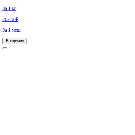
За 1 кг
263
50
₽
За 1 меш
В корзину