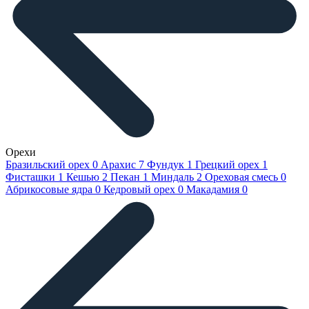
Орехи
Бразильский орех
0
Арахис
7
Фундук
1
Грецкий орех
1
Фисташки
1
Кешью
2
Пекан
1
Миндаль
2
Ореховая смесь
0
Абрикосовые ядра
0
Кедровый орех
0
Макадамия
0