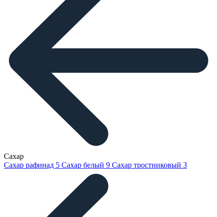
Сахар
Сахар рафинад
5
Сахар белый
9
Сахар тростниковый
3