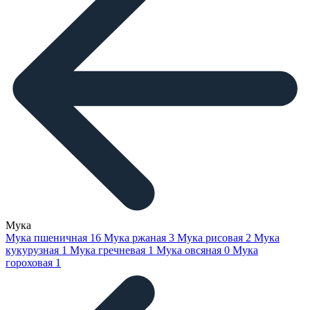
Мука
Мука пшеничная
16
Мука ржаная
3
Мука рисовая
2
Мука
кукурузная
1
Мука гречневая
1
Мука овсяная
0
Мука
гороховая
1