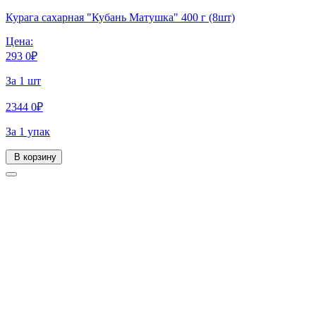
Курага сахарная "Кубань Матушка" 400 г (8шт)
Цена:
293
0
₽
За 1 шт
2344
0
₽
За 1 упак
В корзину