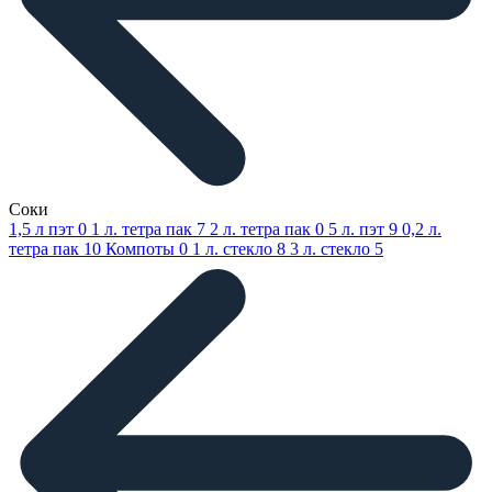
Соки
1,5 л пэт
0
1 л. тетра пак
7
2 л. тетра пак
0
5 л. пэт
9
0,2 л.
тетра пак
10
Компоты
0
1 л. стекло
8
3 л. стекло
5