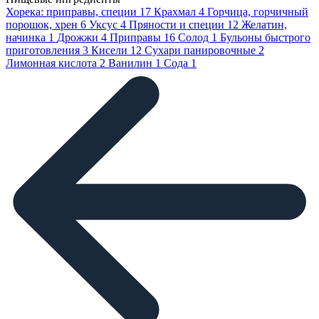
Хорека: приправы, специи
17
Крахмал
4
Горчица, горчичный
порошок, хрен
6
Уксус
4
Пряности и специи
12
Желатин,
начинка
1
Дрожжи
4
Приправы
16
Солод
1
Бульоны быстрого
приготовления
3
Кисели
12
Сухари панировочные
2
Лимонная кислота
2
Ванилин
1
Сода
1