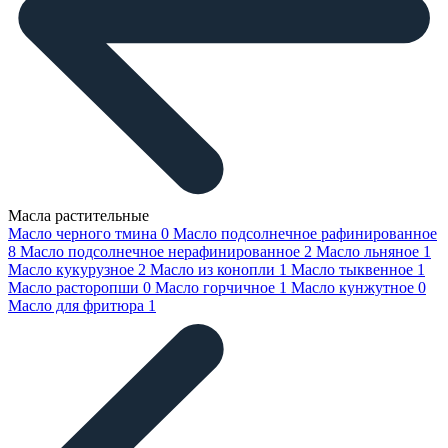
Масла растительные
Масло черного тмина
0
Масло подсолнечное рафинированное
8
Масло подсолнечное нерафинированное
2
Масло льняное
1
Масло кукурузное
2
Масло из конопли
1
Масло тыквенное
1
Масло расторопши
0
Масло горчичное
1
Масло кунжутное
0
Масло для фритюра
1