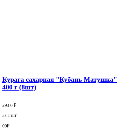
Курага сахарная "Кубань Матушка"
400 г (8шт)
293
0
₽
За 1 шт
0
0
₽