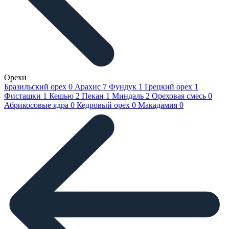
Орехи
Бразильский орех
0
Арахис
7
Фундук
1
Грецкий орех
1
Фисташки
1
Кешью
2
Пекан
1
Миндаль
2
Ореховая смесь
0
Абрикосовые ядра
0
Кедровый орех
0
Макадамия
0