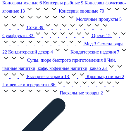
Консервы мясные
6
Консервы рыбные
9
Консервы фруктово-
ягодные
13
Консервы овощные
70
Молочные продукты
5
Соки
39
Сухофрукты
32
Орехи
15
Мед
3
Семена, ядра
22
Кондитерский декор
4
Кондитерские изделия
7
Супы, пюре быстрого приготовления
8
Чай,
чайные напитки, кофе, кофейные напитки, какао
23
Быстрые завтраки
13
Крышки, спички
2
Пищевые ингредиенты
86
Пасхальные товары
2