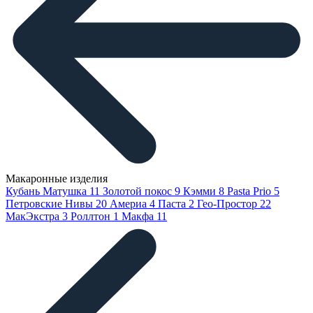
Макаронные изделия
Кубань Матушка
11
Золотой покос
9
Кэмми
8
Pasta Prio
5
Петровские Нивы
20
Америа
4
Паста
2
Гео-Простор
22
МакЭкстра
3
Роллтон
1
Макфа
11