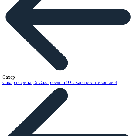
Сахар
Сахар рафинад
5
Сахар белый
9
Сахар тростниковый
3