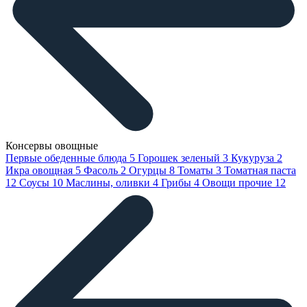
Консервы овощные
Первые обеденные блюда
5
Горошек зеленый
3
Кукуруза
2
Икра овощная
5
Фасоль
2
Огурцы
8
Томаты
3
Томатная паста
12
Соусы
10
Маслины, оливки
4
Грибы
4
Овощи прочие
12