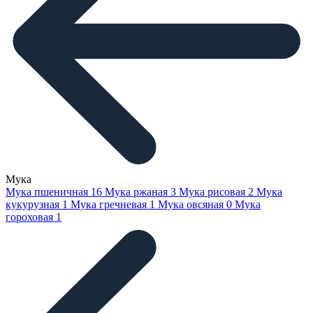
Мука
Мука пшеничная
16
Мука ржаная
3
Мука рисовая
2
Мука
кукурузная
1
Мука гречневая
1
Мука овсяная
0
Мука
гороховая
1