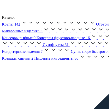
Каталог
Крупы
142
Отруби
Макаронные изделия
93
Консервы рыбные
9
Консервы фруктово-ягодные
16
Сухофрукты
31
Кондитерские изделия
7
Супы, пюре быстрого 
Крышки, спички
2
Пищевые ингредиенты
86