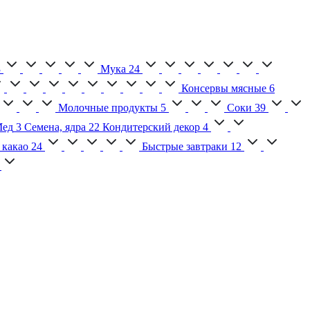
3
Мука
24
Консервы мясные
6
Молочные продукты
5
Соки
39
ед
3
Семена, ядра
22
Кондитерский декор
4
 какао
24
Быстрые завтраки
12
2