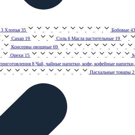
3
Хлопья
35
Бобовые
4
Сахар
19
Соль
6
Масла растительные
19
Консервы овощные
69
Орехи
15
М
приготовления
8
Чай, чайные напитки, кофе, кофейные напитки,
Пасхальные товары