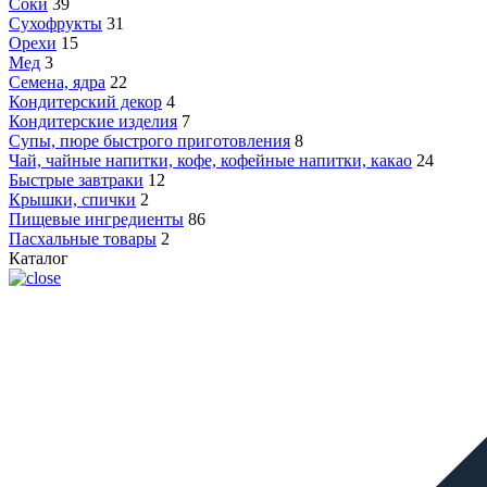
Соки
39
Сухофрукты
31
Орехи
15
Мед
3
Семена, ядра
22
Кондитерский декор
4
Кондитерские изделия
7
Супы, пюре быстрого приготовления
8
Чай, чайные напитки, кофе, кофейные напитки, какао
24
Быстрые завтраки
12
Крышки, спички
2
Пищевые ингредиенты
86
Пасхальные товары
2
Каталог