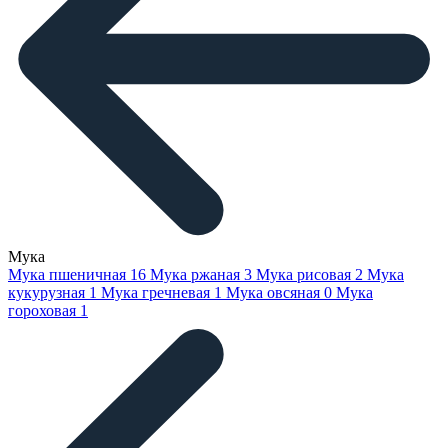
Мука
Мука пшеничная
16
Мука ржаная
3
Мука рисовая
2
Мука
кукурузная
1
Мука гречневая
1
Мука овсяная
0
Мука
гороховая
1