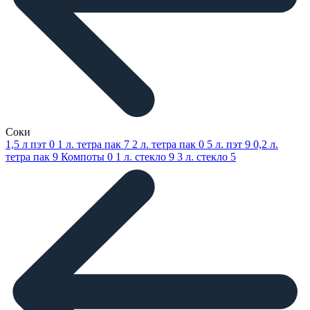
Соки
1,5 л пэт
0
1 л. тетра пак
7
2 л. тетра пак
0
5 л. пэт
9
0,2 л.
тетра пак
9
Компоты
0
1 л. стекло
9
3 л. стекло
5