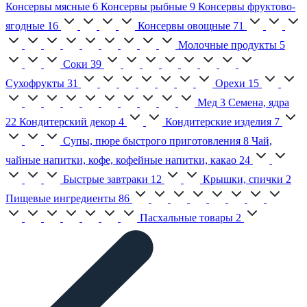
Консервы мясные
6
Консервы рыбные
9
Консервы фруктово-
ягодные
16
Консервы овощные
71
Молочные продукты
5
Соки
39
Сухофрукты
31
Орехи
15
Мед
3
Семена, ядра
22
Кондитерский декор
4
Кондитерские изделия
7
Супы, пюре быстрого приготовления
8
Чай,
чайные напитки, кофе, кофейные напитки, какао
24
Быстрые завтраки
12
Крышки, спички
2
Пищевые ингредиенты
86
Пасхальные товары
2