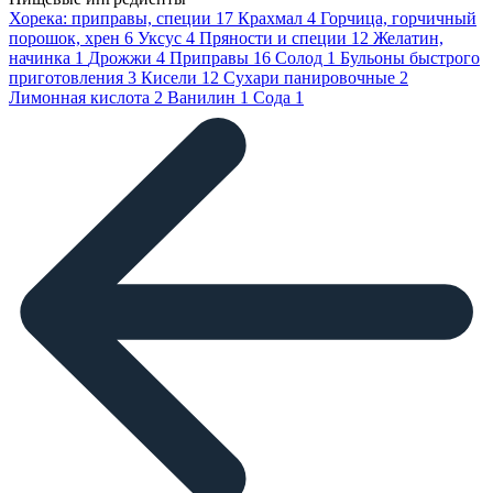
Хорека: приправы, специи
17
Крахмал
4
Горчица, горчичный
порошок, хрен
6
Уксус
4
Пряности и специи
12
Желатин,
начинка
1
Дрожжи
4
Приправы
16
Солод
1
Бульоны быстрого
приготовления
3
Кисели
12
Сухари панировочные
2
Лимонная кислота
2
Ванилин
1
Сода
1