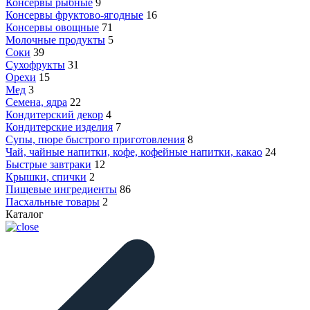
Консервы рыбные
9
Консервы фруктово-ягодные
16
Консервы овощные
71
Молочные продукты
5
Соки
39
Сухофрукты
31
Орехи
15
Мед
3
Семена, ядра
22
Кондитерский декор
4
Кондитерские изделия
7
Супы, пюре быстрого приготовления
8
Чай, чайные напитки, кофе, кофейные напитки, какао
24
Быстрые завтраки
12
Крышки, спички
2
Пищевые ингредиенты
86
Пасхальные товары
2
Каталог