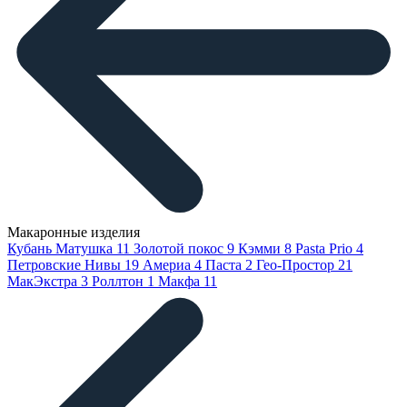
Макаронные изделия
Кубань Матушка
11
Золотой покос
9
Кэмми
8
Pasta Prio
4
Петровские Нивы
19
Америа
4
Паста
2
Гео-Простор
21
МакЭкстра
3
Роллтон
1
Макфа
11