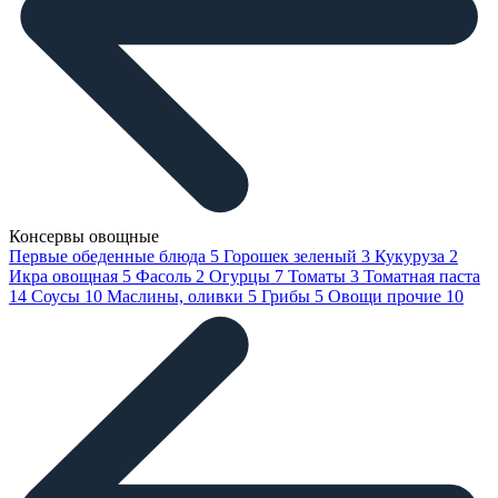
Консервы овощные
Первые обеденные блюда
5
Горошек зеленый
3
Кукуруза
2
Икра овощная
5
Фасоль
2
Огурцы
7
Томаты
3
Томатная паста
14
Соусы
10
Маслины, оливки
5
Грибы
5
Овощи прочие
10