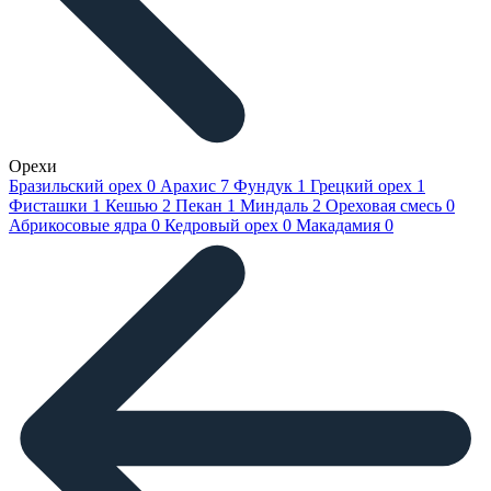
Орехи
Бразильский орех
0
Арахис
7
Фундук
1
Грецкий орех
1
Фисташки
1
Кешью
2
Пекан
1
Миндаль
2
Ореховая смесь
0
Абрикосовые ядра
0
Кедровый орех
0
Макадамия
0