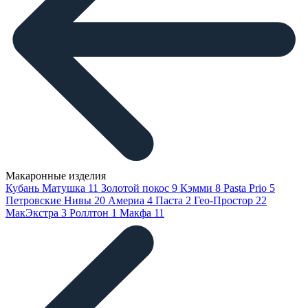
Макаронные изделия
Кубань Матушка
11
Золотой покос
9
Кэмми
8
Pasta Prio
5
Петровские Нивы
20
Америа
4
Паста
2
Гео-Простор
22
МакЭкстра
3
Роллтон
1
Макфа
11