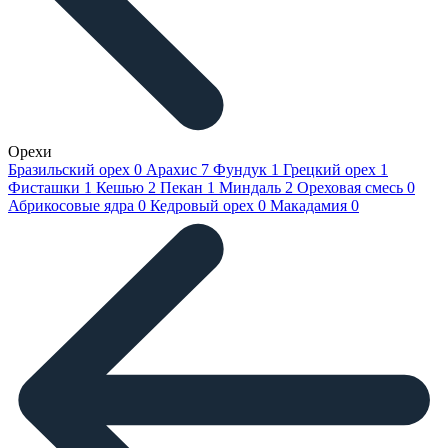
Орехи
Бразильский орех
0
Арахис
7
Фундук
1
Грецкий орех
1
Фисташки
1
Кешью
2
Пекан
1
Миндаль
2
Ореховая смесь
0
Абрикосовые ядра
0
Кедровый орех
0
Макадамия
0