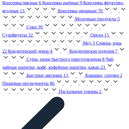
Консервы мясные
6
Консервы рыбные
9
Консервы фруктово-
ягодные
13
Консервы овощные
70
Молочные продукты
5
Соки
39
Сухофрукты
32
Орехи
15
Мед
3
Семена, ядра
22
Кондитерский декор
4
Кондитерские изделия
7
Супы, пюре быстрого приготовления
8
Чай,
чайные напитки, кофе, кофейные напитки, какао
23
Быстрые завтраки
13
Крышки, спички
2
Пищевые ингредиенты
86
Пасхальные товары
2