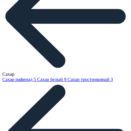
Сахар
Сахар рафинад
5
Сахар белый
9
Сахар тростниковый
3