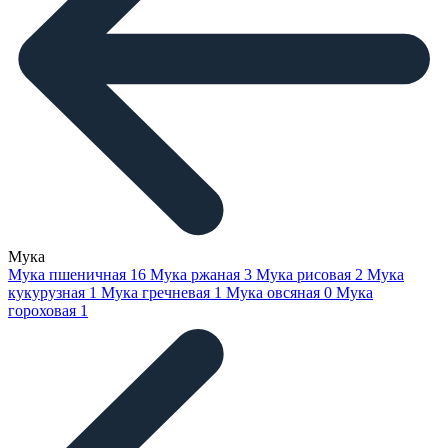
Мука
Мука пшеничная
16
Мука ржаная
3
Мука рисовая
2
Мука
кукурузная
1
Мука гречневая
1
Мука овсяная
0
Мука
гороховая
1