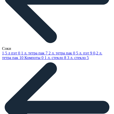
Соки
1,5 л пэт
0
1 л. тетра пак
7
2 л. тетра пак
0
5 л. пэт
9
0,2 л.
тетра пак
10
Компоты
0
1 л. стекло
8
3 л. стекло
5