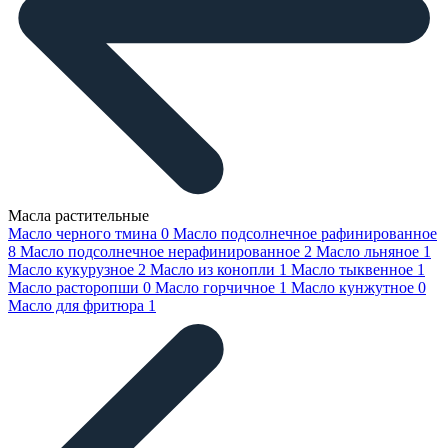
Масла растительные
Масло черного тмина
0
Масло подсолнечное рафинированное
8
Масло подсолнечное нерафинированное
2
Масло льняное
1
Масло кукурузное
2
Масло из конопли
1
Масло тыквенное
1
Масло расторопши
0
Масло горчичное
1
Масло кунжутное
0
Масло для фритюра
1