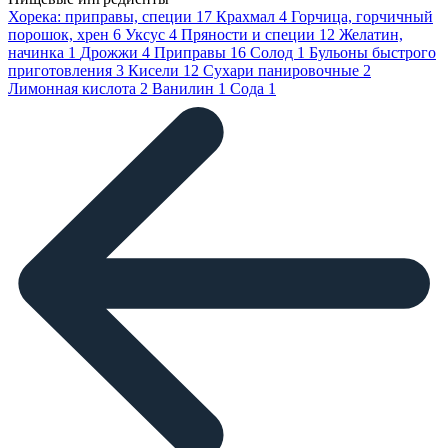
Хорека: приправы, специи
17
Крахмал
4
Горчица, горчичный
порошок, хрен
6
Уксус
4
Пряности и специи
12
Желатин,
начинка
1
Дрожжи
4
Приправы
16
Солод
1
Бульоны быстрого
приготовления
3
Кисели
12
Сухари панировочные
2
Лимонная кислота
2
Ванилин
1
Сода
1