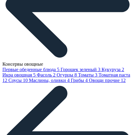
Консервы овощные
Первые обеденные блюда
5
Горошек зеленый
3
Кукуруза
2
Икра овощная
5
Фасоль
2
Огурцы
8
Томаты
3
Томатная паста
12
Соусы
10
Маслины, оливки
4
Грибы
4
Овощи прочие
12