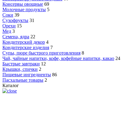
Консервы овощные
69
Молочные продукты
5
Соки
39
Сухофрукты
31
Орехи
15
Мед
3
Семена, ядра
22
Кондитерский декор
4
Кондитерские изделия
7
Супы, пюре быстрого приготовления
8
Чай, чайные напитки, кофе, кофейные напитки, какао
24
Быстрые завтраки
12
Крышки, спички
2
Пищевые ингредиенты
86
Пасхальные товары
2
Каталог