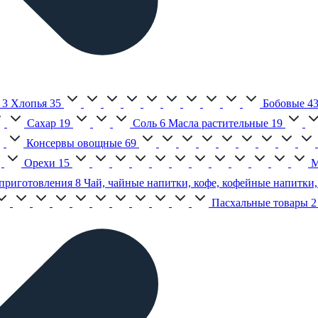
3
Хлопья
35
Бобовые
4
Сахар
19
Соль
6
Масла растительные
19
Консервы овощные
69
Орехи
15
М
приготовления
8
Чай, чайные напитки, кофе, кофейные напитки,
Пасхальные товары