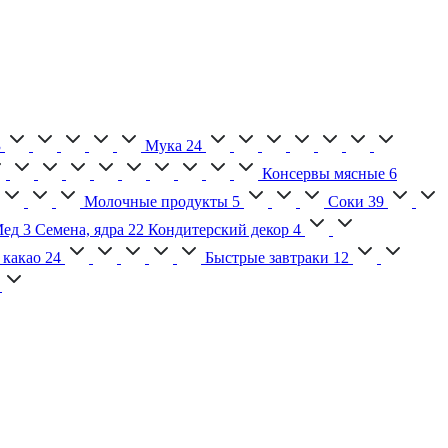
3
Мука
24
Консервы мясные
6
Молочные продукты
5
Соки
39
ед
3
Семена, ядра
22
Кондитерский декор
4
 какао
24
Быстрые завтраки
12
2