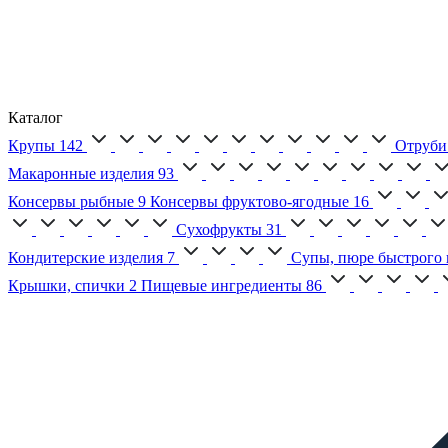
Каталог
Крупы
142
Отруби
Макаронные изделия
93
Консервы рыбные
9
Консервы фруктово-ягодные
16
Сухофрукты
31
Кондитерские изделия
7
Супы, пюре быстрого 
Крышки, спички
2
Пищевые ингредиенты
86