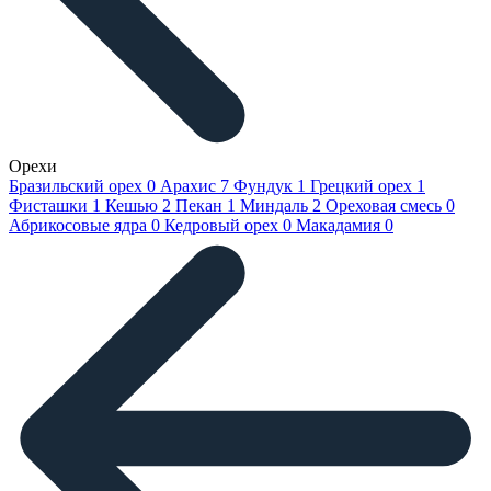
Орехи
Бразильский орех
0
Арахис
7
Фундук
1
Грецкий орех
1
Фисташки
1
Кешью
2
Пекан
1
Миндаль
2
Ореховая смесь
0
Абрикосовые ядра
0
Кедровый орех
0
Макадамия
0