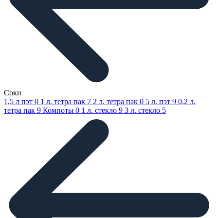
Соки
1,5 л пэт
0
1 л. тетра пак
7
2 л. тетра пак
0
5 л. пэт
9
0,2 л.
тетра пак
9
Компоты
0
1 л. стекло
9
3 л. стекло
5