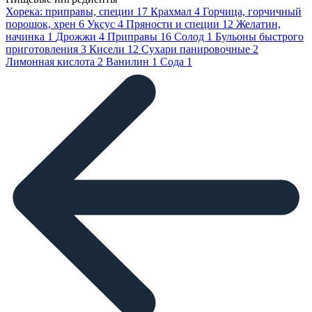
Хорека: приправы, специи
17
Крахмал
4
Горчица, горчичный
порошок, хрен
6
Уксус
4
Пряности и специи
12
Желатин,
начинка
1
Дрожжи
4
Приправы
16
Солод
1
Бульоны быстрого
приготовления
3
Кисели
12
Сухари панировочные
2
Лимонная кислота
2
Ванилин
1
Сода
1