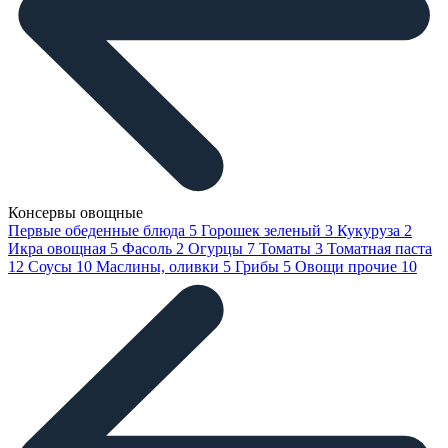
Консервы овощные
Первые обеденные блюда
5
Горошек зеленый
3
Кукуруза
2
Икра овощная
5
Фасоль
2
Огурцы
7
Томаты
3
Томатная паста
12
Соусы
10
Маслины, оливки
5
Грибы
5
Овощи прочие
10