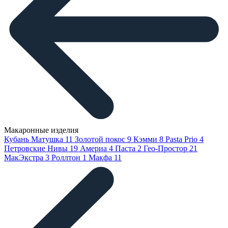
Макаронные изделия
Кубань Матушка
11
Золотой покос
9
Кэмми
8
Pasta Prio
4
Петровские Нивы
19
Америа
4
Паста
2
Гео-Простор
21
МакЭкстра
3
Роллтон
1
Макфа
11