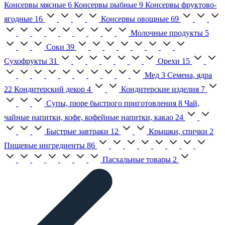
Консервы мясные
6
Консервы рыбные
9
Консервы фруктово-
ягодные
16
Консервы овощные
69
Молочные продукты
5
Соки
39
Сухофрукты
31
Орехи
15
Мед
3
Семена, ядра
22
Кондитерский декор
4
Кондитерские изделия
7
Супы, пюре быстрого приготовления
8
Чай,
чайные напитки, кофе, кофейные напитки, какао
24
Быстрые завтраки
12
Крышки, спички
2
Пищевые ингредиенты
86
Пасхальные товары
2