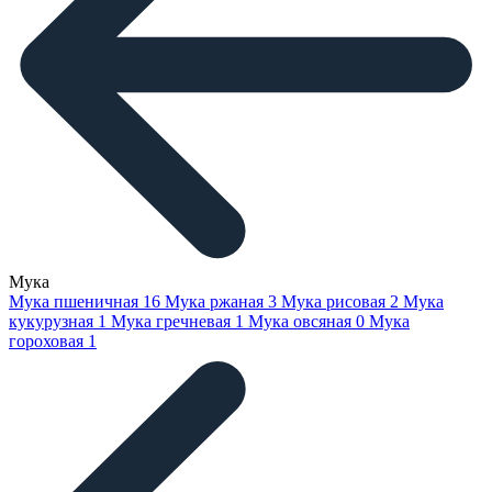
Мука
Мука пшеничная
16
Мука ржаная
3
Мука рисовая
2
Мука
кукурузная
1
Мука гречневая
1
Мука овсяная
0
Мука
гороховая
1