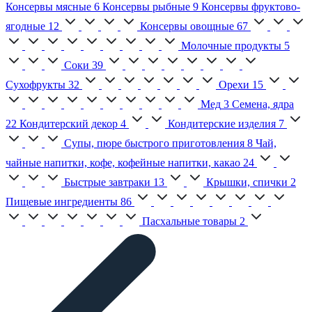
Консервы мясные
6
Консервы рыбные
9
Консервы фруктово-
ягодные
12
Консервы овощные
67
Молочные продукты
5
Соки
39
Сухофрукты
32
Орехи
15
Мед
3
Семена, ядра
22
Кондитерский декор
4
Кондитерские изделия
7
Супы, пюре быстрого приготовления
8
Чай,
чайные напитки, кофе, кофейные напитки, какао
24
Быстрые завтраки
13
Крышки, спички
2
Пищевые ингредиенты
86
Пасхальные товары
2