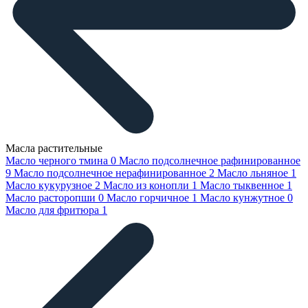
Масла растительные
Масло черного тмина
0
Масло подсолнечное рафинированное
9
Масло подсолнечное нерафинированное
2
Масло льняное
1
Масло кукурузное
2
Масло из конопли
1
Масло тыквенное
1
Масло расторопши
0
Масло горчичное
1
Масло кунжутное
0
Масло для фритюра
1