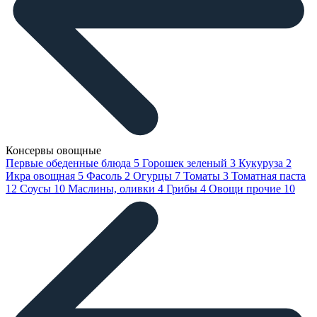
Консервы овощные
Первые обеденные блюда
5
Горошек зеленый
3
Кукуруза
2
Икра овощная
5
Фасоль
2
Огурцы
7
Томаты
3
Томатная паста
12
Соусы
10
Маслины, оливки
4
Грибы
4
Овощи прочие
10