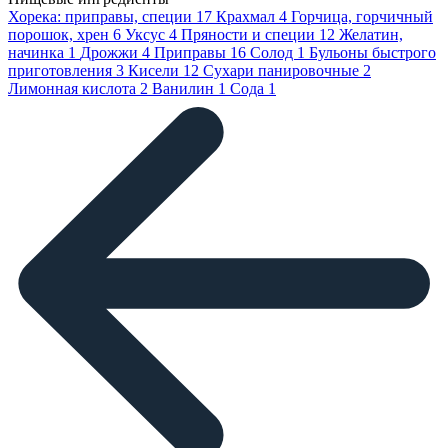
Хорека: приправы, специи
17
Крахмал
4
Горчица, горчичный
порошок, хрен
6
Уксус
4
Пряности и специи
12
Желатин,
начинка
1
Дрожжи
4
Приправы
16
Солод
1
Бульоны быстрого
приготовления
3
Кисели
12
Сухари панировочные
2
Лимонная кислота
2
Ванилин
1
Сода
1