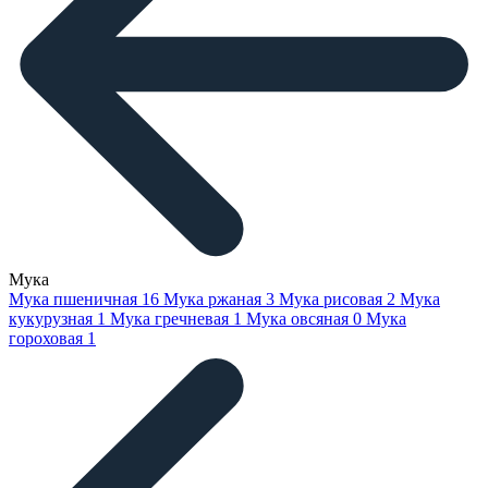
Мука
Мука пшеничная
16
Мука ржаная
3
Мука рисовая
2
Мука
кукурузная
1
Мука гречневая
1
Мука овсяная
0
Мука
гороховая
1