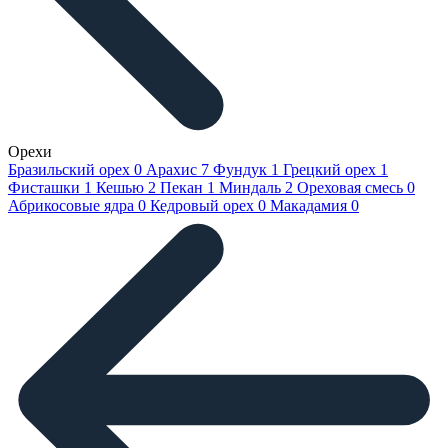
Орехи
Бразильский орех
0
Арахис
7
Фундук
1
Грецкий орех
1
Фисташки
1
Кешью
2
Пекан
1
Миндаль
2
Ореховая смесь
0
Абрикосовые ядра
0
Кедровый орех
0
Макадамия
0