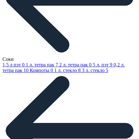
Соки
1,5 л пэт
0
1 л. тетра пак
7
2 л. тетра пак
0
5 л. пэт
9
0,2 л.
тетра пак
10
Компоты
0
1 л. стекло
8
3 л. стекло
5