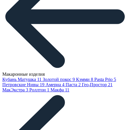
Макаронные изделия
Кубань Матушка
11
Золотой покос
9
Кэмми
8
Pasta Prio
5
Петровские Нивы
19
Америа
4
Паста
2
Гео-Простор
21
МакЭкстра
3
Роллтон
1
Макфа
11