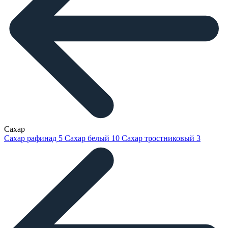
Сахар
Сахар рафинад
5
Сахар белый
10
Сахар тростниковый
3