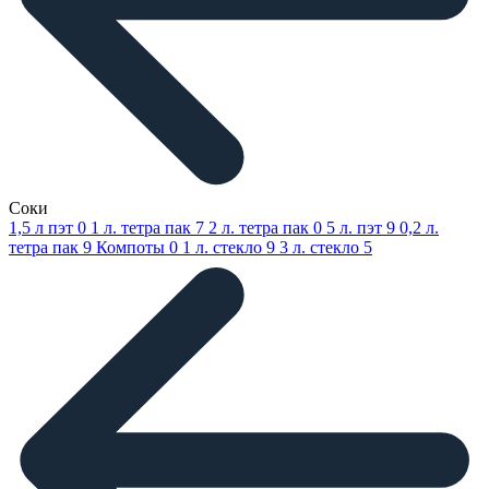
Соки
1,5 л пэт
0
1 л. тетра пак
7
2 л. тетра пак
0
5 л. пэт
9
0,2 л.
тетра пак
9
Компоты
0
1 л. стекло
9
3 л. стекло
5