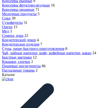
Консервы рыбные
9
Консервы фруктово-ягодные
16
Консервы овощные
71
Молочные продукты
5
Соки
39
Сухофрукты
31
Орехи
15
Мед
3
Семена, ядра
22
Кондитерский декор
4
Кондитерские изделия
7
Супы, пюре быстрого приготовления
8
Чай, чайные напитки, кофе, кофейные напитки, какао
24
Быстрые завтраки
12
Крышки, спички
2
Пищевые ингредиенты
86
Пасхальные товары
2
Каталог