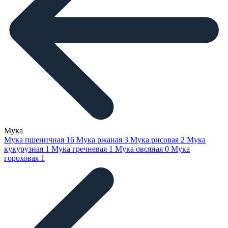
Мука
Мука пшеничная
16
Мука ржаная
3
Мука рисовая
2
Мука
кукурузная
1
Мука гречневая
1
Мука овсяная
0
Мука
гороховая
1