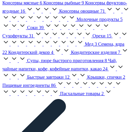
Консервы мясные
6
Консервы рыбные
9
Консервы фруктово-
ягодные
16
Консервы овощные
71
Молочные продукты
5
Соки
39
Сухофрукты
31
Орехи
15
Мед
3
Семена, ядра
22
Кондитерский декор
4
Кондитерские изделия
7
Супы, пюре быстрого приготовления
8
Чай,
чайные напитки, кофе, кофейные напитки, какао
24
Быстрые завтраки
12
Крышки, спички
2
Пищевые ингредиенты
86
Пасхальные товары
2