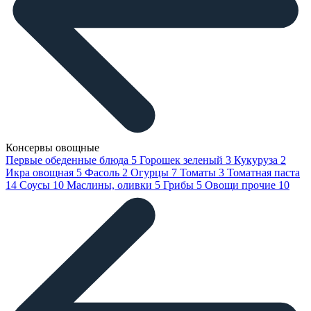
Консервы овощные
Первые обеденные блюда
5
Горошек зеленый
3
Кукуруза
2
Икра овощная
5
Фасоль
2
Огурцы
7
Томаты
3
Томатная паста
14
Соусы
10
Маслины, оливки
5
Грибы
5
Овощи прочие
10