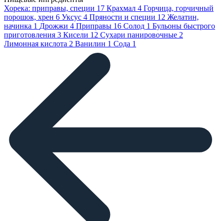
Хорека: приправы, специи
17
Крахмал
4
Горчица, горчичный
порошок, хрен
6
Уксус
4
Пряности и специи
12
Желатин,
начинка
1
Дрожжи
4
Приправы
16
Солод
1
Бульоны быстрого
приготовления
3
Кисели
12
Сухари панировочные
2
Лимонная кислота
2
Ванилин
1
Сода
1