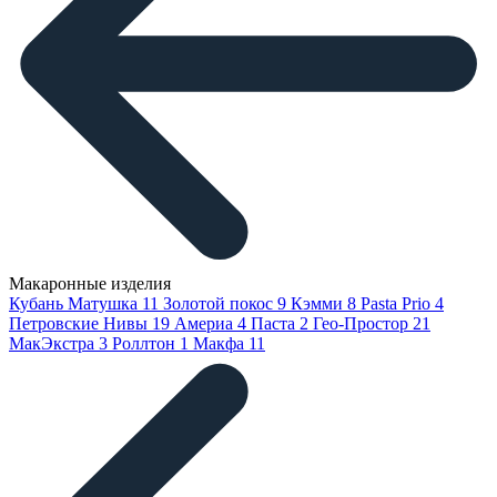
Макаронные изделия
Кубань Матушка
11
Золотой покос
9
Кэмми
8
Pasta Prio
4
Петровские Нивы
19
Америа
4
Паста
2
Гео-Простор
21
МакЭкстра
3
Роллтон
1
Макфа
11