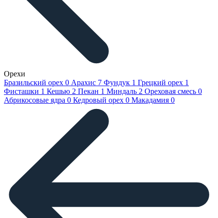
Орехи
Бразильский орех
0
Арахис
7
Фундук
1
Грецкий орех
1
Фисташки
1
Кешью
2
Пекан
1
Миндаль
2
Ореховая смесь
0
Абрикосовые ядра
0
Кедровый орех
0
Макадамия
0